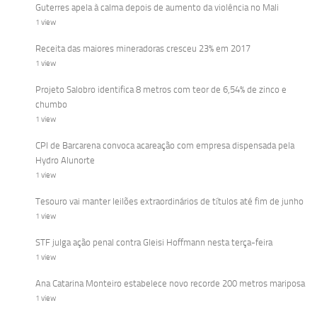
Guterres apela à calma depois de aumento da violência no Mali
1 view
Receita das maiores mineradoras cresceu 23% em 2017
1 view
Projeto Salobro identifica 8 metros com teor de 6,54% de zinco e
chumbo
1 view
CPI de Barcarena convoca acareação com empresa dispensada pela
Hydro Alunorte
1 view
Tesouro vai manter leilões extraordinários de títulos até fim de junho
1 view
STF julga ação penal contra Gleisi Hoffmann nesta terça-feira
1 view
Ana Catarina Monteiro estabelece novo recorde 200 metros mariposa
1 view