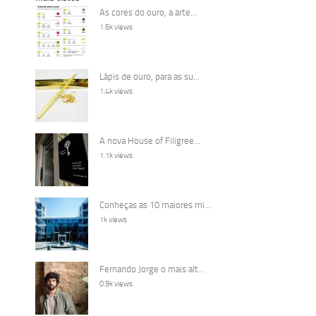
As cores do ouro, a arte...
1.6k views
Lápis de ouro, para as su...
1.4k views
A nova House of Filigree...
1.1k views
Conheças as 10 maiores mi...
1k views
Fernando Jorge o mais alt...
0.9k views