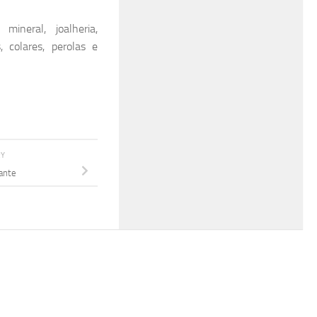
mineral, joalheria,
s, colares, perolas e
RY
hante