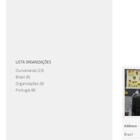
LISTA ORGANIZAÇÕES
Ourivesarias
(23)
Brasil
(6)
Organizações
(9)
Portugal
(8)
Address :
Brasil