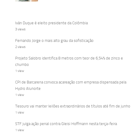
Iván Duque é eleito presidente da Colômbia
3 views
Fernando Jorge o mais alto grau da sofisticação
2 views
Projeto Salobro identifica 8 metros com teor de 6,54% de zinco e
chumbo
1 view
CPI de Barcarena convoca acareação com empresa dispensada pela
Hydro Alunorte
1 view
Tesouro vai manter leilões extraordinários de títulos até fim de junho
1 view
STF julga ação penal contra Gleisi Hoffmann nesta terça-feira
1 view