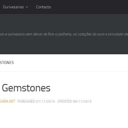
Ourivesarias
Contacto
uro e ourivesaria sem deixar de fora a joalheria, as cotações do ouro e simulador d
STONES
 Gemstones
SARIA.NET
· PUBLISHED
01/11/2013
· UPDATED
08/11/2013