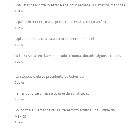
Ana Catarina Monteiro estabelece novo recorde 200 metros mariposa
1 view
O país não mudou, mas alguma coisa está a chegar ao fim
1 view
Lápis de ouro, para as suas criações serem brilhantes
1 view
Netflix esteve em baixo em todo o mundo durante alguns minutos
1 view
Iván Duque é eleito presidente da Colômbia
3 views
Fernando Jorge o mais alto grau da sofisticação
2 views
Gol contra a Alemanha causa “terremoto artificial” na Cidade do
México
1 view