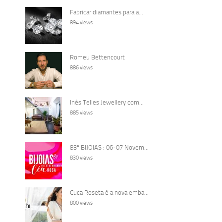
Fabricar diamantes para a...
894 views
Romeu Bettencourt
886 views
Inês Telles Jewellery com...
885 views
83ª BIJOIAS : 06-07 Novem...
830 views
Cuca Roseta é a nova emba...
800 views