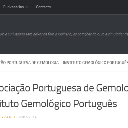
Ourivesarias
Contacto
uro e ourivesaria sem deixar de fora a joalheria, as cotações do ouro e simulador d
ÇÃO PORTUGUESA DE GEMOLOGIA – INSTITUTO GEMOLÓGICO PORTUGUÊ
ociação Portuguesa de Gemolo
tituto Gemológico Português
SARIA.NET
·
09/02/2014