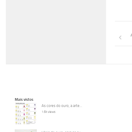
Mais vistos
As cores do ouro, a arte...
1.6k views