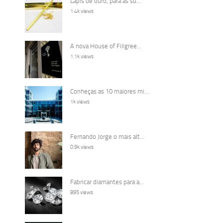
Lápis de ouro, para as su...
1.4k views
A nova House of Filigree...
1.1k views
Conheças as 10 maiores mi...
1k views
Fernando Jorge o mais alt...
0.9k views
Fabricar diamantes para a...
895 views