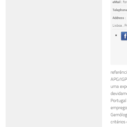
eMail :
fo
Telephone
Address :
Lisboa , P
referênc
APG/IGP.
uma expe
devidame
Portugal
emprego 
Gemólogo
critério