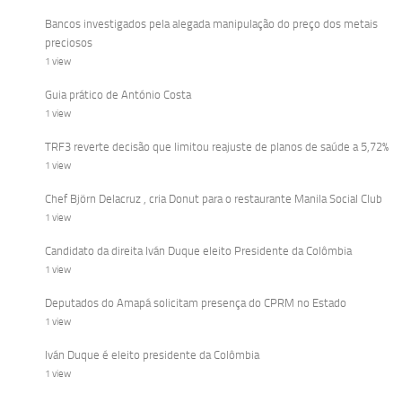
Bancos investigados pela alegada manipulação do preço dos metais
preciosos
1 view
Guia prático de António Costa
1 view
TRF3 reverte decisão que limitou reajuste de planos de saúde a 5,72%
1 view
Chef Björn Delacruz , cria Donut para o restaurante Manila Social Club
1 view
Candidato da direita Iván Duque eleito Presidente da Colômbia
1 view
Deputados do Amapá solicitam presença do CPRM no Estado
1 view
Iván Duque é eleito presidente da Colômbia
1 view