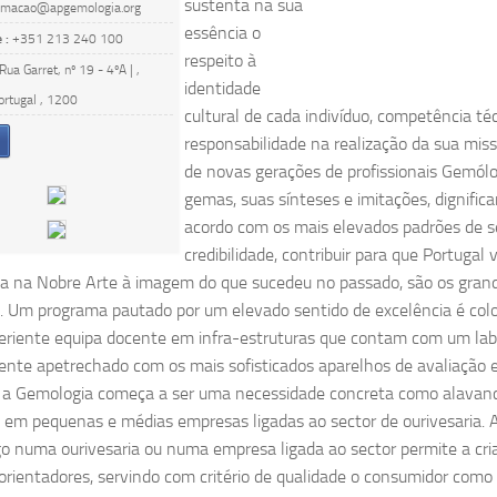
sustenta na sua
rmacao@apgemologia.org
essência o
 :
+351 213 240 100
respeito à
Rua Garret, nº 19 - 4ºA | ,
identidade
ortugal , 1200
cultural de cada indivíduo, competência té
responsabilidade na realização da sua mi
de novas gerações de profissionais Gemól
gemas, suas sínteses e imitações, dignificar
acordo com os mais elevados padrões de s
credibilidade, contribuir para que Portugal 
ia na Nobre Arte à imagem do que sucedeu no passado, são os grand
 Um programa pautado por um elevado sentido de excelência é colo
riente equipa docente em infra-estruturas que contam com um lab
nte apetrechado com os mais sofisticados aparelhos de avaliação 
 a Gemologia começa a ser uma necessidade concreta como alavanc
em pequenas e médias empresas ligadas ao sector de ourivesaria. 
 numa ourivesaria ou numa empresa ligada ao sector permite a cri
s orientadores, servindo com critério de qualidade o consumidor como 