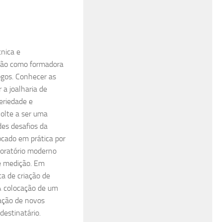
cnica e
ssão como formadora
ogos. Conhecer as
 a joalharia de
eriedade e
volte a ser uma
es desafios da
cado em prática por
oratório moderno
e medição. Em
a de criação de
A colocação de um
ação de novos
destinatário.