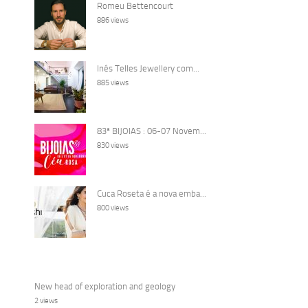
Romeu Bettencourt
886 views
Inês Telles Jewellery com...
885 views
83ª BIJOIAS : 06-07 Novem...
830 views
Cuca Roseta é a nova emba...
800 views
New head of exploration and geology
2 views