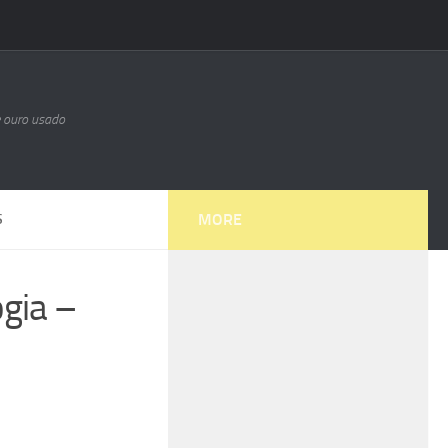
e ouro usado
MORE
S
gia –