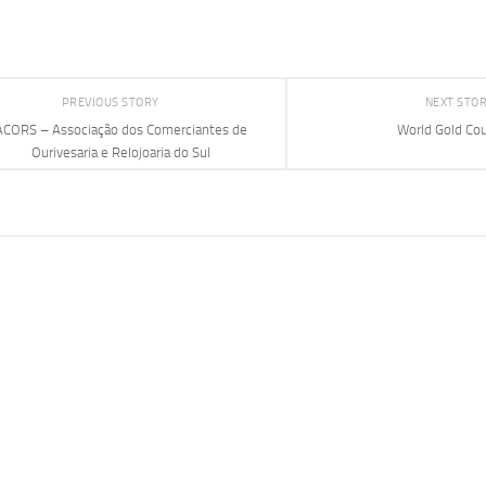
PREVIOUS STORY
NEXT STO
ACORS – Associação dos Comerciantes de
World Gold Cou
Ourivesaria e Relojoaria do Sul