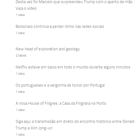
Desta vez foi Marcelo que surpreendeu Trump com o aperto de mão.
Veja o vídeo
1 view
Bolsonaro continua a perder ritmo nas redes sociais
1 view
New head of exploration and geology
2 views
Netflix esteve em baixo em todo o mundo durante alguns minutos
1 view
Os portugueses e a vergonha de torcer por Portugal
1 view
A nova House of Filigree, a Casa da Filigrana no Porto
1 view
Siga aqui a transmissão em direto do encontro histórico entre Donald
Trump e Kim Jong-un
1 view