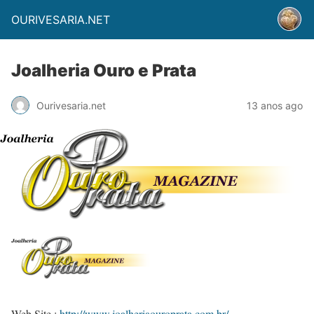
OURIVESARIA.NET
Joalheria Ouro e Prata
Ourivesaria.net
13 anos ago
Web Site :
http://www.joalheriaouroprata.com.br/