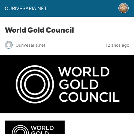
OURIVESARIA.NET
World Gold Council
Ourivesaria.net
12 anos ago