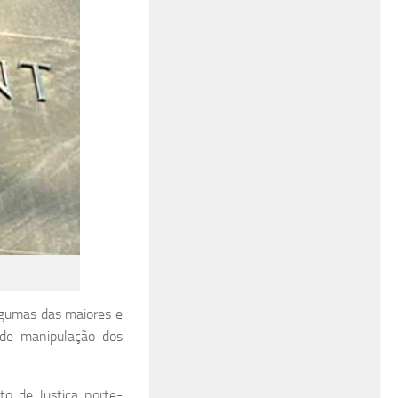
lgumas das maiores e
a de manipulação dos
to de Justiça norte-