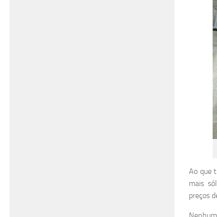
Ao que t
mais sól
preços d
Nenhuma 