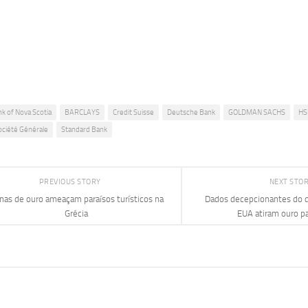
k of Nova Scotia
BARCLAYS
Credit Suisse
Deutsche Bank
GOLDMAN SACHS
HS
ociété Générale
Standard Bank
PREVIOUS STORY
NEXT STO
nas de ouro ameaçam paraísos turísticos na
Dados decepcionantes do
Grécia
EUA atiram ouro p