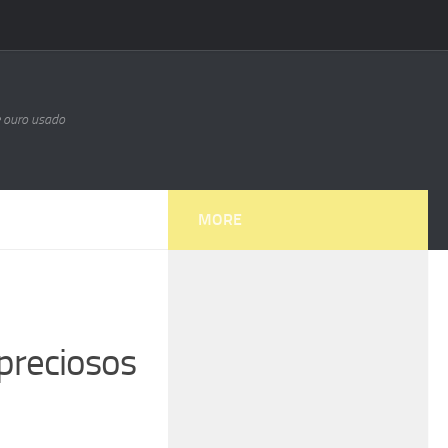
e ouro usado
MORE
preciosos