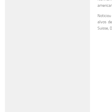
american
Noticiou
alvos d
Suisse, 