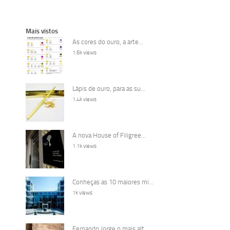
Mais vistos
As cores do ouro, a arte...
1.6k views
Lápis de ouro, para as su...
1.4k views
A nova House of Filigree...
1.1k views
Conheças as 10 maiores mi...
1k views
Fernando Jorge o mais alt...