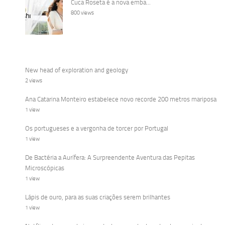
Cuca Roseta é a nova emba...
800 views
New head of exploration and geology
2 views
Ana Catarina Monteiro estabelece novo recorde 200 metros mariposa
1 view
Os portugueses e a vergonha de torcer por Portugal
1 view
De Bactéria a Aurífera: A Surpreendente Aventura das Pepitas
Microscópicas
1 view
Lápis de ouro, para as suas criações serem brilhantes
1 view