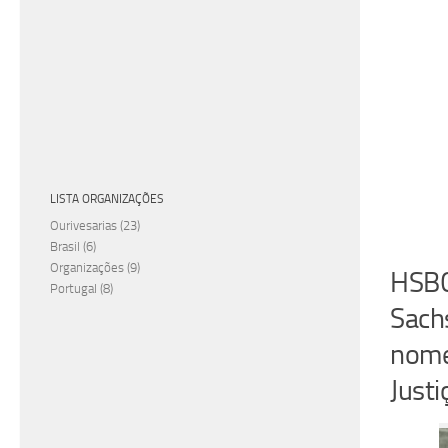
LISTA ORGANIZAÇÕES
Ourivesarias
(23)
Brasil
(6)
Organizações
(9)
HSBC
Portugal
(8)
Sach
nome
Justi