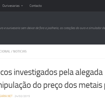
Ourivesarias
Contacto
uro e ourivesaria sem deixar de fora a joalheria, as cotações do ouro e simulador d
CIONAL
/
NOTICIAS
cos investigados pela alegada
ipulação do preço dos metais 
SARIA.NET
·
24/02/2015