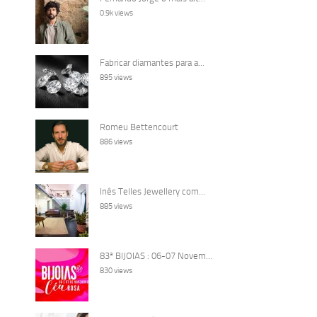
0.9k views
Fabricar diamantes para a...
895 views
Romeu Bettencourt
886 views
Inês Telles Jewellery com...
885 views
83ª BIJOIAS : 06-07 Novem...
830 views