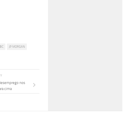
BC
JP MORGAN
RY
 desemprego nos
ara cima