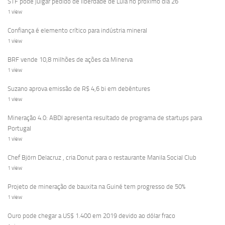
STF pode julgar pedido de liberdade de Lula no próximo dia 26
1 view
Confiança é elemento crítico para indústria mineral
1 view
BRF vende 10,8 milhões de ações da Minerva
1 view
Suzano aprova emissão de R$ 4,6 bi em debêntures
1 view
Mineração 4.0: ABDI apresenta resultado de programa de startups para
Portugal
1 view
Chef Björn Delacruz , cria Donut para o restaurante Manila Social Club
1 view
Projeto de mineração de bauxita na Guiné tem progresso de 50%
1 view
Ouro pode chegar a US$ 1.400 em 2019 devido ao dólar fraco