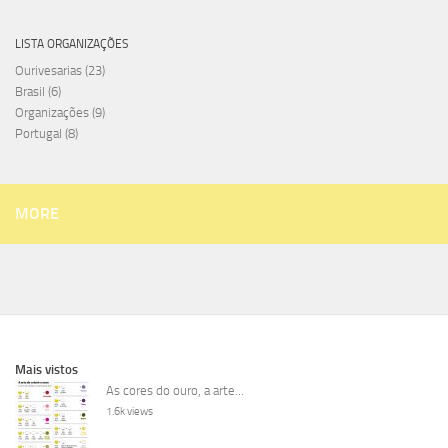
LISTA ORGANIZAÇÕES
Ourivesarias
(23)
Brasil
(6)
Organizações
(9)
Portugal
(8)
MORE
Mais vistos
As cores do ouro, a arte...
1.6k views