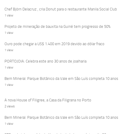
Chef Björn Delacruz , cria Donut para o restaurante Manila Social Club
1 view
Projeto de mineração de bauxita na Guiné tem progresso de 50%
1 view
Ouro pode chegar a US$ 1.400 em 2019 devido ao dólar fraco
1 view
PORTOJOIA: Celebra este ano 30 anos de joalharia
1 view
Bem Mineral: Parque Botânico da Vale em São Luís completa 10 anos
1 view
A nova House of Filigree, a Casa da Filigrana no Porto
2 views
Bem Mineral: Parque Botânico da Vale em São Luís completa 10 anos
1 view