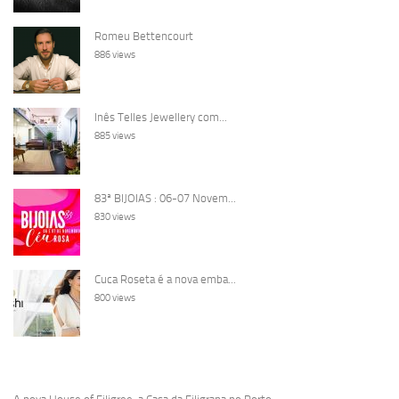
Romeu Bettencourt
886 views
Inês Telles Jewellery com...
885 views
83ª BIJOIAS : 06-07 Novem...
830 views
Cuca Roseta é a nova emba...
800 views