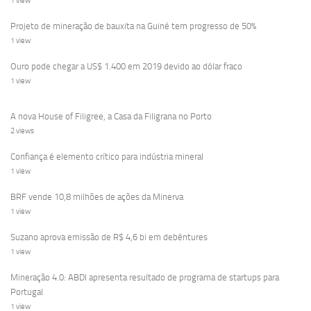
1 view
Projeto de mineração de bauxita na Guiné tem progresso de 50%
1 view
Ouro pode chegar a US$ 1.400 em 2019 devido ao dólar fraco
1 view
A nova House of Filigree, a Casa da Filigrana no Porto
2 views
Confiança é elemento crítico para indústria mineral
1 view
BRF vende 10,8 milhões de ações da Minerva
1 view
Suzano aprova emissão de R$ 4,6 bi em debêntures
1 view
Mineração 4.0: ABDI apresenta resultado de programa de startups para
Portugal
1 view