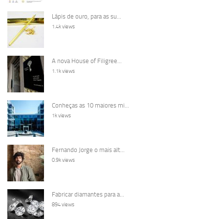
Lápis de ouro, para as su...
1.4k views
A nova House of Filigree...
1.1k views
Conheças as 10 maiores mi...
1k views
Fernando Jorge o mais alt...
0.9k views
Fabricar diamantes para a...
894 views