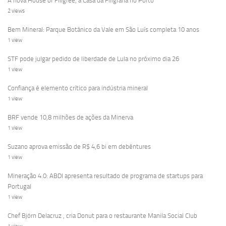
A nova House of Filigree, a Casa da Filigrana no Porto
2 views
Bem Mineral: Parque Botânico da Vale em São Luís completa 10 anos
1 view
STF pode julgar pedido de liberdade de Lula no próximo dia 26
1 view
Confiança é elemento crítico para indústria mineral
1 view
BRF vende 10,8 milhões de ações da Minerva
1 view
Suzano aprova emissão de R$ 4,6 bi em debêntures
1 view
Mineração 4.0: ABDI apresenta resultado de programa de startups para
Portugal
1 view
Chef Björn Delacruz , cria Donut para o restaurante Manila Social Club