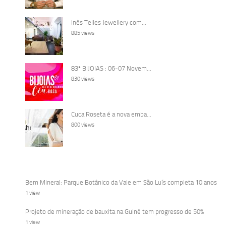
Inês Telles Jewellery com...
885 views
83ª BIJOIAS : 06-07 Novem...
830 views
Cuca Roseta é a nova emba...
800 views
Bem Mineral: Parque Botânico da Vale em São Luís completa 10 anos
1 view
Projeto de mineração de bauxita na Guiné tem progresso de 50%
1 view