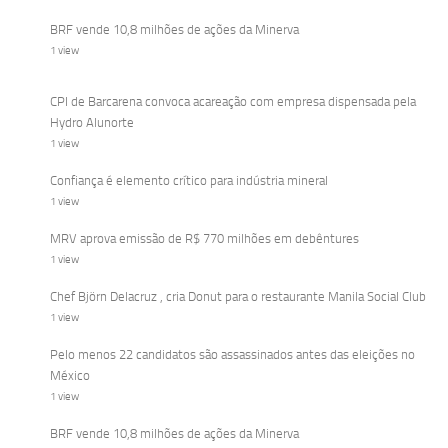
BRF vende 10,8 milhões de ações da Minerva
1 view
CPI de Barcarena convoca acareação com empresa dispensada pela
Hydro Alunorte
1 view
Confiança é elemento crítico para indústria mineral
1 view
MRV aprova emissão de R$ 770 milhões em debêntures
1 view
Chef Björn Delacruz , cria Donut para o restaurante Manila Social Club
1 view
Pelo menos 22 candidatos são assassinados antes das eleições no
México
1 view
BRF vende 10,8 milhões de ações da Minerva