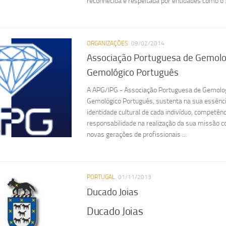
reconhecida e respeitada por entidades como o S
ORGANIZAÇÕES
09/02/2014
Associação Portuguesa de Gemolog
Gemológico Português
A APG/IPG - Associação Portuguesa de Gemologi
Gemológico Português, sustenta na sua essênci
identidade cultural de cada indivíduo, competênc
responsabilidade na realização da sua missão 
novas gerações de profissionais ...
PORTUGAL
01/11/2013
Ducado Joias
Ducado Joias