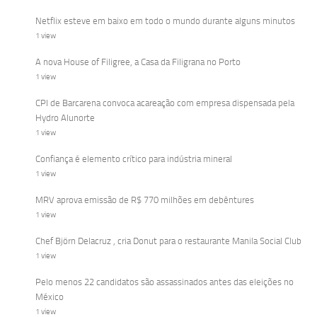
Netflix esteve em baixo em todo o mundo durante alguns minutos
1 view
A nova House of Filigree, a Casa da Filigrana no Porto
1 view
CPI de Barcarena convoca acareação com empresa dispensada pela
Hydro Alunorte
1 view
Confiança é elemento crítico para indústria mineral
1 view
MRV aprova emissão de R$ 770 milhões em debêntures
1 view
Chef Björn Delacruz , cria Donut para o restaurante Manila Social Club
1 view
Pelo menos 22 candidatos são assassinados antes das eleições no
México
1 view