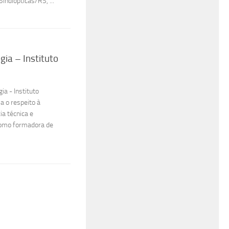
indiópticas/RS, ...
ia – Instituto
a - Instituto
a o respeito à
ia técnica e
como formadora de