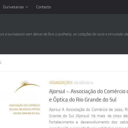
Ourivesarias
Contacto
uro e ourivesaria sem deixar de fora a joalheria, as cotações do ouro e simulador d
S
ORGANIZAÇÕES
02/03/2014
Ajorsul – Associação do Comércio d
e Óptica do Rio Grande do Sul
Ajorsul A Associação do Comércio de Joias, R
Grande do Sul (Ajorsul) há mais de cinco d
fortalecimento e desenvolvimento dos seto