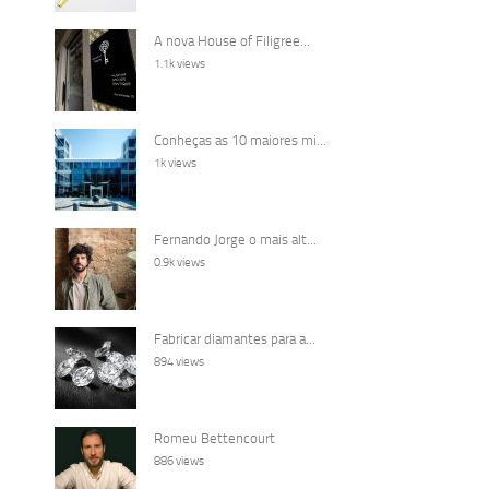
A nova House of Filigree...
1.1k views
Conheças as 10 maiores mi...
1k views
Fernando Jorge o mais alt...
0.9k views
Fabricar diamantes para a...
894 views
Romeu Bettencourt
886 views