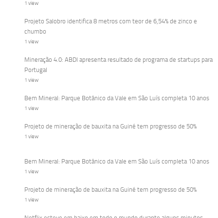
1 view
Projeto Salobro identifica 8 metros com teor de 6,54% de zinco e
chumbo
1 view
Mineração 4.0: ABDI apresenta resultado de programa de startups para
Portugal
1 view
Bem Mineral: Parque Botânico da Vale em São Luís completa 10 anos
1 view
Projeto de mineração de bauxita na Guiné tem progresso de 50%
1 view
Bem Mineral: Parque Botânico da Vale em São Luís completa 10 anos
1 view
Projeto de mineração de bauxita na Guiné tem progresso de 50%
1 view
Netflix esteve em baixo em todo o mundo durante alguns minutos