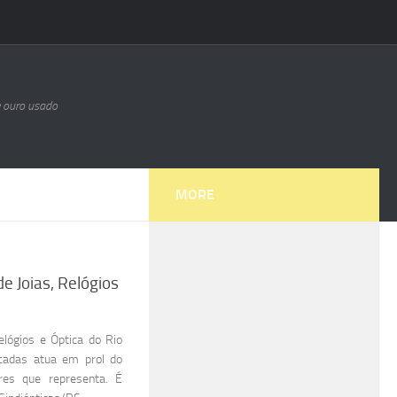
e ouro usado
MORE
e Joias, Relógios
elógios e Óptica do Rio
écadas atua em prol do
res que representa. É