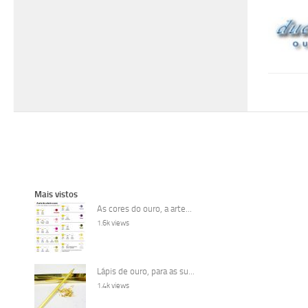
Mais vistos
As cores do ouro, a arte...
1.6k views
Lápis de ouro, para as su...
1.4k views