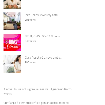
Inês Telles Jewellery com...
885 views
83ª BIJOIAS : 06-07 Novem...
830 views
Cuca Roseta é a nova emba...
800 views
A nova House of Filigree, a Casa da Filigrana no Porto
2 views
Confiança é elemento crítico para indústria mineral