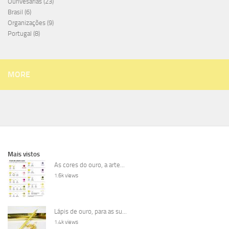
Ourivesarias
(23)
Brasil
(6)
Organizações
(9)
Portugal
(8)
MORE
Mais vistos
As cores do ouro, a arte...
1.6k views
Lápis de ouro, para as su...
1.4k views