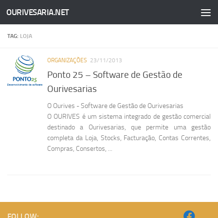
OURIVESARIA.NET
Skip to content
TAG:
LOJA
ORGANIZAÇÕES
23/11/2013
Ponto 25 – Software de Gestão de
Ourivesarias
O Ourives - Software de Gestão de Ourivesarias
O OURIVES é um sistema integrado de gestão comercial
destinado a Ourivesarias, que permite uma gestão
completa da Loja, Stocks, Facturação, Contas Correntes,
Compras, Consertos, ...
FOLLOW: