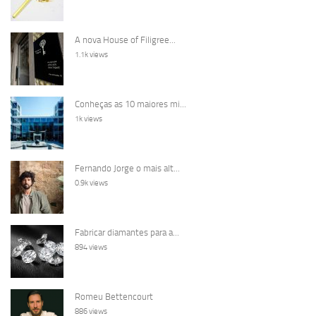
A nova House of Filigree...
1.1k views
Conheças as 10 maiores mi...
1k views
Fernando Jorge o mais alt...
0.9k views
Fabricar diamantes para a...
894 views
Romeu Bettencourt
886 views