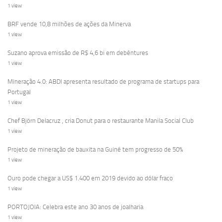
1 view
BRF vende 10,8 milhões de ações da Minerva
1 view
Suzano aprova emissão de R$ 4,6 bi em debêntures
1 view
Mineração 4.0: ABDI apresenta resultado de programa de startups para
Portugal
1 view
Chef Björn Delacruz , cria Donut para o restaurante Manila Social Club
1 view
Projeto de mineração de bauxita na Guiné tem progresso de 50%
1 view
Ouro pode chegar a US$ 1.400 em 2019 devido ao dólar fraco
1 view
PORTOJOIA: Celebra este ano 30 anos de joalharia
1 view