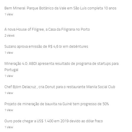
Bem Mineral: Parque Botânico da Vale em São Luís completa 10 anos
1 view
A nova House of Filigree, a Casa da Filigrana no Porto
2 views
Suzano aprova emissão de R$ 4,6 bi em debêntures
1 view
Mineração 4.0: ABDI apresenta resultado de programa de startups para
Portugal
1 view
Chef Björn Delacruz , cria Donut para o restaurante Manila Social Club
1 view
Projeto de mineração de bauxita na Guiné tem progresso de 50%
1 view
Ouro pode chegar a US$ 1.400 em 2019 devido ao dólar fraco
1 view