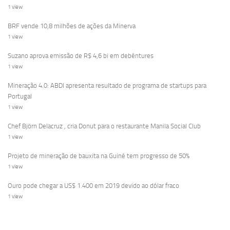
1 view
BRF vende 10,8 milhões de ações da Minerva
1 view
Suzano aprova emissão de R$ 4,6 bi em debêntures
1 view
Mineração 4.0: ABDI apresenta resultado de programa de startups para
Portugal
1 view
Chef Björn Delacruz , cria Donut para o restaurante Manila Social Club
1 view
Projeto de mineração de bauxita na Guiné tem progresso de 50%
1 view
Ouro pode chegar a US$ 1.400 em 2019 devido ao dólar fraco
1 view