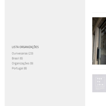
LISTA ORGANIZAÇÕES
Ourivesarias
(23)
Brasil
(6)
Organizações
(9)
Portugal
(8)