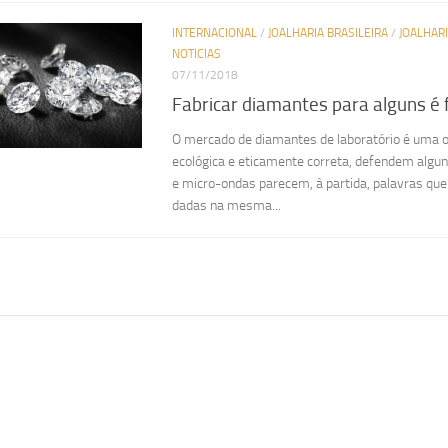
INTERNACIONAL
/
JOALHARIA BRASILEIRA
/
JOALHAR
NOTICIAS
07/11/2018
Fabricar diamantes para alguns é f
O mercado de diamantes de laboratório é uma 
ecológica e eticamente correta, defendem algun
e micro-ondas parecem, à partida, palavras qu
dadas na mesma...