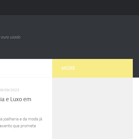
e ouro usado
MORE
09/09/2023
ia e Luxo em
 joalharia e da moda já
 evento que promete