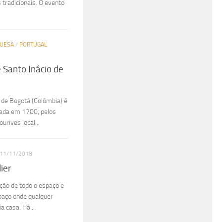
 tradicionais. O evento
GUESA
/
PORTUGAL
 Santo Inácio de
o de Bogotá (Colômbia) é
dada em 1700, pelos
rives local...
11/11/2018
ier
ação de todo o espaço e
paço onde qualquer
 casa. Há...