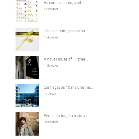
As cores do ouro, a arte...
1.6k views
Lápis de ouro, para as su...
1.4k views
A nova House of Filigree...
1.1k views
Conheças as 10 maiores mi...
1k views
Fernando Jorge o mais alt...
0.9k views