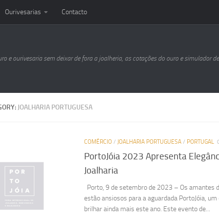
Ourivesarias
Contacto
uro e ourivesaria sem deixar de fora a joalheria, as cotações do ouro e simulador d
GORY:
JOALHARIA PORTUGUESA
COMÉRCIO
/
JOALHARIA PORTUGUESA
/
PORTUGAL
PortoJóia 2023 Apresenta Elegânc
Joalharia
Porto, 9 de setembro de 2023 – Os amantes da
estão ansiosos para a aguardada PortoJóia, um
brilhar ainda mais este ano. Este evento de...