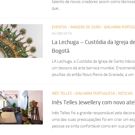
talento de novos criadores assim como técnicas
que...
EVENTOS
/
IMAGENS DE OURO
/
JOALHARIA PORTU
04/08/2019
La Lechuga – Custódia da Igreja de
Bogotá
LA Lechuga, a Custódia da Igreja de Santo Ináci
um tesouro da arte barroca mundial. Encomen
jesuítas do então Novo Reino de Granada, a um ou
INÊS TELLES
/
JOALHARIA PORTUGUESA
/
NOTICIAS
Inês Telles Jewellery com novo atel
Inês Telles foi a grande responsável pela decor
uma das suas preocupações foi em criar um es
pessoa se sinta confortável como em sua própria