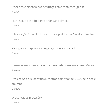
Pequeno dicionário das desgraças da direita portuguesa
1 view
Iván Duque é eleito presidente da Colômbia
1 view
Intervenção federal vai reestruturar polícias do Rio, diz ministro
1 view
Refugiados: depois da chegada, o que acontece?
1 view
7 marcas nacionais apresentam-se pela primeira vez em Macau
2 views
Projeto Salobro identifica 8 metros com teor de 6,54% de zinco e
chumbo
2 views
O que vale a Educação?
1 view