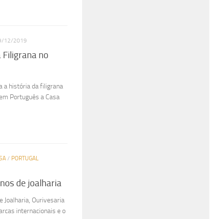
9/12/2019
 Filigrana no
a história da filigrana
u em Português a Casa
SA
/
PORTUGAL
nos de joalharia
e Joalharia, Ourivesaria
arcas internacionais e o