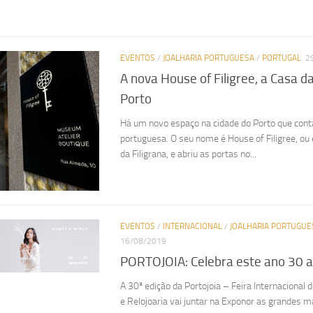
EVENTOS
/
JOALHARIA PORTUGUESA
/
PORTUGAL
2
A nova House of Filigree, a Casa da
Porto
Há um novo espaço na cidade do Porto que conta 
portuguesa. O seu nome é House of Filigree, o
da Filigrana, e abriu as portas no...
EVENTOS
/
INTERNACIONAL
/
JOALHARIA PORTUGUE
16/08/2019
PORTOJOIA: Celebra este ano 30 a
A 30ª edição da Portojoia – Feira Internacional d
e Relojoaria vai juntar na Exponor as grandes m