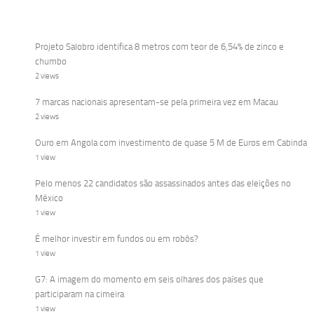
Projeto Salobro identifica 8 metros com teor de 6,54% de zinco e
chumbo
2 views
7 marcas nacionais apresentam-se pela primeira vez em Macau
2 views
Ouro em Angola com investimento de quase 5 M de Euros em Cabinda
1 view
Pelo menos 22 candidatos são assassinados antes das eleições no
México
1 view
É melhor investir em fundos ou em robôs?
1 view
G7: A imagem do momento em seis olhares dos países que
participaram na cimeira
1 view