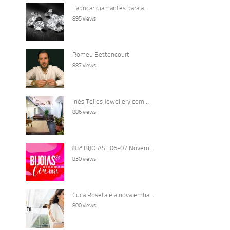
Fabricar diamantes para a...
895 views
Romeu Bettencourt
887 views
Inês Telles Jewellery com...
886 views
83ª BIJOIAS : 06-07 Novem...
830 views
Cuca Roseta é a nova emba...
800 views