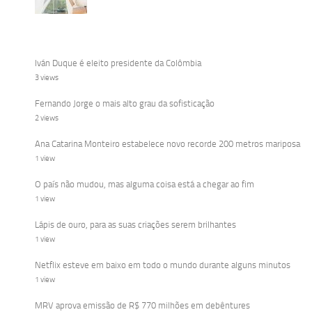
Iván Duque é eleito presidente da Colômbia
3 views
Fernando Jorge o mais alto grau da sofisticação
2 views
Ana Catarina Monteiro estabelece novo recorde 200 metros mariposa
1 view
O país não mudou, mas alguma coisa está a chegar ao fim
1 view
Lápis de ouro, para as suas criações serem brilhantes
1 view
Netflix esteve em baixo em todo o mundo durante alguns minutos
1 view
MRV aprova emissão de R$ 770 milhões em debêntures