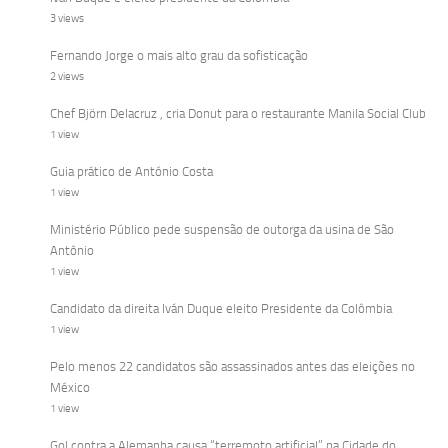
3 views
Fernando Jorge o mais alto grau da sofisticação
2 views
Chef Björn Delacruz , cria Donut para o restaurante Manila Social Club
1 view
Guia prático de António Costa
1 view
Ministério Público pede suspensão de outorga da usina de São
Antônio
1 view
Candidato da direita Iván Duque eleito Presidente da Colômbia
1 view
Pelo menos 22 candidatos são assassinados antes das eleições no
México
1 view
Gol contra a Alemanha causa “terremoto artificial” na Cidade do