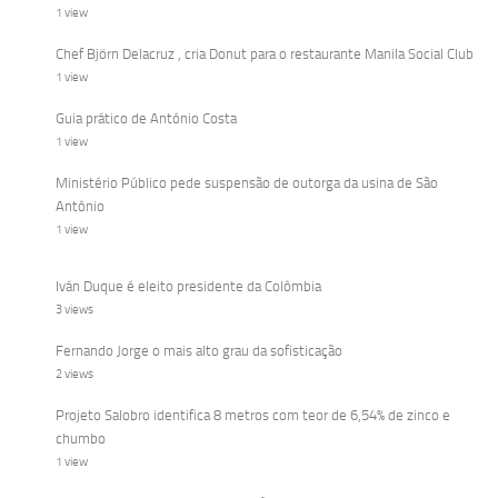
1 view
Chef Björn Delacruz , cria Donut para o restaurante Manila Social Club
1 view
Guia prático de António Costa
1 view
Ministério Público pede suspensão de outorga da usina de São
Antônio
1 view
Iván Duque é eleito presidente da Colômbia
3 views
Fernando Jorge o mais alto grau da sofisticação
2 views
Projeto Salobro identifica 8 metros com teor de 6,54% de zinco e
chumbo
1 view