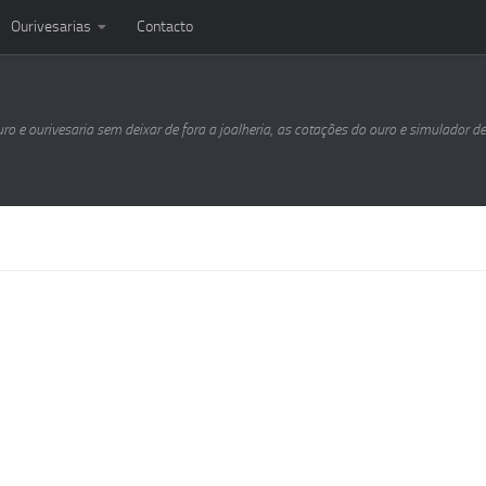
Ourivesarias
Contacto
uro e ourivesaria sem deixar de fora a joalheria, as cotações do ouro e simulador d