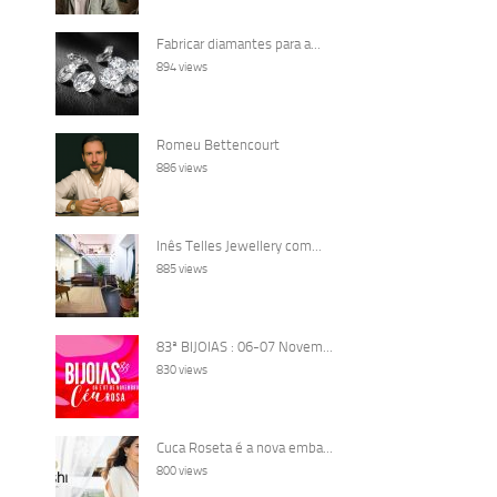
Fabricar diamantes para a...
894 views
Romeu Bettencourt
886 views
Inês Telles Jewellery com...
885 views
83ª BIJOIAS : 06-07 Novem...
830 views
Cuca Roseta é a nova emba...
800 views