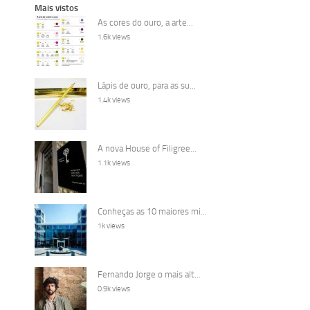
Mais vistos
As cores do ouro, a arte...
1.6k views
Lápis de ouro, para as su...
1.4k views
A nova House of Filigree...
1.1k views
Conheças as 10 maiores mi...
1k views
Fernando Jorge o mais alt...
0.9k views