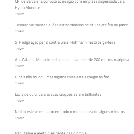
CPI de Barcarena convoca acareação com empresa dispensada pela
Hydro Alunorte
1 view
Tesouro vai manter leilões extraordinários de títulos até fim de junho
1 view
STF julga ação penal contra Gleisi Hoffmann nesta terça-feira
1 view
Ana Catarina Monteiro estabelece novo recorde 200 metros mariposa
1 view
O país não mudou, mas alguma coisa está a chegar ao fim
1 view
Lápis de ouro, para as suas criações serem brilhantes
1 view
Netflix esteve em baixo em todo o mundo durante alguns minutos
1 view
Iván Duque é eleito presidente da Colômbia