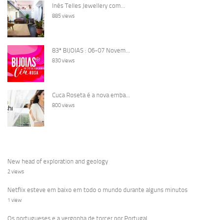
Inês Telles Jewellery com...
885 views
83ª BIJOIAS : 06-07 Novem...
830 views
Cuca Roseta é a nova emba...
800 views
New head of exploration and geology
2 views
Netflix esteve em baixo em todo o mundo durante alguns minutos
1 view
Os portugueses e a vergonha de torcer por Portugal