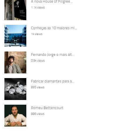
A nova House of Filigree...
1.1k views
Conheças as 10 maiores mi...
1k views
Fernando Jorge o mais alt...
0.9k views
Fabricar diamantes para a...
895 views
Romeu Bettencourt
886 views