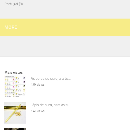
Portugal
(8)
MORE
Mais vistos
As cores do ouro, a arte...
1.6k views
Lápis de ouro, para as su...
1.4k views