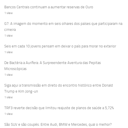
Bancos Centrais continuam a aumentar reservas de Ouro
1 view
G7: A imagem do momento em seis olhares dos países que participaram na
cimeira
1 view
Seis em cada 10 jovens pensam em deixar o país para morar no exterior
1 view
De Bactéria a Aurífera: A Surpreendente Aventura das Pepitas
Microscópicas
1 view
Siga aqui a transmissão em direto do encontro histórico entre Donald
Trump e Kim Jong-un
1 view
TRF3 reverte decisão que limitou reajuste de planos de saúde a 5,72%
1 view
São SUV e são coupés. Entre Audi, BMW e Mercedes, qual o melhor?