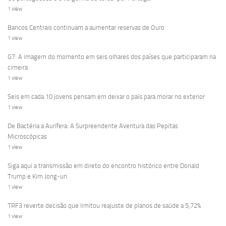
1 view
Bancos Centrais continuam a aumentar reservas de Ouro
1 view
G7: A imagem do momento em seis olhares dos países que participaram na
cimeira
1 view
Seis em cada 10 jovens pensam em deixar o país para morar no exterior
1 view
De Bactéria a Aurífera: A Surpreendente Aventura das Pepitas
Microscópicas
1 view
Siga aqui a transmissão em direto do encontro histórico entre Donald
Trump e Kim Jong-un
1 view
TRF3 reverte decisão que limitou reajuste de planos de saúde a 5,72%
1 view