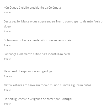
Iván Duque é eleito presidente da Colômbia
1 view
Desta vez foi Marcelo que surpreendeu Trump com o aperto de mão. Veja o
vídeo
1 view
Bolsonaro continua a perder ritmo nas redes sociais
1 view
Confiança é elemento crítico para indústria mineral
1 view
New head of exploration and geology
2 views
Netflix esteve em baixo em todo o mundo durante alguns minutos
1 view
Os portugueses e a vergonha de torcer por Portugal
1 view