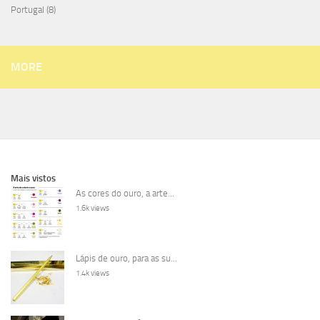
Portugal
(8)
MORE
Mais vistos
As cores do ouro, a arte...
1.6k views
Lápis de ouro, para as su...
1.4k views