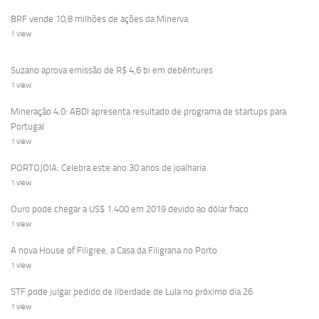
BRF vende 10,8 milhões de ações da Minerva
1 view
Suzano aprova emissão de R$ 4,6 bi em debêntures
1 view
Mineração 4.0: ABDI apresenta resultado de programa de startups para
Portugal
1 view
PORTOJOIA: Celebra este ano 30 anos de joalharia
1 view
Ouro pode chegar a US$ 1.400 em 2019 devido ao dólar fraco
1 view
A nova House of Filigree, a Casa da Filigrana no Porto
1 view
STF pode julgar pedido de liberdade de Lula no próximo dia 26
1 view