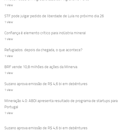
1 view
STF pode julgar pedido de liberdade de Lula no próximo dia 26
1 view
Confiança é elemento crítico para indústria mineral
1 view
Refugiados: depois da chegada, o que acontece?
1 view
BRF vende 10,8 milhões de ações da Minerva
1 view
Suzano aprova emissão de R$ 4,6 bi em debêntures
1 view
Mineração 4.0: ABDI apresenta resultado de programa de startups para
Portugal
1 view
Suzano aprova emissão de R$ 4,6 bi em debêntures