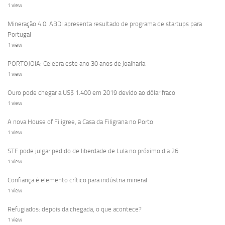
1 view
Mineração 4.0: ABDI apresenta resultado de programa de startups para
Portugal
1 view
PORTOJOIA: Celebra este ano 30 anos de joalharia
1 view
Ouro pode chegar a US$ 1.400 em 2019 devido ao dólar fraco
1 view
A nova House of Filigree, a Casa da Filigrana no Porto
1 view
STF pode julgar pedido de liberdade de Lula no próximo dia 26
1 view
Confiança é elemento crítico para indústria mineral
1 view
Refugiados: depois da chegada, o que acontece?
1 view