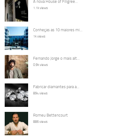
A nova House of Filigree...
1.1k views
Conheças as 10 maiores mi...
1k views
Fernando Jorge o mais alt...
0.9k views
Fabricar diamantes para a...
894 views
Romeu Bettencourt
886 views