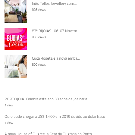
Inês Telles Jewellery com...
885 views
83ª BIJOIAS : 06-07 Novem...
830 views
Cuca Roseta é a nova emba...
800 views
PORTOJOIA: Celebra este ano 30 anos de joalharia
1 view
Ouro pode chegar a US$ 1.400 em 2019 devido ao dólar fraco
1 view
A nova House of Filigree, a Casa da Filigrana no Porto