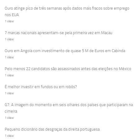
Ouro atinge pico de três semanas após dados mais fracos sobre emprego
nos EUA
1 view
7 marcas nacionais apresentam-se pela primeira vez em Macau
1 view
Ouro em Angola com investimento de quase 5 M de Euros em Cabinda
1 view
Pelo menos 22 candidatos são assassinados antes das eleições no México
1 view
É melhor investir em fundos ou em robôs?
1 view
G7: A imagem do momento em seis olhares dos países que participaram na
cimeira
1 view
Pequeno dicionário das desgraças da direita portuguesa
1 view