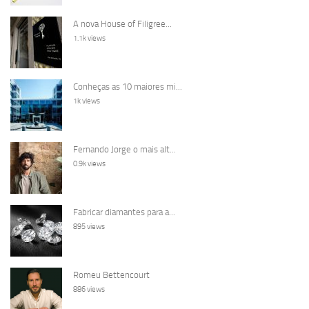
A nova House of Filigree...
1.1k views
Conheças as 10 maiores mi...
1k views
Fernando Jorge o mais alt...
0.9k views
Fabricar diamantes para a...
895 views
Romeu Bettencourt
886 views