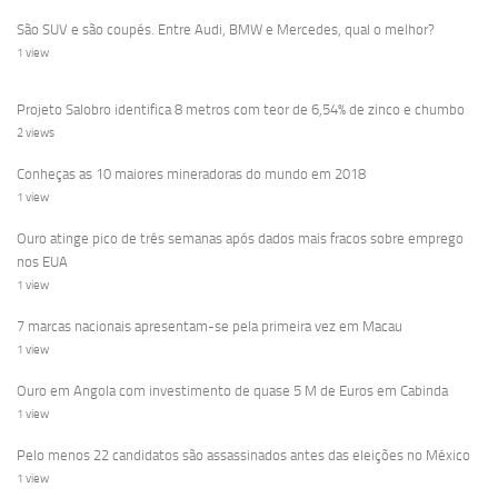
São SUV e são coupés. Entre Audi, BMW e Mercedes, qual o melhor?
1 view
Projeto Salobro identifica 8 metros com teor de 6,54% de zinco e chumbo
2 views
Conheças as 10 maiores mineradoras do mundo em 2018
1 view
Ouro atinge pico de três semanas após dados mais fracos sobre emprego
nos EUA
1 view
7 marcas nacionais apresentam-se pela primeira vez em Macau
1 view
Ouro em Angola com investimento de quase 5 M de Euros em Cabinda
1 view
Pelo menos 22 candidatos são assassinados antes das eleições no México
1 view