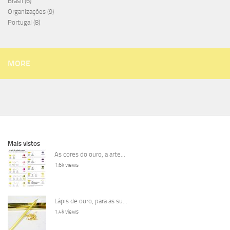
Brasil
(6)
Organizações
(9)
Portugal
(8)
MORE
Mais vistos
As cores do ouro, a arte...
1.6k views
Lápis de ouro, para as su...
1.4k views