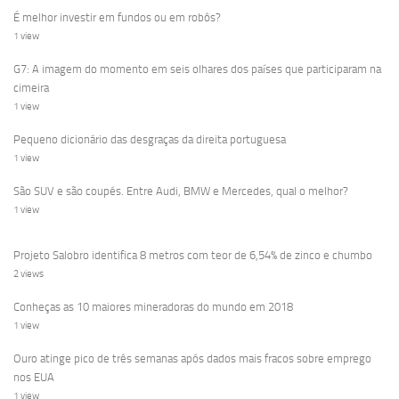
É melhor investir em fundos ou em robôs?
1 view
G7: A imagem do momento em seis olhares dos países que participaram na
cimeira
1 view
Pequeno dicionário das desgraças da direita portuguesa
1 view
São SUV e são coupés. Entre Audi, BMW e Mercedes, qual o melhor?
1 view
Projeto Salobro identifica 8 metros com teor de 6,54% de zinco e chumbo
2 views
Conheças as 10 maiores mineradoras do mundo em 2018
1 view
Ouro atinge pico de três semanas após dados mais fracos sobre emprego
nos EUA
1 view