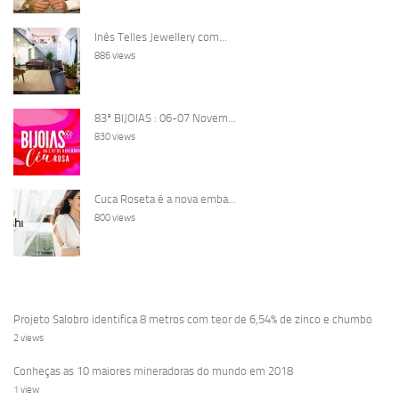
Inês Telles Jewellery com...
886 views
83ª BIJOIAS : 06-07 Novem...
830 views
Cuca Roseta é a nova emba...
800 views
Projeto Salobro identifica 8 metros com teor de 6,54% de zinco e chumbo
2 views
Conheças as 10 maiores mineradoras do mundo em 2018
1 view