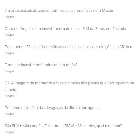
7 marcas nacionais apresentam-se pela primeira vez em Macau
1 view
Ouro em Angola com investimento de quase 5 M de Euros em Cabinda
1 view
Pelo menos 22 candidatos são assassinados antes das eleições no México
1 view
É melhor investir em fundos ou em robôs?
1 view
G7: A imagem do momento em seis olhares dos países que participaram na
cimeira
1 view
Pequeno dicionário das desgraças da direita portuguesa
1 view
São SUV e são coupés. Entre Audi, BMW e Mercedes, qual o melhor?
1 view