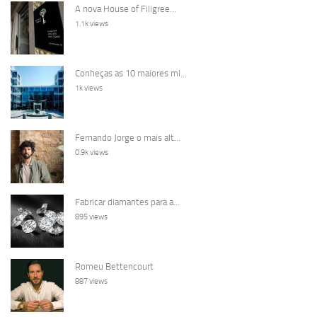
A nova House of Filigree...
1.1k views
Conheças as 10 maiores mi...
1k views
Fernando Jorge o mais alt...
0.9k views
Fabricar diamantes para a...
895 views
Romeu Bettencourt
887 views