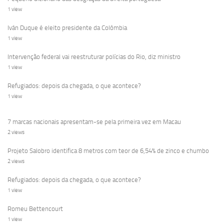
1 view
Iván Duque é eleito presidente da Colômbia
1 view
Intervenção federal vai reestruturar polícias do Rio, diz ministro
1 view
Refugiados: depois da chegada, o que acontece?
1 view
7 marcas nacionais apresentam-se pela primeira vez em Macau
2 views
Projeto Salobro identifica 8 metros com teor de 6,54% de zinco e chumbo
2 views
Refugiados: depois da chegada, o que acontece?
1 view
Romeu Bettencourt
1 view