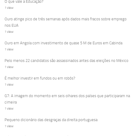
O que vale a Educação?
1 view
Ouro atinge pico de três semanas após dados mais fracos sobre emprego
nos EUA
1 view
Ouro em Angola com investimento de quase 5 M de Euros em Cabinda
1 view
Pelo menos 22 candidatos são assassinados antes das eleições no México
1 view
É melhor investir em fundos ou em robôs?
1 view
G7: A imagem do momento em seis olhares dos países que participaram na
cimeira
1 view
Pequeno dicionário das desgraças da direita portuguesa
1 view