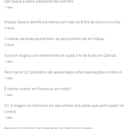
Iván Duque é eleito presidente da Colômbia
1 view
Projeto Salobro identifica 8 metros com teor de 6,54% de zinco e chumbo
2 views
7 marcas nacionais apresentam-se pela primeira vez em Macau
2 views
Ouro em Angola com investimento de quase 5 M de Euros em Cabinda
1 view
Pelo menos 22 candidatos são assassinados antes das eleições no México
1 view
É melhor investir em fundos ou em robôs?
1 view
G7: A imagem do momento em seis olhares dos países que participaram na
cimeira
1 view
Pequeno dicionário das desgraças da direita portuguesa