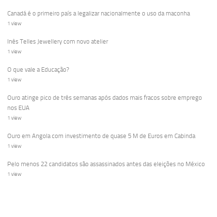
Canadá é o primeiro país a legalizar nacionalmente o uso da maconha
1 view
Inês Telles Jewellery com novo atelier
1 view
O que vale a Educação?
1 view
Ouro atinge pico de três semanas após dados mais fracos sobre emprego
nos EUA
1 view
Ouro em Angola com investimento de quase 5 M de Euros em Cabinda
1 view
Pelo menos 22 candidatos são assassinados antes das eleições no México
1 view