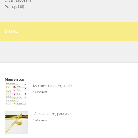
Organizações
(9)
Portugal
(8)
MORE
Mais vistos
As cores do ouro, a arte...
1.6k views
Lápis de ouro, para as su...
1.4k views