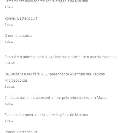
Samarco faz novo acordo sobre tragédia de Mariana
1 view
Romeu Bettencourt
1 view
O nome da coisa
1 view
Canadá é o primeiro país a legalizar nacionalmente o uso da maconha
3 views
De Bactéria a Aurífera: A Surpreendente Aventura das Pepitas
Microscópicas
2 views
7 marcas nacionais apresentam-se pela primeira vez em Macau
1 view
Samarco faz novo acordo sobre tragédia de Mariana
1 view
Romeu Bettencourt