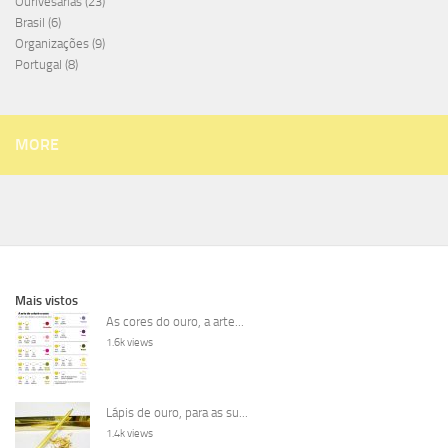
Ourivesarias
(23)
Brasil
(6)
Organizações
(9)
Portugal
(8)
MORE
Mais vistos
As cores do ouro, a arte...
1.6k views
Lápis de ouro, para as su...
1.4k views