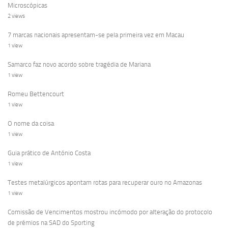
Microscópicas
2 views
7 marcas nacionais apresentam-se pela primeira vez em Macau
1 view
Samarco faz novo acordo sobre tragédia de Mariana
1 view
Romeu Bettencourt
1 view
O nome da coisa
1 view
Guia prático de António Costa
1 view
Testes metalúrgicos apontam rotas para recuperar ouro no Amazonas
1 view
Comissão de Vencimentos mostrou incómodo por alteração do protocolo
de prémios na SAD do Sporting