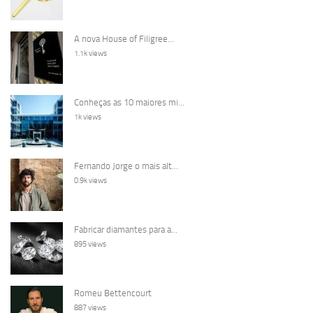
A nova House of Filigree...
1.1k views
Conheças as 10 maiores mi...
1k views
Fernando Jorge o mais alt...
0.9k views
Fabricar diamantes para a...
895 views
Romeu Bettencourt
887 views