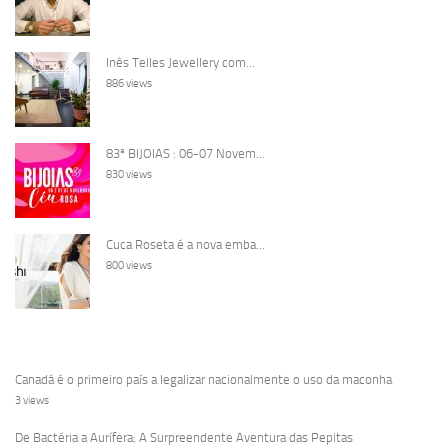
Inês Telles Jewellery com...
886 views
83ª BIJOIAS : 06-07 Novem...
830 views
Cuca Roseta é a nova emba...
800 views
Canadá é o primeiro país a legalizar nacionalmente o uso da maconha
3 views
De Bactéria a Aurífera: A Surpreendente Aventura das Pepitas