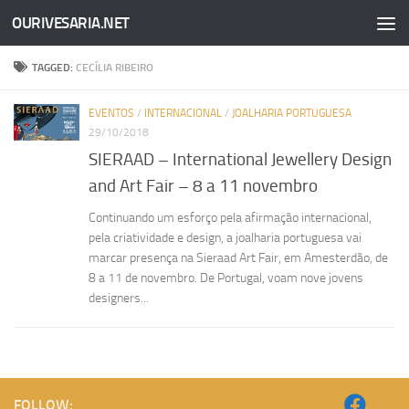
OURIVESARIA.NET
Skip to content
TAGGED:
CECÍLIA RIBEIRO
EVENTOS
/
INTERNACIONAL
/
JOALHARIA PORTUGUESA
29/10/2018
SIERAAD – International Jewellery Design
and Art Fair – 8 a 11 novembro
Continuando um esforço pela afirmação internacional,
pela criatividade e design, a joalharia portuguesa vai
marcar presença na Sieraad Art Fair, em Amesterdão, de
8 a 11 de novembro. De Portugal, voam nove jovens
designers...
FOLLOW: