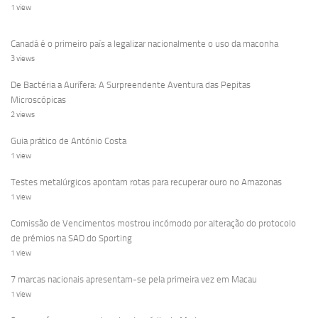
1 view
Canadá é o primeiro país a legalizar nacionalmente o uso da maconha
3 views
De Bactéria a Aurífera: A Surpreendente Aventura das Pepitas
Microscópicas
2 views
Guia prático de António Costa
1 view
Testes metalúrgicos apontam rotas para recuperar ouro no Amazonas
1 view
Comissão de Vencimentos mostrou incómodo por alteração do protocolo
de prémios na SAD do Sporting
1 view
7 marcas nacionais apresentam-se pela primeira vez em Macau
1 view