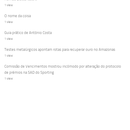
1 view
O nome da coisa
1 view
Guia prático de António Costa
1 view
Testes metalúrgicos apontam rotas para recuperar ouro no Amazonas
1 view
Comissão de Vencimentos mostrou incómodo por alteração do protocolo
de prémios na SAD do Sporting
1 view