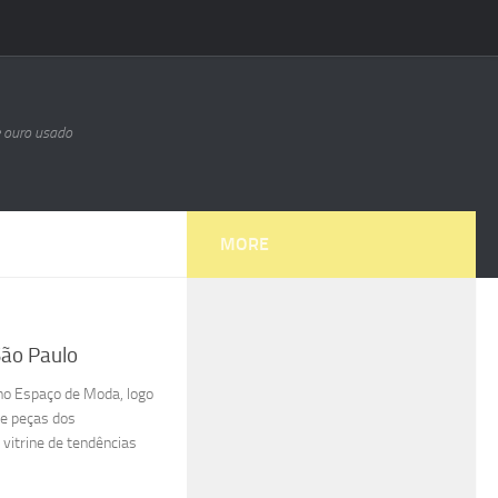
e ouro usado
MORE
São Paulo
 no Espaço de Moda, logo
de peças dos
vitrine de tendências