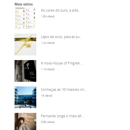
Mais vistos
As cores do ouro, a arte...
1.6k views
Lápis de ouro, para as su...
1.4k views
A nova House of Filigree...
1.1k views
Conheças as 10 maiores mi...
1k views
Fernando Jorge o mais alt...
0.9k views