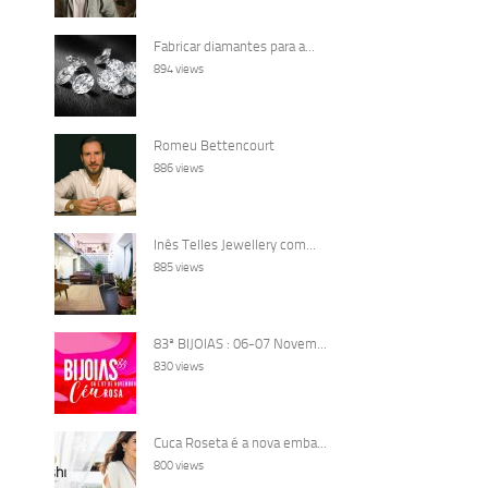
Fabricar diamantes para a...
894 views
Romeu Bettencourt
886 views
Inês Telles Jewellery com...
885 views
83ª BIJOIAS : 06-07 Novem...
830 views
Cuca Roseta é a nova emba...
800 views