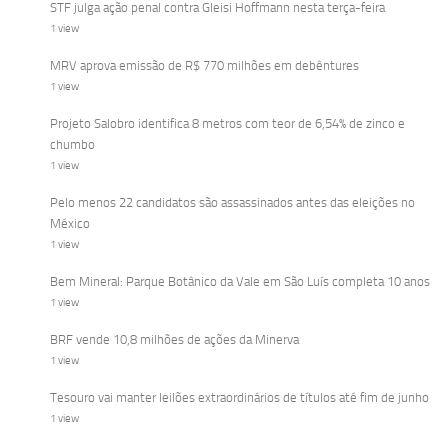
STF julga ação penal contra Gleisi Hoffmann nesta terça-feira
1 view
MRV aprova emissão de R$ 770 milhões em debêntures
1 view
Projeto Salobro identifica 8 metros com teor de 6,54% de zinco e
chumbo
1 view
Pelo menos 22 candidatos são assassinados antes das eleições no
México
1 view
Bem Mineral: Parque Botânico da Vale em São Luís completa 10 anos
1 view
BRF vende 10,8 milhões de ações da Minerva
1 view
Tesouro vai manter leilões extraordinários de títulos até fim de junho
1 view