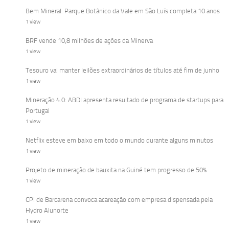
Bem Mineral: Parque Botânico da Vale em São Luís completa 10 anos
1 view
BRF vende 10,8 milhões de ações da Minerva
1 view
Tesouro vai manter leilões extraordinários de títulos até fim de junho
1 view
Mineração 4.0: ABDI apresenta resultado de programa de startups para
Portugal
1 view
Netflix esteve em baixo em todo o mundo durante alguns minutos
1 view
Projeto de mineração de bauxita na Guiné tem progresso de 50%
1 view
CPI de Barcarena convoca acareação com empresa dispensada pela
Hydro Alunorte
1 view