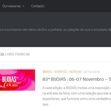
Ourivesarias
Contacto
uro e ourivesaria sem deixar de fora a joalheria, as cotações do ouro e simulador d
ED:
CHRIS FRANCINI
BRASIL
/
EVENTOS
/
NOTICIAS
28/10/2018
83ª BIJOIAS : 06-07 Novembro – 
A cada edição, a BIJOIAS instala uma exposição
na entrada da feira, com uma seleção apurada 
expositores, que funciona como uma verdadeira 
que...