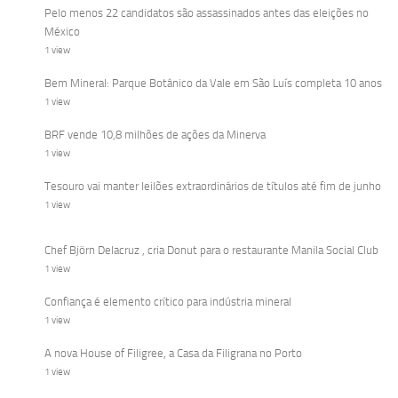
Pelo menos 22 candidatos são assassinados antes das eleições no
México
1 view
Bem Mineral: Parque Botânico da Vale em São Luís completa 10 anos
1 view
BRF vende 10,8 milhões de ações da Minerva
1 view
Tesouro vai manter leilões extraordinários de títulos até fim de junho
1 view
Chef Björn Delacruz , cria Donut para o restaurante Manila Social Club
1 view
Confiança é elemento crítico para indústria mineral
1 view
A nova House of Filigree, a Casa da Filigrana no Porto
1 view