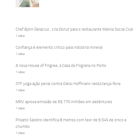
Chef Björn Delacruz , cria Donut para o restaurante Manila Social Club
1 view
Confiança é elemento crítico para indústria mineral
1 view
A nova House of Filigree, a Casa da Filigrana no Porto
1 view
STF julga ação penal contra Gleisi Hoffmann nesta terça-feira
1 view
MRV aprova emissão de R$ 770 milhões em debêntures
1 view
Projeto Salobro identifica 8 metros com teor de 6,54% de zinco e
chumbo
1 view