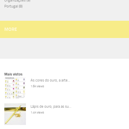
Organizações
(9)
Portugal
(8)
MORE
Mais vistos
As cores do ouro, a arte...
1.6k views
Lápis de ouro, para as su...
1.4k views