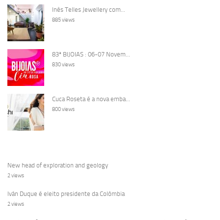
Inês Telles Jewellery com...
885 views
83ª BIJOIAS : 06-07 Novem...
830 views
Cuca Roseta é a nova emba...
800 views
New head of exploration and geology
2 views
Iván Duque é eleito presidente da Colômbia
2 views