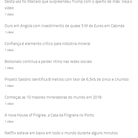
Desta vez foi Marcelo que surpreendeu Trump com o aperto de mão. Veja o
vídeo
1 view
Ouro em Angola com investimento de quase 5 M de Euros em Cabinda
1 view
Confiança é elemento crítico para indústria mineral
1 view
Bolsonaro continua a perder ritmo nas redes sociais
1 view
Projeto Salobro identifica 8 metros com teor de 6,54% de zinco e chumbo
1 view
Conheças as 10 maiores mineradoras do mundo em 2018
1 view
A nova House of Filigree, a Casa da Filigrana no Porto
1 view
Netflix esteve em baixo em todo o mundo durante alguns minutos