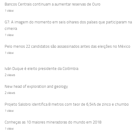
Bancos Centrais continuam a aumentar reservas de Ouro
1 view
G7: A imagem do momento em seis olhares dos países que participaram na
cimeira
1 view
Pelo menos 22 candidatos são assassinados antes das eleições no México
1 view
Iván Duque é eleito presidente da Colômbia
2 views
New head of exploration and geology
2 views
Projeto Salobro identifica 8 metros com teor de 6,54% de zinco e chumbo
1 view
Conheças as 10 maiores mineradoras do mundo em 2018
1 view