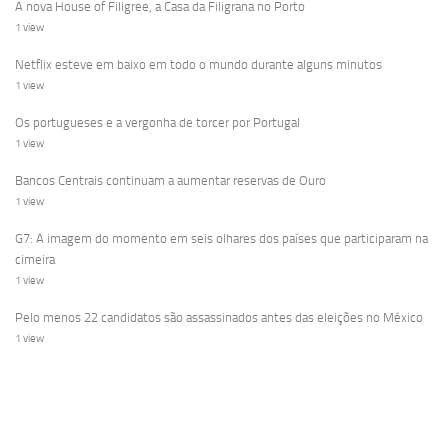
A nova House of Filigree, a Casa da Filigrana no Porto
1 view
Netflix esteve em baixo em todo o mundo durante alguns minutos
1 view
Os portugueses e a vergonha de torcer por Portugal
1 view
Bancos Centrais continuam a aumentar reservas de Ouro
1 view
G7: A imagem do momento em seis olhares dos países que participaram na
cimeira
1 view
Pelo menos 22 candidatos são assassinados antes das eleições no México
1 view