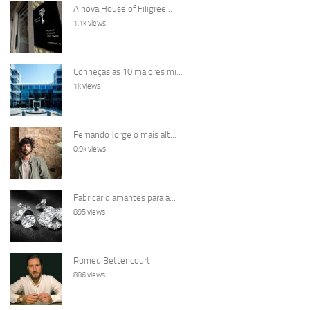
A nova House of Filigree...
1.1k views
Conheças as 10 maiores mi...
1k views
Fernando Jorge o mais alt...
0.9k views
Fabricar diamantes para a...
895 views
Romeu Bettencourt
886 views