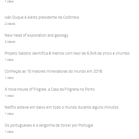
1 view
Iván Duque é eleito presidente da Colômbia
2 views
New head of exploration and geology
2 views
Projeto Salobro identifica 8 metros com teor de 6,54% de zinco e chumbo
1 view
Conheças as 10 maiores mineradoras do mundo em 2018
1 view
A nova House of Filigree, a Casa da Filigrana no Porto
1 view
Netflix esteve em baixo em todo o mundo durante alguns minutos
1 view
Os portugueses e a vergonha de torcer por Portugal
1 view