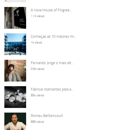
A nova House of Filigree...
1.1k views
Conheças as 10 maiores mi...
1k views
Fernando Jorge o mais alt...
0.9k views
Fabricar diamantes para a...
894 views
Romeu Bettencourt
886 views