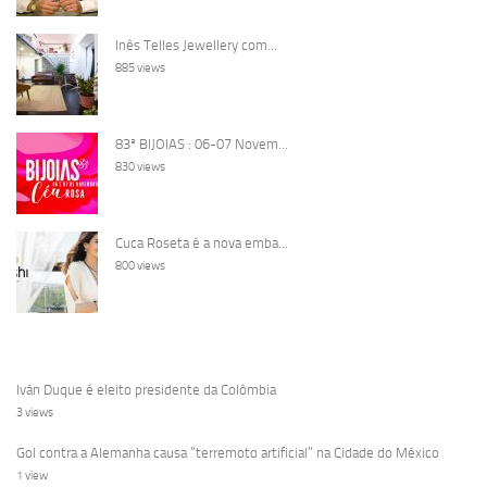
Inês Telles Jewellery com...
885 views
83ª BIJOIAS : 06-07 Novem...
830 views
Cuca Roseta é a nova emba...
800 views
Iván Duque é eleito presidente da Colômbia
3 views
Gol contra a Alemanha causa “terremoto artificial” na Cidade do México
1 view