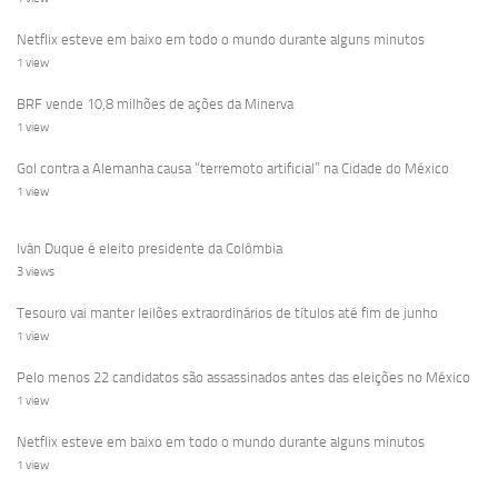
Netflix esteve em baixo em todo o mundo durante alguns minutos
1 view
BRF vende 10,8 milhões de ações da Minerva
1 view
Gol contra a Alemanha causa “terremoto artificial” na Cidade do México
1 view
Iván Duque é eleito presidente da Colômbia
3 views
Tesouro vai manter leilões extraordinários de títulos até fim de junho
1 view
Pelo menos 22 candidatos são assassinados antes das eleições no México
1 view
Netflix esteve em baixo em todo o mundo durante alguns minutos
1 view