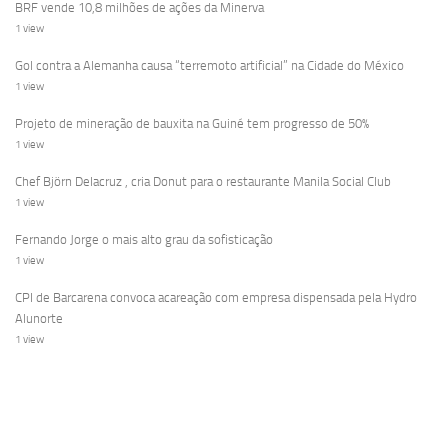
BRF vende 10,8 milhões de ações da Minerva
1 view
Gol contra a Alemanha causa “terremoto artificial” na Cidade do México
1 view
Projeto de mineração de bauxita na Guiné tem progresso de 50%
1 view
Chef Björn Delacruz , cria Donut para o restaurante Manila Social Club
1 view
Fernando Jorge o mais alto grau da sofisticação
1 view
CPI de Barcarena convoca acareação com empresa dispensada pela Hydro
Alunorte
1 view