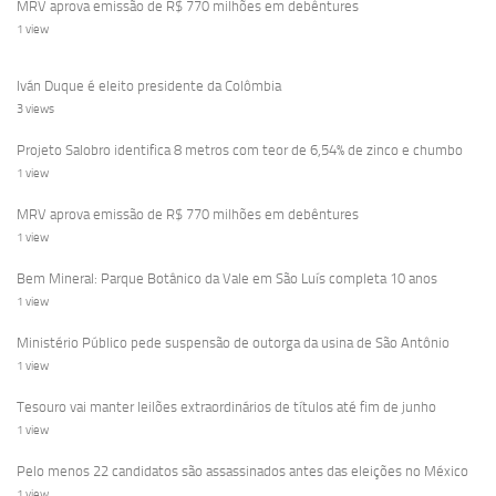
MRV aprova emissão de R$ 770 milhões em debêntures
1 view
Iván Duque é eleito presidente da Colômbia
3 views
Projeto Salobro identifica 8 metros com teor de 6,54% de zinco e chumbo
1 view
MRV aprova emissão de R$ 770 milhões em debêntures
1 view
Bem Mineral: Parque Botânico da Vale em São Luís completa 10 anos
1 view
Ministério Público pede suspensão de outorga da usina de São Antônio
1 view
Tesouro vai manter leilões extraordinários de títulos até fim de junho
1 view
Pelo menos 22 candidatos são assassinados antes das eleições no México
1 view