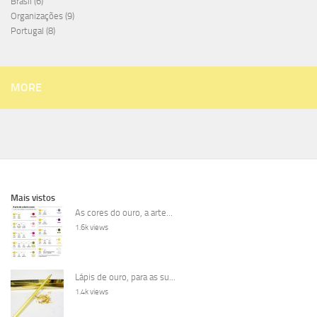
Brasil
(6)
Organizações
(9)
Portugal
(8)
MORE
Mais vistos
As cores do ouro, a arte...
1.6k views
Lápis de ouro, para as su...
1.4k views