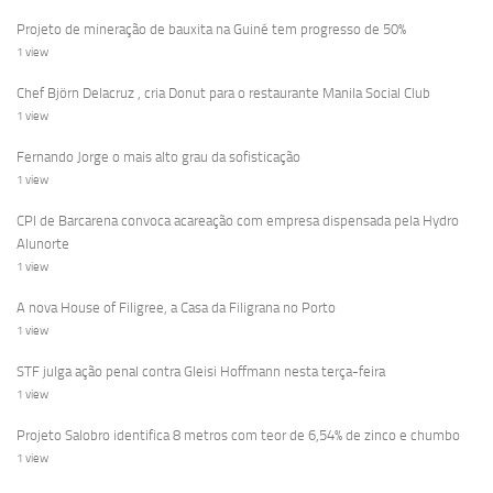
Projeto de mineração de bauxita na Guiné tem progresso de 50%
1 view
Chef Björn Delacruz , cria Donut para o restaurante Manila Social Club
1 view
Fernando Jorge o mais alto grau da sofisticação
1 view
CPI de Barcarena convoca acareação com empresa dispensada pela Hydro
Alunorte
1 view
A nova House of Filigree, a Casa da Filigrana no Porto
1 view
STF julga ação penal contra Gleisi Hoffmann nesta terça-feira
1 view
Projeto Salobro identifica 8 metros com teor de 6,54% de zinco e chumbo
1 view