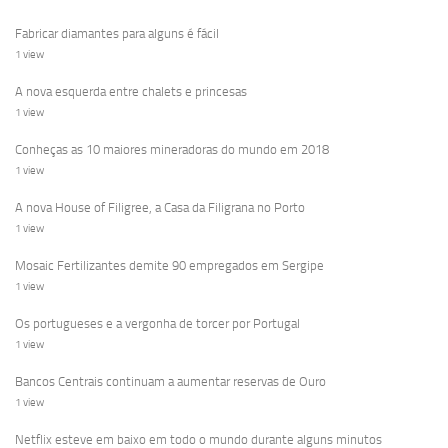
Fabricar diamantes para alguns é fácil
1 view
A nova esquerda entre chalets e princesas
1 view
Conheças as 10 maiores mineradoras do mundo em 2018
1 view
A nova House of Filigree, a Casa da Filigrana no Porto
1 view
Mosaic Fertilizantes demite 90 empregados em Sergipe
1 view
Os portugueses e a vergonha de torcer por Portugal
1 view
Bancos Centrais continuam a aumentar reservas de Ouro
1 view
Netflix esteve em baixo em todo o mundo durante alguns minutos