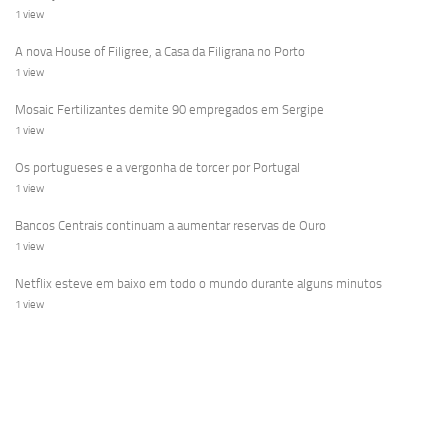
1 view
A nova House of Filigree, a Casa da Filigrana no Porto
1 view
Mosaic Fertilizantes demite 90 empregados em Sergipe
1 view
Os portugueses e a vergonha de torcer por Portugal
1 view
Bancos Centrais continuam a aumentar reservas de Ouro
1 view
Netflix esteve em baixo em todo o mundo durante alguns minutos
1 view