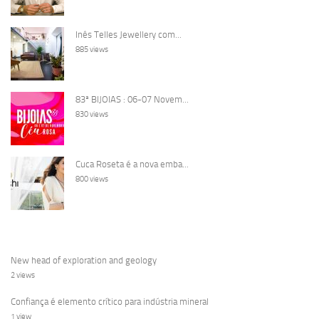
Inês Telles Jewellery com...
885 views
83ª BIJOIAS : 06-07 Novem...
830 views
Cuca Roseta é a nova emba...
800 views
New head of exploration and geology
2 views
Confiança é elemento crítico para indústria mineral
1 view