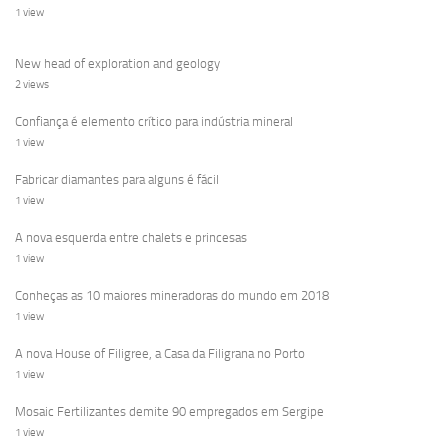
1 view
New head of exploration and geology
2 views
Confiança é elemento crítico para indústria mineral
1 view
Fabricar diamantes para alguns é fácil
1 view
A nova esquerda entre chalets e princesas
1 view
Conheças as 10 maiores mineradoras do mundo em 2018
1 view
A nova House of Filigree, a Casa da Filigrana no Porto
1 view
Mosaic Fertilizantes demite 90 empregados em Sergipe
1 view