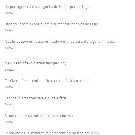
Os portugueses e a vergonha de torcer por Portugal
1 view
Bancos Centrais continuam a aumentar reservas de Ouro
1 view
Netflix esteve em baixo em todo o mundo durante alguns minutos
1 view
New head of exploration and geology
2 views
Confiança é elemento crítico para indústria mineral
1 view
Fabricar diamantes para alguns é fácil
1 view
A nova esquerda entre chalets e princesas
1 view
Conheças as 10 maiores mineradoras do mundo em 2018