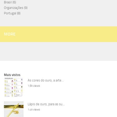
Brasil
(6)
Organizações
(9)
Portugal
(8)
MORE
Mais vistos
As cores do ouro, a arte...
1.6k views
Lápis de ouro, para as su...
1.4k views