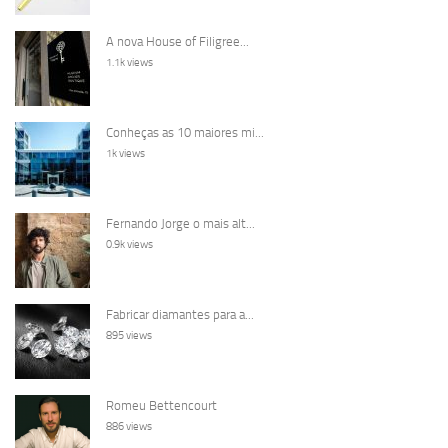
A nova House of Filigree...
1.1k views
Conheças as 10 maiores mi...
1k views
Fernando Jorge o mais alt...
0.9k views
Fabricar diamantes para a...
895 views
Romeu Bettencourt
886 views