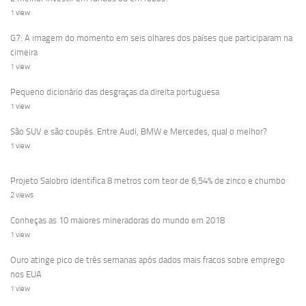
1 view
G7: A imagem do momento em seis olhares dos países que participaram na
cimeira
1 view
Pequeno dicionário das desgraças da direita portuguesa
1 view
São SUV e são coupés. Entre Audi, BMW e Mercedes, qual o melhor?
1 view
Projeto Salobro identifica 8 metros com teor de 6,54% de zinco e chumbo
2 views
Conheças as 10 maiores mineradoras do mundo em 2018
1 view
Ouro atinge pico de três semanas após dados mais fracos sobre emprego
nos EUA
1 view