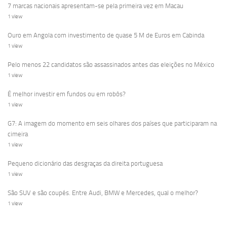
7 marcas nacionais apresentam-se pela primeira vez em Macau
1 view
Ouro em Angola com investimento de quase 5 M de Euros em Cabinda
1 view
Pelo menos 22 candidatos são assassinados antes das eleições no México
1 view
É melhor investir em fundos ou em robôs?
1 view
G7: A imagem do momento em seis olhares dos países que participaram na
cimeira
1 view
Pequeno dicionário das desgraças da direita portuguesa
1 view
São SUV e são coupés. Entre Audi, BMW e Mercedes, qual o melhor?
1 view