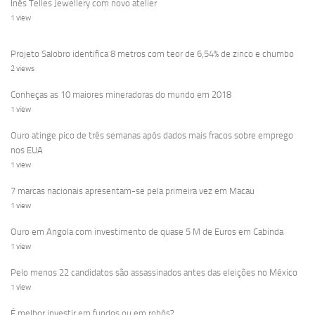
Inês Telles Jewellery com novo atelier
1 view
Projeto Salobro identifica 8 metros com teor de 6,54% de zinco e chumbo
2 views
Conheças as 10 maiores mineradoras do mundo em 2018
1 view
Ouro atinge pico de três semanas após dados mais fracos sobre emprego
nos EUA
1 view
7 marcas nacionais apresentam-se pela primeira vez em Macau
1 view
Ouro em Angola com investimento de quase 5 M de Euros em Cabinda
1 view
Pelo menos 22 candidatos são assassinados antes das eleições no México
1 view
É melhor investir em fundos ou em robôs?