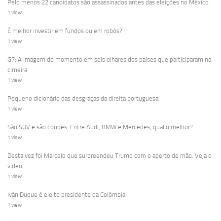
Pelo menos 22 candidatos são assassinados antes das eleições no México
1 view
É melhor investir em fundos ou em robôs?
1 view
G7: A imagem do momento em seis olhares dos países que participaram na
cimeira
1 view
Pequeno dicionário das desgraças da direita portuguesa
1 view
São SUV e são coupés. Entre Audi, BMW e Mercedes, qual o melhor?
1 view
Desta vez foi Marcelo que surpreendeu Trump com o aperto de mão. Veja o
vídeo
1 view
Iván Duque é eleito presidente da Colômbia
1 view