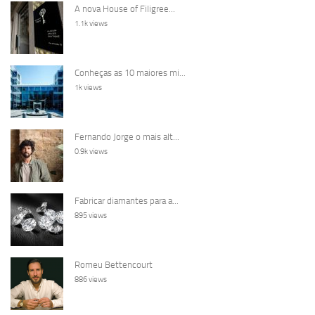
A nova House of Filigree...
1.1k views
Conheças as 10 maiores mi...
1k views
Fernando Jorge o mais alt...
0.9k views
Fabricar diamantes para a...
895 views
Romeu Bettencourt
886 views