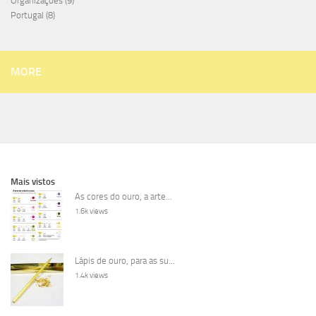
Organizações
(9)
Portugal
(8)
MORE
Mais vistos
As cores do ouro, a arte...
1.6k views
Lápis de ouro, para as su...
1.4k views