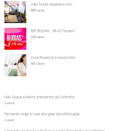
Inês Telles Jewellery com...
885 views
83ª BIJOIAS : 06-07 Novem...
830 views
Cuca Roseta é a nova emba...
800 views
Iván Duque é eleito presidente da Colômbia
3 views
Fernando Jorge o mais alto grau da sofisticação
2 views
Candidato da direita Iván Duque eleito Presidente da Colômbia