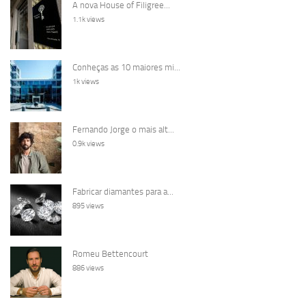
A nova House of Filigree...
1.1k views
Conheças as 10 maiores mi...
1k views
Fernando Jorge o mais alt...
0.9k views
Fabricar diamantes para a...
895 views
Romeu Bettencourt
886 views