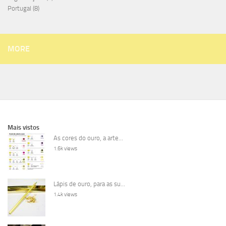
Portugal
(8)
MORE
Mais vistos
As cores do ouro, a arte...
1.6k views
Lápis de ouro, para as su...
1.4k views