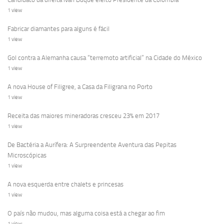
1 view
Fabricar diamantes para alguns é fácil
1 view
Gol contra a Alemanha causa “terremoto artificial” na Cidade do México
1 view
A nova House of Filigree, a Casa da Filigrana no Porto
1 view
Receita das maiores mineradoras cresceu 23% em 2017
1 view
De Bactéria a Aurífera: A Surpreendente Aventura das Pepitas
Microscópicas
1 view
A nova esquerda entre chalets e princesas
1 view
O país não mudou, mas alguma coisa está a chegar ao fim
1 view