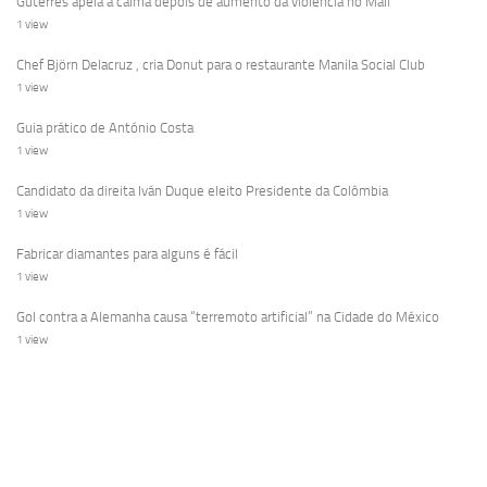
Guterres apela à calma depois de aumento da violência no Mali
1 view
Chef Björn Delacruz , cria Donut para o restaurante Manila Social Club
1 view
Guia prático de António Costa
1 view
Candidato da direita Iván Duque eleito Presidente da Colômbia
1 view
Fabricar diamantes para alguns é fácil
1 view
Gol contra a Alemanha causa “terremoto artificial” na Cidade do México
1 view