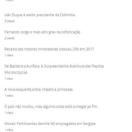
Iván Duque é eleito presidente da Colômbia
3 views
Fernando Jorge o mais alto grau da sofisticação
2 views
Receita das maiores mineradoras cresceu 23% em 2017
1 view
De Bactéria a Aurífera: A Surpreendente Aventura das Pepitas
Microscópicas
1 view
A nova esquerda entre chalets e princesas
1 view
O país não mudou, mas alguma coisa está a chegar ao fim
1 view
Mosaic Fertilizantes demite 90 empregados em Sergipe
1 view