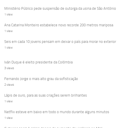
Ministério Público pede suspensão de outorga da usina de São Antônio
1 view
Ana Catarina Monteiro estabelece novo recorde 200 metros mariposa
1 view
Seis em cada 10 jovens pensam em deixar o país para morar no exterior
1 view
Iván Duque é eleito presidente da Colômbia
3 views
Fernando Jorge o mais alto grau da sofisticação
2 views
Lápis de ouro, para as suas criações serem brilhantes
1 view
Netflix esteve em baixo em todo o mundo durante alguns minutos
1 view