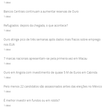
1 view
Bancos Centrais continuam a aumentar reservas de Ouro
1 view
Refugiados: depois da chegada, o que acontece?
1 view
Ouro atinge pico de três semanas após dados mais fracos sobre emprego
nos EUA
1 view
7 marcas nacionais apresentam-se pela primeira vez em Macau
1 view
Ouro em Angola com investimento de quase 5 M de Euros em Cabinda
1 view
Pelo menos 22 candidatos são assassinados antes das eleições no México
1 view
É melhor investir em fundos ou em robôs?
1 view