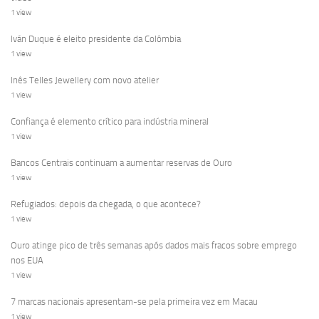
1 view
Iván Duque é eleito presidente da Colômbia
1 view
Inês Telles Jewellery com novo atelier
1 view
Confiança é elemento crítico para indústria mineral
1 view
Bancos Centrais continuam a aumentar reservas de Ouro
1 view
Refugiados: depois da chegada, o que acontece?
1 view
Ouro atinge pico de três semanas após dados mais fracos sobre emprego
nos EUA
1 view
7 marcas nacionais apresentam-se pela primeira vez em Macau
1 view