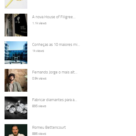
A nova House of Filigree...
1.1k views
Conheças as 10 maiores mi...
1k views
Fernando Jorge o mais alt...
0.9k views
Fabricar diamantes para a...
895 views
Romeu Bettencourt
886 views