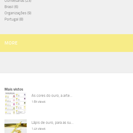
Ourivesarias
(23)
Brasil
(6)
Organizações
(9)
Portugal
(8)
MORE
Mais vistos
As cores do ouro, a arte...
1.6k views
Lápis de ouro, para as su...
1.4k views