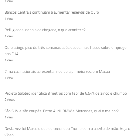
1 view
Bancos Centrais continuam a aumentar reservas de Ouro
1 view
Refugiados: depois da chegada, o que acontece?
1 view
Ouro atinge pico de três semanas após dados mais fracos sobre emprego
nos EUA
1 view
7 marcas nacionais apresentam-se pela primeira vez em Macau
1 view
Projeto Salobro identifica 8 metros com teor de 6,54% de zinco e chumbo
2 views
São SUV e são coupés. Entre Audi, BMW e Mercedes, qual o melhor?
1 view
Desta vez foi Marcelo que surpreendeu Trump com o aperto de mão. Veja o
vídeo