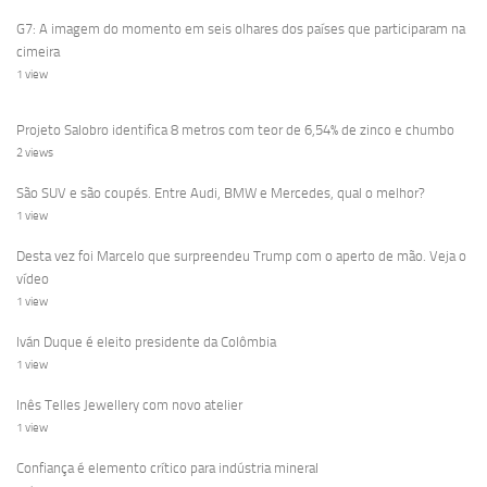
G7: A imagem do momento em seis olhares dos países que participaram na
cimeira
1 view
Projeto Salobro identifica 8 metros com teor de 6,54% de zinco e chumbo
2 views
São SUV e são coupés. Entre Audi, BMW e Mercedes, qual o melhor?
1 view
Desta vez foi Marcelo que surpreendeu Trump com o aperto de mão. Veja o
vídeo
1 view
Iván Duque é eleito presidente da Colômbia
1 view
Inês Telles Jewellery com novo atelier
1 view
Confiança é elemento crítico para indústria mineral