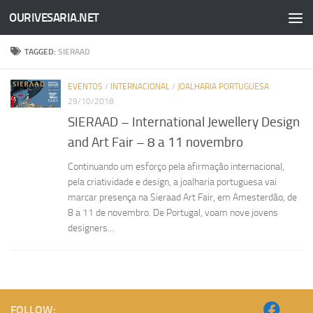
OURIVESARIA.NET
Skip to content
TAGGED:
SIERAAD
EVENTOS
/
INTERNACIONAL
/
JOALHARIA PORTUGUESA
29/10/2018
SIERAAD – International Jewellery Design
and Art Fair – 8 a 11 novembro
Continuando um esforço pela afirmação internacional,
pela criatividade e design, a joalharia portuguesa vai
marcar presença na Sieraad Art Fair, em Amesterdão, de
8 a 11 de novembro. De Portugal, voam nove jovens
designers...
FOLLOW: