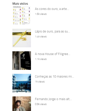
Mais vistos
As cores do ouro, a arte...
1.6k views
Lápis de ouro, para as su...
1.4k views
A nova House of Filigree...
1.1k views
Conheças as 10 maiores mi...
1k views
Fernando Jorge o mais alt...
0.9k views