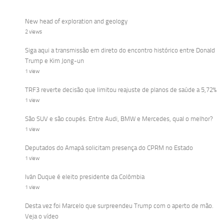
New head of exploration and geology
2 views
Siga aqui a transmissão em direto do encontro histórico entre Donald
Trump e Kim Jong-un
1 view
TRF3 reverte decisão que limitou reajuste de planos de saúde a 5,72%
1 view
São SUV e são coupés. Entre Audi, BMW e Mercedes, qual o melhor?
1 view
Deputados do Amapá solicitam presença do CPRM no Estado
1 view
Iván Duque é eleito presidente da Colômbia
1 view
Desta vez foi Marcelo que surpreendeu Trump com o aperto de mão.
Veja o vídeo