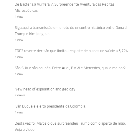
De Bactéria a Aurífera: A Surpreendente Aventura das Pepitas
Microscópicas
1 view
Siga aqui a transmissão em direto do encontro histórico entre Donald
Trump e Kim Jong-un
1 view
TRF3 reverte decisão que limitou reajuste de planos de saúde a 5,72%
1 view
São SUV e são coupés. Entre Audi, BMW e Mercedes, qual o melhor?
1 view
New head of exploration and geology
2 views
Iván Duque é eleito presidente da Colômbia
1 view
Desta vez foi Marcelo que surpreendeu Trump com o aperto de mão.
Veja o vídeo