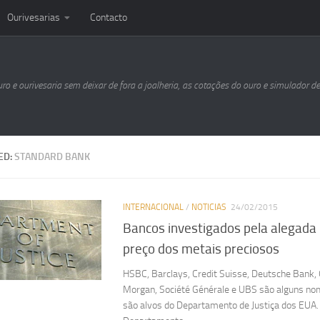
Ourivesarias
Contacto
uro e ourivesaria sem deixar de fora a joalheria, as cotações do ouro e simulador d
ED:
STANDARD BANK
INTERNACIONAL
/
NOTICIAS
24/02/2015
Bancos investigados pela alegada
preço dos metais preciosos
HSBC, Barclays, Credit Suisse, Deutsche Bank,
Morgan, Société Générale e UBS são alguns n
são alvos do Departamento de Justiça dos EUA. 