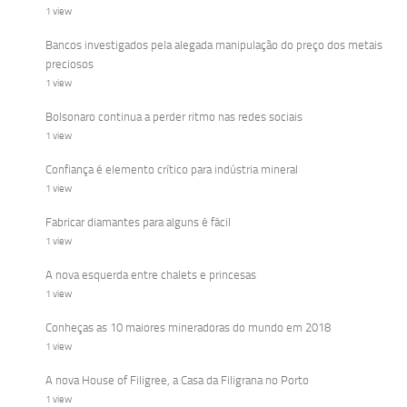
1 view
Bancos investigados pela alegada manipulação do preço dos metais
preciosos
1 view
Bolsonaro continua a perder ritmo nas redes sociais
1 view
Confiança é elemento crítico para indústria mineral
1 view
Fabricar diamantes para alguns é fácil
1 view
A nova esquerda entre chalets e princesas
1 view
Conheças as 10 maiores mineradoras do mundo em 2018
1 view
A nova House of Filigree, a Casa da Filigrana no Porto
1 view