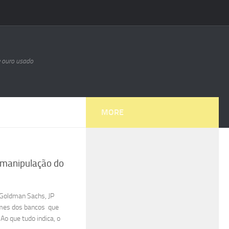
e ouro usado
MORE
 manipulação do
 Goldman Sachs, JP
omes dos bancos que
Ao que tudo indica, o