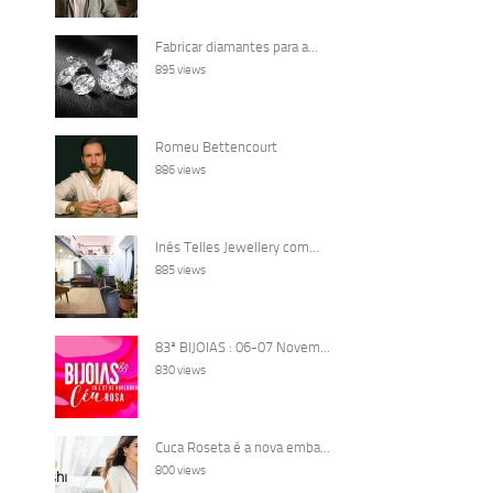
Fabricar diamantes para a...
895 views
Romeu Bettencourt
886 views
Inês Telles Jewellery com...
885 views
83ª BIJOIAS : 06-07 Novem...
830 views
Cuca Roseta é a nova emba...
800 views