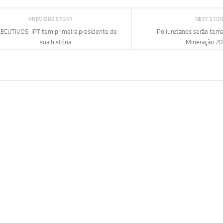
PREVIOUS STORY
NEXT STO
ECUTIVOS: IPT tem primeira presidente de
Poliuretanos serão tema
sua história
Mineração 2