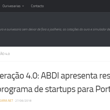
Ourivesarias
Contacto
uro e ourivesaria sem deixar de fora a joalheria, as cotações do ouro e simulador d
ÃO 4.0
eração 4.0: ABDI apresenta re
programa de startups para Por
SARIA.NET
·
27/06/2018