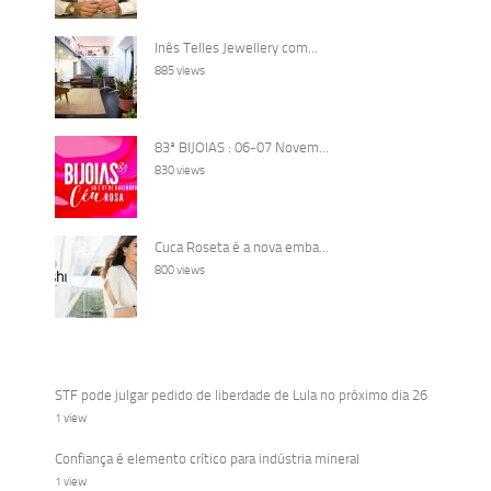
Inês Telles Jewellery com...
885 views
83ª BIJOIAS : 06-07 Novem...
830 views
Cuca Roseta é a nova emba...
800 views
STF pode julgar pedido de liberdade de Lula no próximo dia 26
1 view
Confiança é elemento crítico para indústria mineral
1 view