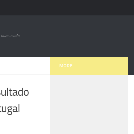
e ouro usado
MORE
sultado
tugal