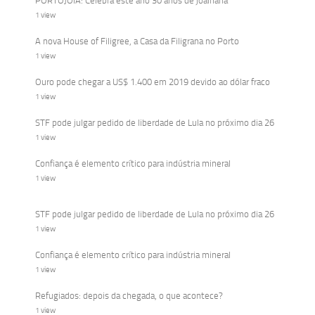
PORTOJOIA: Celebra este ano 30 anos de joalharia
1 view
A nova House of Filigree, a Casa da Filigrana no Porto
1 view
Ouro pode chegar a US$ 1.400 em 2019 devido ao dólar fraco
1 view
STF pode julgar pedido de liberdade de Lula no próximo dia 26
1 view
Confiança é elemento crítico para indústria mineral
1 view
STF pode julgar pedido de liberdade de Lula no próximo dia 26
1 view
Confiança é elemento crítico para indústria mineral
1 view
Refugiados: depois da chegada, o que acontece?
1 view