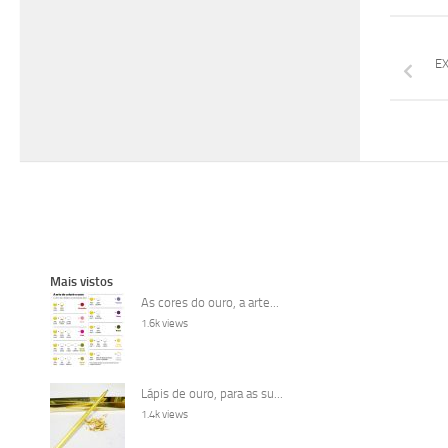
EX
Mais vistos
As cores do ouro, a arte...
1.6k views
Lápis de ouro, para as su...
1.4k views