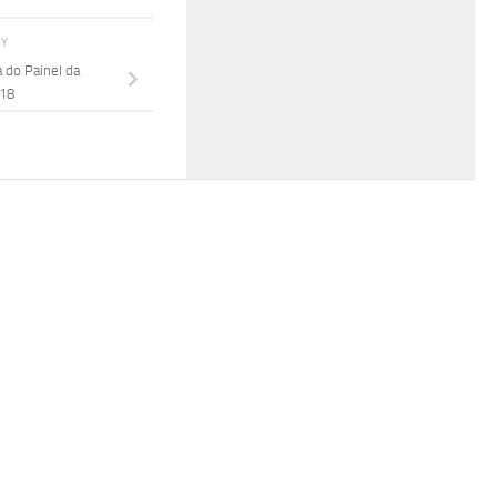
RY
 do Painel da
018