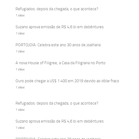
Refugiados: depois da chegada, o que acontece?
1 view
Suzano aprova emissão de R$ 4,6 bi em debêntures
1 view
PORTOJOIA: Celebra este ano 30 anos de joalharia
1 view
A nova House of Filigree, a Casa da Filigrana no Porto
1 view
Ouro pode chegar a US$ 1.400 em 2019 devido ao dólar fraco
1 view
Refugiados: depois da chegada, o que acontece?
1 view
Suzano aprova emissão de R$ 4,6 bi em debêntures
1 view