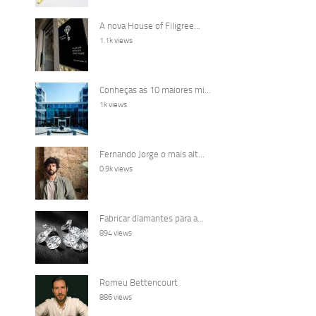
A nova House of Filigree...
1.1k views
Conheças as 10 maiores mi...
1k views
Fernando Jorge o mais alt...
0.9k views
Fabricar diamantes para a...
894 views
Romeu Bettencourt
886 views