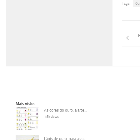
Tags:
Ou
Mais vistos
As cores do ouro, a arte...
1.6k views
Lápis de ouro, para as su...