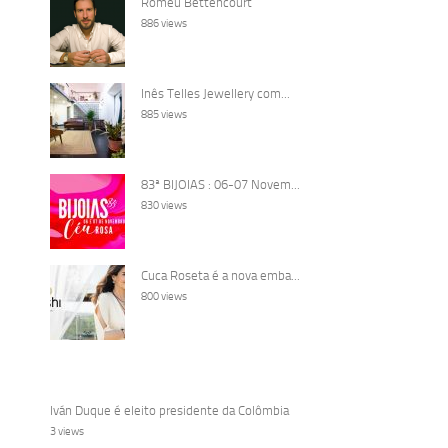
Romeu Bettencourt
886 views
Inês Telles Jewellery com...
885 views
83ª BIJOIAS : 06-07 Novem...
830 views
Cuca Roseta é a nova emba...
800 views
Iván Duque é eleito presidente da Colômbia
3 views