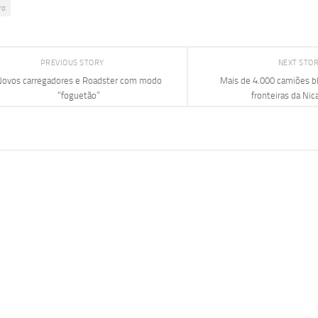
ro
PREVIOUS STORY
NEXT STO
Novos carregadores e Roadster com modo
Mais de 4.000 camiões b
“foguetão”
fronteiras da Nic