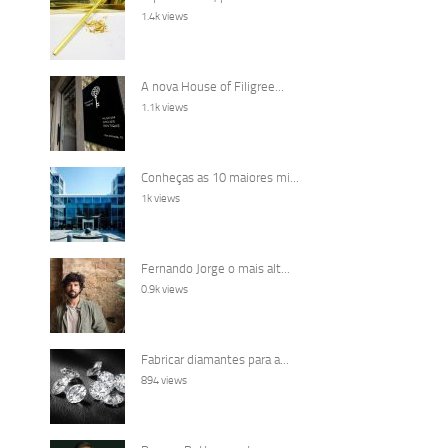
1.4k views
A nova House of Filigree...
1.1k views
Conheças as 10 maiores mi...
1k views
Fernando Jorge o mais alt...
0.9k views
Fabricar diamantes para a...
894 views