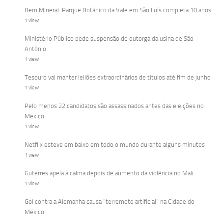
Bem Mineral: Parque Botânico da Vale em São Luís completa 10 anos
1 view
Ministério Público pede suspensão de outorga da usina de São
Antônio
1 view
Tesouro vai manter leilões extraordinários de títulos até fim de junho
1 view
Pelo menos 22 candidatos são assassinados antes das eleições no
México
1 view
Netflix esteve em baixo em todo o mundo durante alguns minutos
1 view
Guterres apela à calma depois de aumento da violência no Mali
1 view
Gol contra a Alemanha causa “terremoto artificial” na Cidade do
México