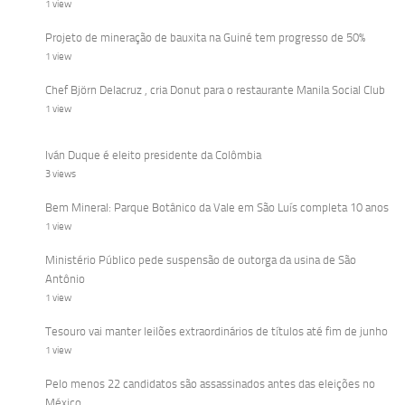
1 view
Projeto de mineração de bauxita na Guiné tem progresso de 50%
1 view
Chef Björn Delacruz , cria Donut para o restaurante Manila Social Club
1 view
Iván Duque é eleito presidente da Colômbia
3 views
Bem Mineral: Parque Botânico da Vale em São Luís completa 10 anos
1 view
Ministério Público pede suspensão de outorga da usina de São
Antônio
1 view
Tesouro vai manter leilões extraordinários de títulos até fim de junho
1 view
Pelo menos 22 candidatos são assassinados antes das eleições no
México