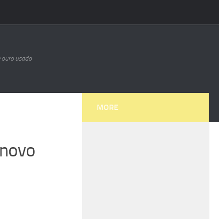
e ouro usado
MORE
 novo