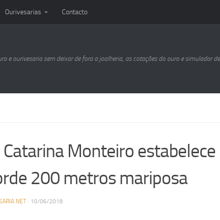
Ourivesarias
Contacto
uro e ourivesaria sem deixar de fora a joalheria, as cotações do ouro e simulador d
 Catarina Monteiro estabelece
orde 200 metros mariposa
SARIA.NET
·
10/06/2018