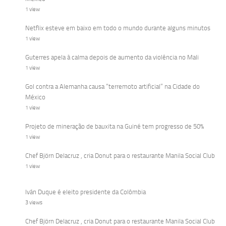
1 view
Netflix esteve em baixo em todo o mundo durante alguns minutos
1 view
Guterres apela à calma depois de aumento da violência no Mali
1 view
Gol contra a Alemanha causa “terremoto artificial” na Cidade do
México
1 view
Projeto de mineração de bauxita na Guiné tem progresso de 50%
1 view
Chef Björn Delacruz , cria Donut para o restaurante Manila Social Club
1 view
Iván Duque é eleito presidente da Colômbia
3 views
Chef Björn Delacruz , cria Donut para o restaurante Manila Social Club