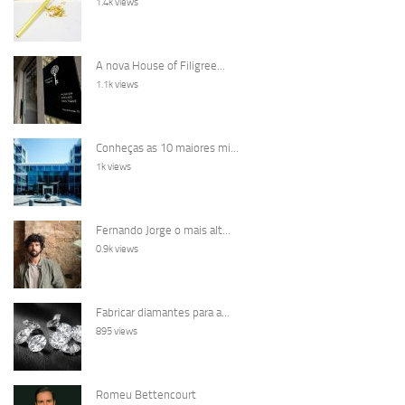
1.4k views
A nova House of Filigree...
1.1k views
Conheças as 10 maiores mi...
1k views
Fernando Jorge o mais alt...
0.9k views
Fabricar diamantes para a...
895 views
Romeu Bettencourt