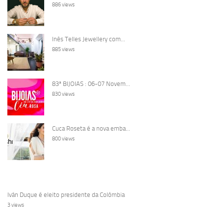
886 views
Inês Telles Jewellery com...
885 views
83ª BIJOIAS : 06-07 Novem...
830 views
Cuca Roseta é a nova emba...
800 views
Iván Duque é eleito presidente da Colômbia
3 views