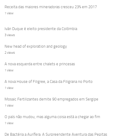
Receita das maiores mineradoras cresceu 23% em 2017
1 view
Iván Duque é eleito presidente da Colômbia
3 views
New head of exploration and geology
2 views
A nova esquerda entre chalets e princesas
1 view
A nova House of Filigree, a Casa da Filigrana no Porto
1 view
Mosaic Fertilizantes demite 90 empregados em Sergipe
1 view
O país não mudou, mas alguma coisa está a chegar ao fim
1 view
De Bactéria a Aurífera: A Surpreendente Aventura das Pepitas