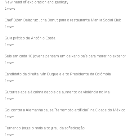
New head of exploration and geology
2 views
Chef Björn Delacruz , cria Donut para o restaurante Manila Social Club
1 view
Guia prático de António Costa
1 view
Seis em cada 10 jovens pensam em deixar o país para morar no exterior
1 view
Candidato da direita Iván Duque eleito Presidente da Colômbia
1 view
Guterres apela à calma depois de aumento da violência no Mali
1 view
Gol contra a Alemanha causa “terremoto artificial” na Cidade do México
1 view
Fernando Jorge o mais alto grau da sofisticação
1 view