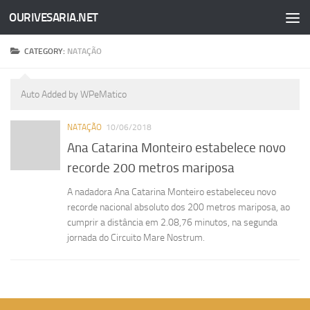
OURIVESARIA.NET
Skip to content
CATEGORY:
NATAÇÃO
Auto Added by WPeMatico
NATAÇÃO
10/06/2018
Ana Catarina Monteiro estabelece novo
recorde 200 metros mariposa
A nadadora Ana Catarina Monteiro estabeleceu novo
recorde nacional absoluto dos 200 metros mariposa, ao
cumprir a distância em 2.08,76 minutos, na segunda
jornada do Circuito Mare Nostrum.