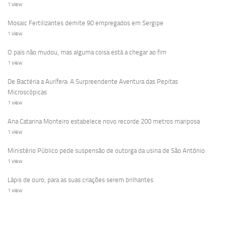
1 view
Mosaic Fertilizantes demite 90 empregados em Sergipe
1 view
O país não mudou, mas alguma coisa está a chegar ao fim
1 view
De Bactéria a Aurífera: A Surpreendente Aventura das Pepitas
Microscópicas
1 view
Ana Catarina Monteiro estabelece novo recorde 200 metros mariposa
1 view
Ministério Público pede suspensão de outorga da usina de São Antônio
1 view
Lápis de ouro, para as suas criações serem brilhantes
1 view