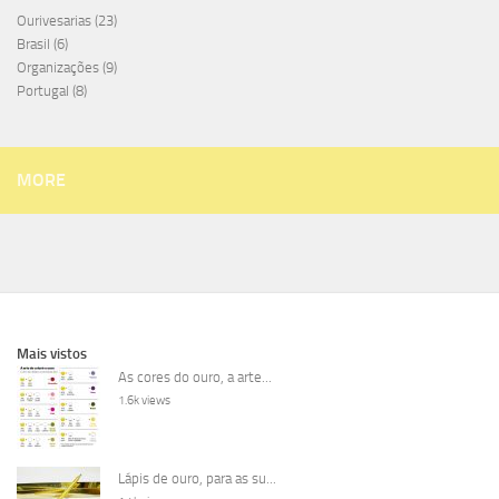
Ourivesarias
(23)
Brasil
(6)
Organizações
(9)
Portugal
(8)
MORE
Mais vistos
As cores do ouro, a arte...
1.6k views
Lápis de ouro, para as su...