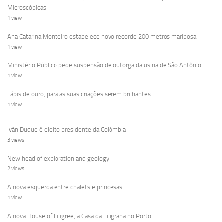
Microscópicas
1 view
Ana Catarina Monteiro estabelece novo recorde 200 metros mariposa
1 view
Ministério Público pede suspensão de outorga da usina de São Antônio
1 view
Lápis de ouro, para as suas criações serem brilhantes
1 view
Iván Duque é eleito presidente da Colômbia
3 views
New head of exploration and geology
2 views
A nova esquerda entre chalets e princesas
1 view
A nova House of Filigree, a Casa da Filigrana no Porto