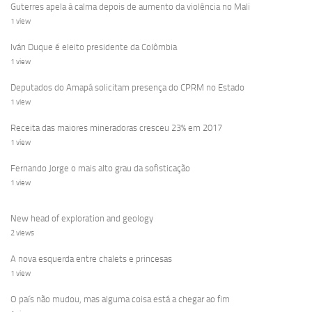
Guterres apela à calma depois de aumento da violência no Mali
1 view
Iván Duque é eleito presidente da Colômbia
1 view
Deputados do Amapá solicitam presença do CPRM no Estado
1 view
Receita das maiores mineradoras cresceu 23% em 2017
1 view
Fernando Jorge o mais alto grau da sofisticação
1 view
New head of exploration and geology
2 views
A nova esquerda entre chalets e princesas
1 view
O país não mudou, mas alguma coisa está a chegar ao fim