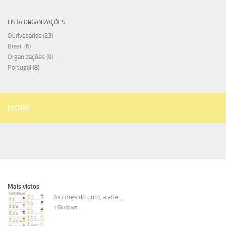
LISTA ORGANIZAÇÕES
Ourivesarias
(23)
Brasil
(6)
Organizações
(9)
Portugal
(8)
MORE
Mais vistos
As cores do ouro, a arte...
1.6k views