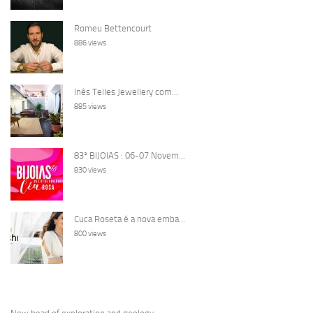
Romeu Bettencourt
886 views
Inês Telles Jewellery com...
885 views
83ª BIJOIAS : 06-07 Novem...
830 views
Cuca Roseta é a nova emba...
800 views