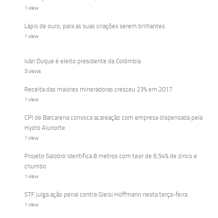
1 view
Lápis de ouro, para as suas criações serem brilhantes
1 view
Iván Duque é eleito presidente da Colômbia
3 views
Receita das maiores mineradoras cresceu 23% em 2017
1 view
CPI de Barcarena convoca acareação com empresa dispensada pela
Hydro Alunorte
1 view
Projeto Salobro identifica 8 metros com teor de 6,54% de zinco e
chumbo
1 view
STF julga ação penal contra Gleisi Hoffmann nesta terça-feira
1 view