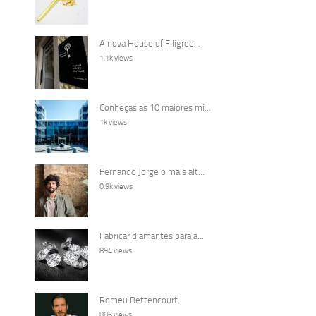
A nova House of Filigree...
1.1k views
Conheças as 10 maiores mi...
1k views
Fernando Jorge o mais alt...
0.9k views
Fabricar diamantes para a...
894 views
Romeu Bettencourt
886 views