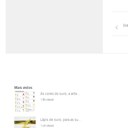
Gr
Mais vistos
As cores do ouro, a arte...
1.6k views
Lápis de ouro, para as su...
1.4k views