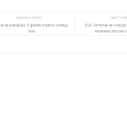
PREVIOUS STORY
NEXT STO
eve às avaliações. O grande impacto começa
EUA: Centenas de crianças
hoje
separadas dos pais 