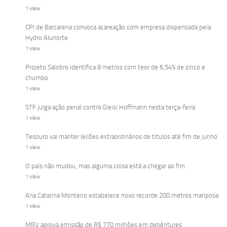
1 view
CPI de Barcarena convoca acareação com empresa dispensada pela
Hydro Alunorte
1 view
Projeto Salobro identifica 8 metros com teor de 6,54% de zinco e
chumbo
1 view
STF julga ação penal contra Gleisi Hoffmann nesta terça-feira
1 view
Tesouro vai manter leilões extraordinários de títulos até fim de junho
1 view
O país não mudou, mas alguma coisa está a chegar ao fim
1 view
Ana Catarina Monteiro estabelece novo recorde 200 metros mariposa
1 view
MRV aprova emissão de R$ 770 milhões em debêntures