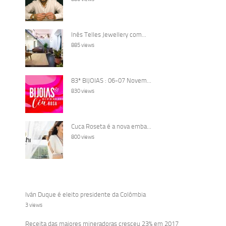
Inês Telles Jewellery com...
885 views
83ª BIJOIAS : 06-07 Novem...
830 views
Cuca Roseta é a nova emba...
800 views
Iván Duque é eleito presidente da Colômbia
3 views
Receita das maiores mineradoras cresceu 23% em 2017