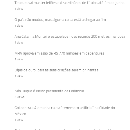
Tesouro vai manter leilões extraordinários de títulos até fim de junho
1 view
O país não mudou, mas alguma coisa está a chegar ao fim
1 view
Ana Catarina Monteiro estabelece novo recorde 200 metros mariposa
1 view
MRV aprova emissão de R$ 770 milhões em debêntures
1 view
Lápis de ouro, para as suas criações serem brilhantes
1 view
Iván Duque é eleito presidente da Colômbia
3 views
Gol contra a Alemanha causa “terremoto artificial” na Cidade do
México
1 view