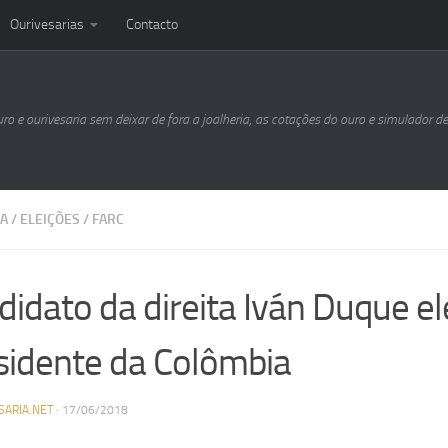
Ourivesarias
Contacto
uro e ourivesaria sem deixar de fora a joalheria, as cotações do ouro e simulador d
A
/
ELEIÇÕES
/
FARC
didato da direita Iván Duque el
sidente da Colômbia
SARIA.NET
·
17/06/2018