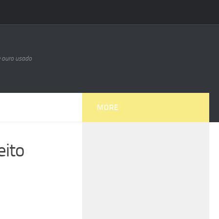
e ouro usado
MORE
eito