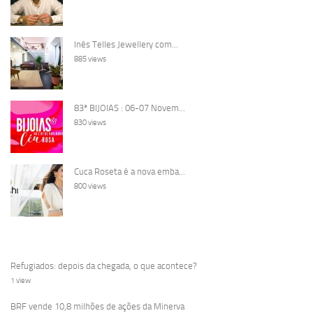
Inês Telles Jewellery com...
885 views
83ª BIJOIAS : 06-07 Novem...
830 views
Cuca Roseta é a nova emba...
800 views
Refugiados: depois da chegada, o que acontece?
1 view
BRF vende 10,8 milhões de ações da Minerva