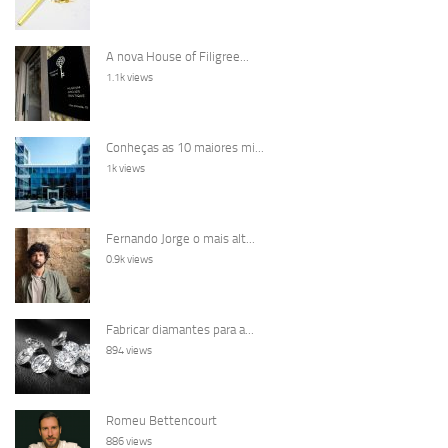
A nova House of Filigree...
1.1k views
Conheças as 10 maiores mi...
1k views
Fernando Jorge o mais alt...
0.9k views
Fabricar diamantes para a...
894 views
Romeu Bettencourt
886 views