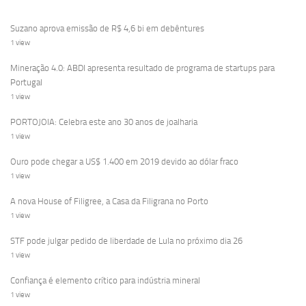
Suzano aprova emissão de R$ 4,6 bi em debêntures
1 view
Mineração 4.0: ABDI apresenta resultado de programa de startups para
Portugal
1 view
PORTOJOIA: Celebra este ano 30 anos de joalharia
1 view
Ouro pode chegar a US$ 1.400 em 2019 devido ao dólar fraco
1 view
A nova House of Filigree, a Casa da Filigrana no Porto
1 view
STF pode julgar pedido de liberdade de Lula no próximo dia 26
1 view
Confiança é elemento crítico para indústria mineral
1 view