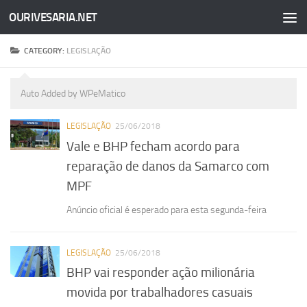
OURIVESARIA.NET
Skip to content
CATEGORY:
LEGISLAÇÃO
Auto Added by WPeMatico
LEGISLAÇÃO
25/06/2018
Vale e BHP fecham acordo para
reparação de danos da Samarco com
MPF
Anúncio oficial é esperado para esta segunda-feira
LEGISLAÇÃO
25/06/2018
BHP vai responder ação milionária
movida por trabalhadores casuais