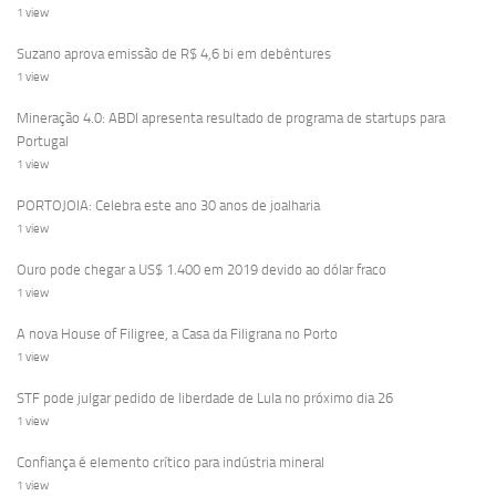
1 view
Suzano aprova emissão de R$ 4,6 bi em debêntures
1 view
Mineração 4.0: ABDI apresenta resultado de programa de startups para
Portugal
1 view
PORTOJOIA: Celebra este ano 30 anos de joalharia
1 view
Ouro pode chegar a US$ 1.400 em 2019 devido ao dólar fraco
1 view
A nova House of Filigree, a Casa da Filigrana no Porto
1 view
STF pode julgar pedido de liberdade de Lula no próximo dia 26
1 view
Confiança é elemento crítico para indústria mineral
1 view