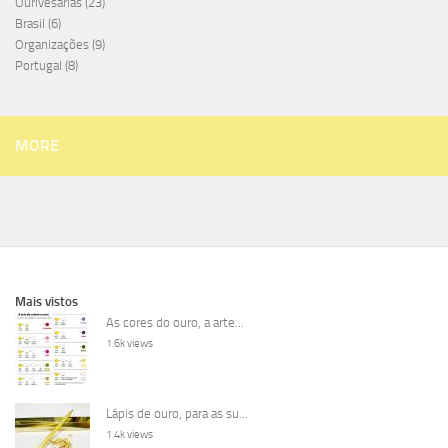
Ourivesarias
(23)
Brasil
(6)
Organizações
(9)
Portugal
(8)
MORE
Mais vistos
As cores do ouro, a arte...
1.6k views
Lápis de ouro, para as su...
1.4k views