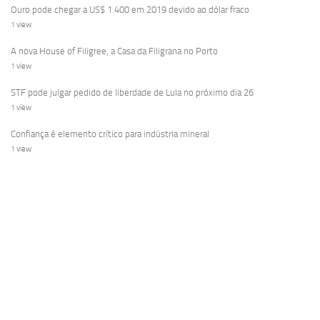
Ouro pode chegar a US$ 1.400 em 2019 devido ao dólar fraco
1 view
A nova House of Filigree, a Casa da Filigrana no Porto
1 view
STF pode julgar pedido de liberdade de Lula no próximo dia 26
1 view
Confiança é elemento crítico para indústria mineral
1 view