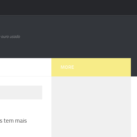
e ouro usado
MORE
os tem mais