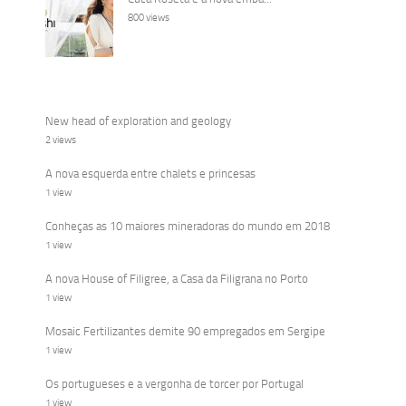
800 views
New head of exploration and geology
2 views
A nova esquerda entre chalets e princesas
1 view
Conheças as 10 maiores mineradoras do mundo em 2018
1 view
A nova House of Filigree, a Casa da Filigrana no Porto
1 view
Mosaic Fertilizantes demite 90 empregados em Sergipe
1 view
Os portugueses e a vergonha de torcer por Portugal
1 view