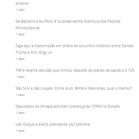
exterior
1 view
De Bactéria a Aurífera: A Surpreendente Aventura das Pepitas
Microscópicas
1 view
Siga aqui a transmissão em direto do encontro histórico entre Donald
Trump e Kim Jong-un
1 view
TRF3 reverte decisão que limitou reajuste de planos de saúde a 5,72%
1 view
São SUV e são coupés. Entre Audi, BMW e Mercedes, qual o melhor?
1 view
Deputados do Amapá solicitam presença do CPRM no Estado
1 view
Iván Duque é eleito presidente da Colômbia
1 view