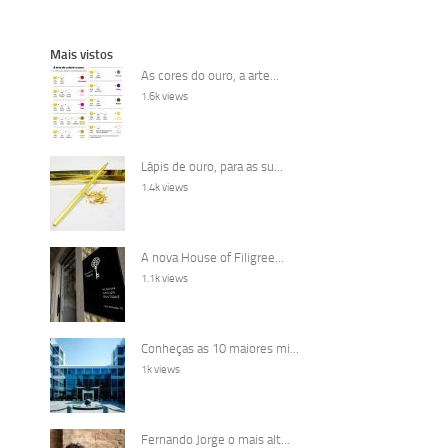
Mais vistos
As cores do ouro, a arte...
1.6k views
Lápis de ouro, para as su...
1.4k views
A nova House of Filigree...
1.1k views
Conheças as 10 maiores mi...
1k views
Fernando Jorge o mais alt...