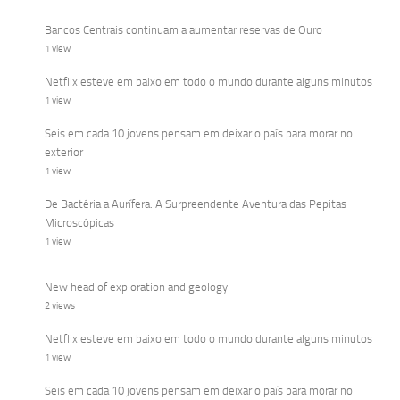
Bancos Centrais continuam a aumentar reservas de Ouro
1 view
Netflix esteve em baixo em todo o mundo durante alguns minutos
1 view
Seis em cada 10 jovens pensam em deixar o país para morar no
exterior
1 view
De Bactéria a Aurífera: A Surpreendente Aventura das Pepitas
Microscópicas
1 view
New head of exploration and geology
2 views
Netflix esteve em baixo em todo o mundo durante alguns minutos
1 view
Seis em cada 10 jovens pensam em deixar o país para morar no