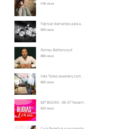
0.9k views
Fabricar diamantes para a...
895 views
Romeu Bettencourt
886 views
Inês Telles Jewellery com...
885 views
83ª BIJOIAS : 06-07 Novem...
830 views
Cuca Roseta é a nova emba...