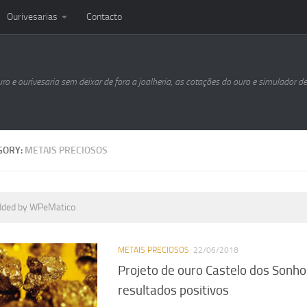
Ourivesarias
Contacto
uro e ourivesaria sem deixar de fora a joalheria, as cotações do ouro e simulador d
GORY:
METAIS PRECIOSOS
dded by WPeMatico
METAIS PRECIOSOS
22/06/2018
Projeto de ouro Castelo dos Sonh
resultados positivos