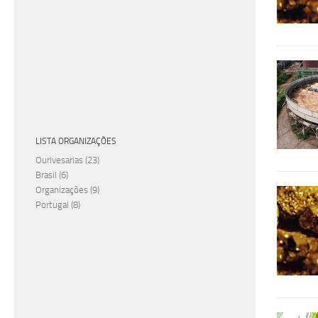
LISTA ORGANIZAÇÕES
Ourivesarias
(23)
Brasil
(6)
Organizações
(9)
Portugal
(8)