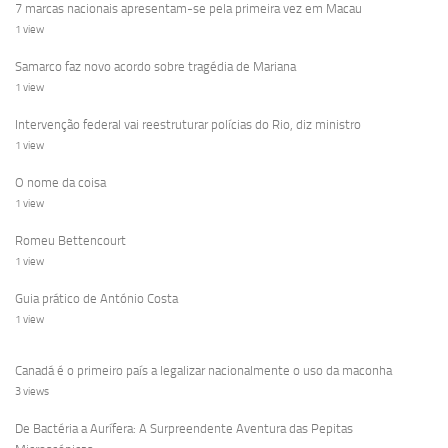
7 marcas nacionais apresentam-se pela primeira vez em Macau
1 view
Samarco faz novo acordo sobre tragédia de Mariana
1 view
Intervenção federal vai reestruturar polícias do Rio, diz ministro
1 view
O nome da coisa
1 view
Romeu Bettencourt
1 view
Guia prático de António Costa
1 view
Canadá é o primeiro país a legalizar nacionalmente o uso da maconha
3 views
De Bactéria a Aurífera: A Surpreendente Aventura das Pepitas