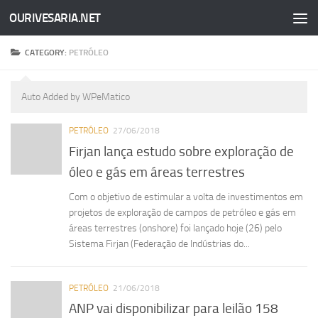
OURIVESARIA.NET
Skip to content
CATEGORY:
PETRÓLEO
Auto Added by WPeMatico
PETRÓLEO
27/06/2018
Firjan lança estudo sobre exploração de
óleo e gás em áreas terrestres
Com o objetivo de estimular a volta de investimentos em
projetos de exploração de campos de petróleo e gás em
áreas terrestres (onshore) foi lançado hoje (26) pelo
Sistema Firjan (Federação de Indústrias do...
PETRÓLEO
21/06/2018
ANP vai disponibilizar para leilão 158