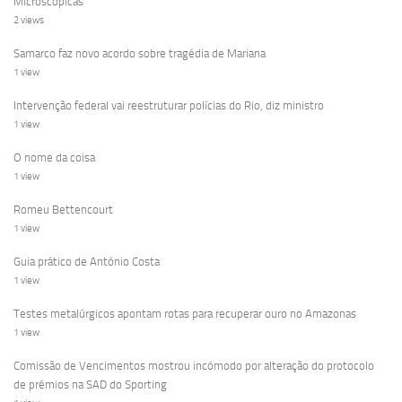
Microscópicas
2 views
Samarco faz novo acordo sobre tragédia de Mariana
1 view
Intervenção federal vai reestruturar polícias do Rio, diz ministro
1 view
O nome da coisa
1 view
Romeu Bettencourt
1 view
Guia prático de António Costa
1 view
Testes metalúrgicos apontam rotas para recuperar ouro no Amazonas
1 view
Comissão de Vencimentos mostrou incómodo por alteração do protocolo
de prémios na SAD do Sporting