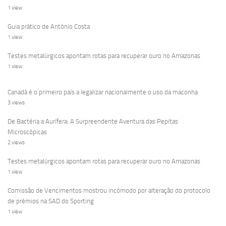
1 view
Guia prático de António Costa
1 view
Testes metalúrgicos apontam rotas para recuperar ouro no Amazonas
1 view
Canadá é o primeiro país a legalizar nacionalmente o uso da maconha
3 views
De Bactéria a Aurífera: A Surpreendente Aventura das Pepitas
Microscópicas
2 views
Testes metalúrgicos apontam rotas para recuperar ouro no Amazonas
1 view
Comissão de Vencimentos mostrou incómodo por alteração do protocolo
de prémios na SAD do Sporting
1 view