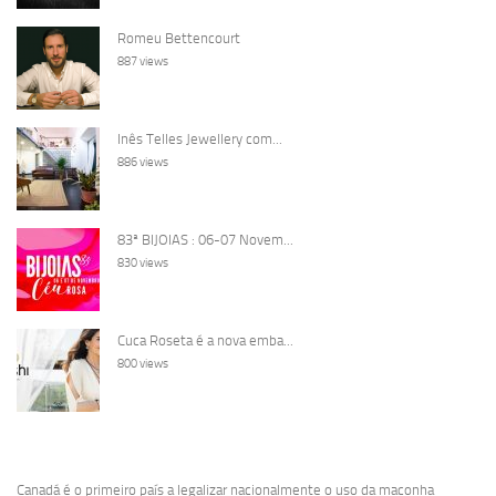
Romeu Bettencourt
887 views
Inês Telles Jewellery com...
886 views
83ª BIJOIAS : 06-07 Novem...
830 views
Cuca Roseta é a nova emba...
800 views
Canadá é o primeiro país a legalizar nacionalmente o uso da maconha