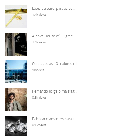
Lápis de ouro, para as su...
1.4k views
A nova House of Filigree...
1.1k views
Conheças as 10 maiores mi...
1k views
Fernando Jorge o mais alt...
0.9k views
Fabricar diamantes para a...
895 views