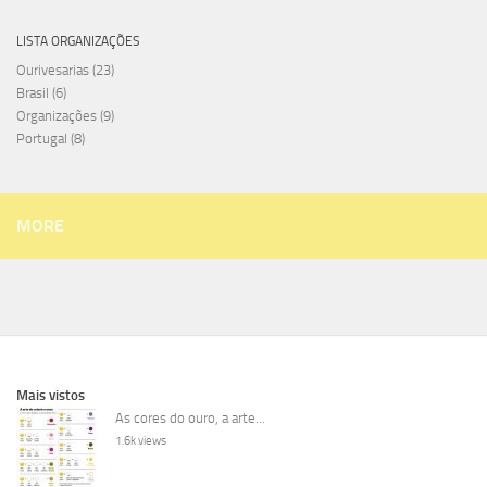
LISTA ORGANIZAÇÕES
Ourivesarias
(23)
Brasil
(6)
Organizações
(9)
Portugal
(8)
MORE
Mais vistos
As cores do ouro, a arte...
1.6k views