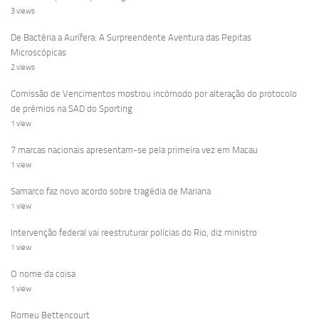
3 views
De Bactéria a Aurífera: A Surpreendente Aventura das Pepitas
Microscópicas
2 views
Comissão de Vencimentos mostrou incómodo por alteração do protocolo
de prémios na SAD do Sporting
1 view
7 marcas nacionais apresentam-se pela primeira vez em Macau
1 view
Samarco faz novo acordo sobre tragédia de Mariana
1 view
Intervenção federal vai reestruturar polícias do Rio, diz ministro
1 view
O nome da coisa
1 view
Romeu Bettencourt