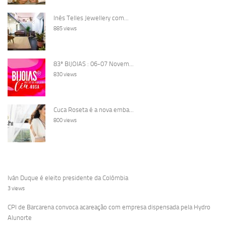
Inês Telles Jewellery com...
885 views
83ª BIJOIAS : 06-07 Novem...
830 views
Cuca Roseta é a nova emba...
800 views
Iván Duque é eleito presidente da Colômbia
3 views
CPI de Barcarena convoca acareação com empresa dispensada pela Hydro
Alunorte