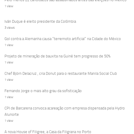
1 view
Iván Duque é eleito presidente da Colômbia
3 views
Gol contra a Alemanha causa “terremoto artificial” na Cidade do México
1 view
Projeto de mineração de bauxita na Guiné tem progresso de 50%
1 view
Chef Björn Delacruz , cria Donut para o restaurante Manila Social Club
1 view
Fernando Jorge o mais alto grau da sofisticação
1 view
CPI de Barcarena convoca acareação com empresa dispensada pela Hydro
Alunorte
1 view
A nova House of Filigree, a Casa da Filigrana no Porto