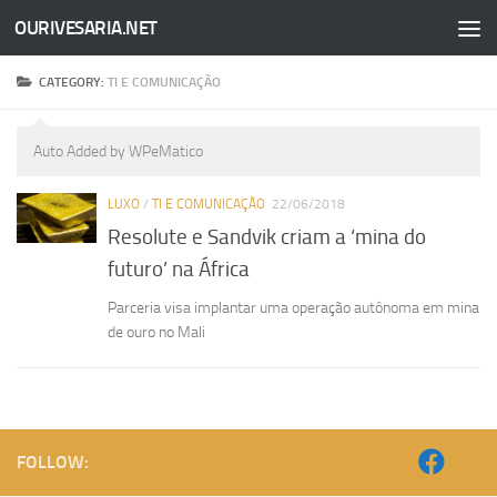
OURIVESARIA.NET
Skip to content
CATEGORY:
TI E COMUNICAÇÃO
Auto Added by WPeMatico
LUXO
/
TI E COMUNICAÇÃO
22/06/2018
Resolute e Sandvik criam a ‘mina do
futuro’ na África
Parceria visa implantar uma operação autônoma em mina
de ouro no Mali
FOLLOW: