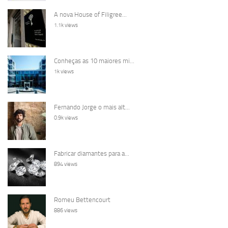
A nova House of Filigree...
1.1k views
Conheças as 10 maiores mi...
1k views
Fernando Jorge o mais alt...
0.9k views
Fabricar diamantes para a...
894 views
Romeu Bettencourt
886 views