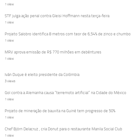
1 view
STF julga ação penal contra Gleisi Hoffmann nesta terça-feira
1 view
Projeto Salobro identifica 8 metros com teor de 6,54% de zinco e chumbo
1 view
MRV aprova emissão de R$ 770 milhões em debêntures
1 view
Iván Duque é eleito presidente da Colômbia
3 views
Gol contra a Alemanha causa “terremoto artificial” na Cidade do México
1 view
Projeto de mineração de bauxita na Guiné tem progresso de 50%
1 view
Chef Björn Delacruz , cria Donut para o restaurante Manila Social Club
1 view