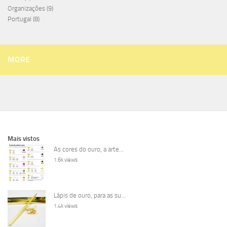
Organizações
(9)
Portugal
(8)
MORE
Mais vistos
As cores do ouro, a arte...
1.6k views
Lápis de ouro, para as su...
1.4k views