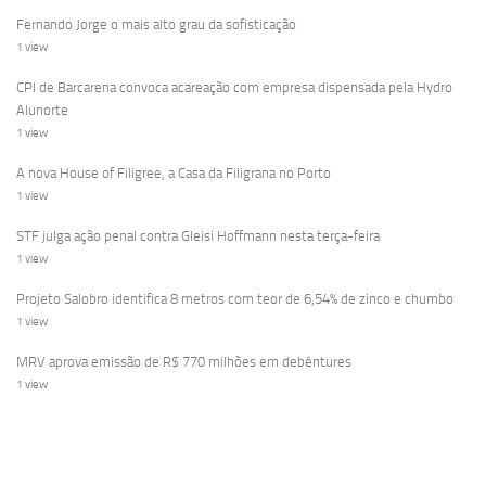
Fernando Jorge o mais alto grau da sofisticação
1 view
CPI de Barcarena convoca acareação com empresa dispensada pela Hydro
Alunorte
1 view
A nova House of Filigree, a Casa da Filigrana no Porto
1 view
STF julga ação penal contra Gleisi Hoffmann nesta terça-feira
1 view
Projeto Salobro identifica 8 metros com teor de 6,54% de zinco e chumbo
1 view
MRV aprova emissão de R$ 770 milhões em debêntures
1 view