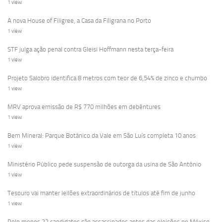
1 view
A nova House of Filigree, a Casa da Filigrana no Porto
1 view
STF julga ação penal contra Gleisi Hoffmann nesta terça-feira
1 view
Projeto Salobro identifica 8 metros com teor de 6,54% de zinco e chumbo
1 view
MRV aprova emissão de R$ 770 milhões em debêntures
1 view
Bem Mineral: Parque Botânico da Vale em São Luís completa 10 anos
1 view
Ministério Público pede suspensão de outorga da usina de São Antônio
1 view
Tesouro vai manter leilões extraordinários de títulos até fim de junho
1 view
Pelo menos 22 candidatos são assassinados antes das eleições no México