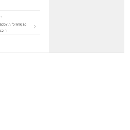
RY
cado? A formação
coin