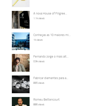
A nova House of Filigree...
1.1k views
Conheças as 10 maiores mi...
1k views
Fernando Jorge o mais alt...
0.9k views
Fabricar diamantes para a...
895 views
Romeu Bettencourt
886 views