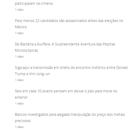
participaram na cimeira
1 view
Pelo menos 22 candidatos são assassinados antes das eleições no
México
1 view
De Bactéria a Aurífera: A Surpreendente Aventura das Pepitas
Microscópicas
1 view
Siga aqui a transmissão em direto do encontro histórico entre Donald
Trump e Kim Jong-un
1 view
Seis em cada 10 jovens pensam em deixar o país para morar no
exterior
1 view
Bancos investigados pela alegada manipulação do preço dos metais
preciosos
1 view