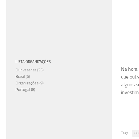
LISTA ORGANIZAÇÕES
Na hora d
Ourivesarias
(23)
que outr
Brasil
(6)
Organizações
(9)
alguns s
Portugal
(8)
investim
Tags:
Ou