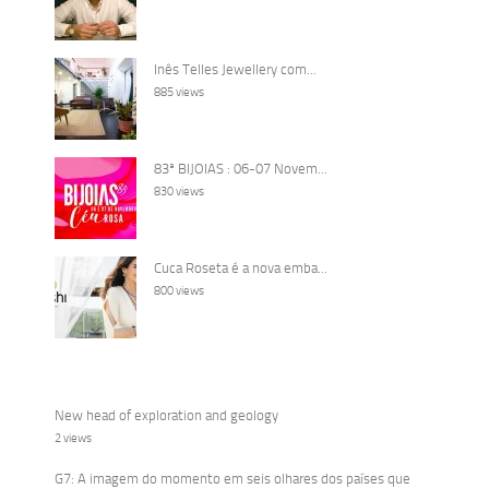
Inês Telles Jewellery com...
885 views
83ª BIJOIAS : 06-07 Novem...
830 views
Cuca Roseta é a nova emba...
800 views
New head of exploration and geology
2 views
G7: A imagem do momento em seis olhares dos países que