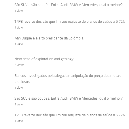
São SUV e são coupés. Entre Audi, BMW e Mercedes, qual o melhor?
1 view
TRF3 reverte decisão que limitou reajuste de planos de saúde a 5,72%
1 view
Iván Duque é eleito presidente da Colômbia
1 view
New head of exploration and geology
2 views
Bancos investigados pela alegada manipulação do preço dos metais
preciosos
1 view
São SUV e são coupés. Entre Audi, BMW e Mercedes, qual o melhor?
1 view
TRF3 reverte decisão que limitou reajuste de planos de saúde a 5,72%
1 view