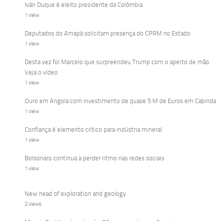
Iván Duque é eleito presidente da Colômbia
1 view
Deputados do Amapá solicitam presença do CPRM no Estado
1 view
Desta vez foi Marcelo que surpreendeu Trump com o aperto de mão.
Veja o vídeo
1 view
Ouro em Angola com investimento de quase 5 M de Euros em Cabinda
1 view
Confiança é elemento crítico para indústria mineral
1 view
Bolsonaro continua a perder ritmo nas redes sociais
1 view
New head of exploration and geology
2 views