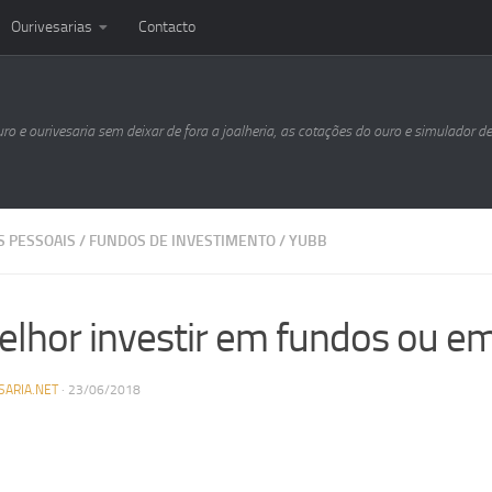
Ourivesarias
Contacto
uro e ourivesaria sem deixar de fora a joalheria, as cotações do ouro e simulador d
S PESSOAIS
/
FUNDOS DE INVESTIMENTO
/
YUBB
elhor investir em fundos ou e
SARIA.NET
·
23/06/2018