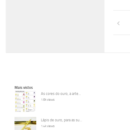
Mais vistos
As cores do ouro, a arte...
1.6k views
Lápis de ouro, para as su...
1.4k views