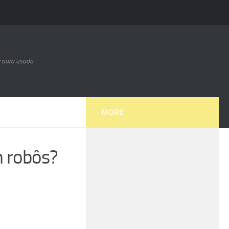
e ouro usado
MORE
m robôs?