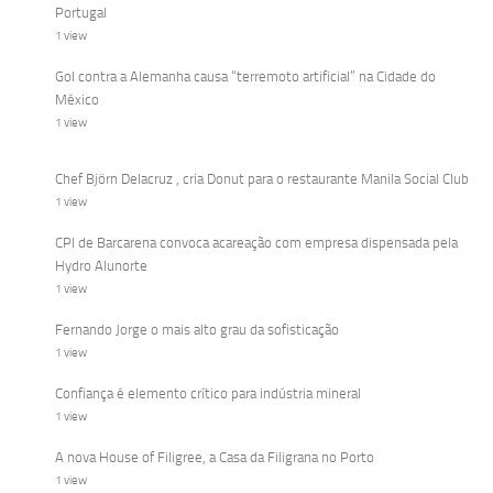
Portugal
1 view
Gol contra a Alemanha causa “terremoto artificial” na Cidade do
México
1 view
Chef Björn Delacruz , cria Donut para o restaurante Manila Social Club
1 view
CPI de Barcarena convoca acareação com empresa dispensada pela
Hydro Alunorte
1 view
Fernando Jorge o mais alto grau da sofisticação
1 view
Confiança é elemento crítico para indústria mineral
1 view
A nova House of Filigree, a Casa da Filigrana no Porto
1 view