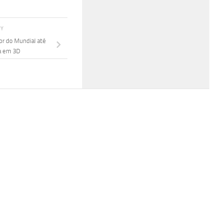
RY
or do Mundial até
a em 3D