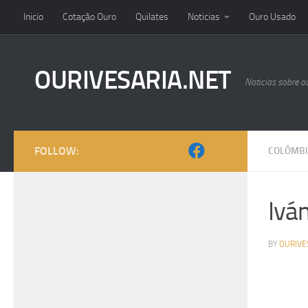
Inicio
Cotação Ouro
Quilates
Noticias
Ouro Usado
Skip to content
OURIVESARIA.NET
Noticias sobre o
FOLLOW:
COLÔMBI
Ivá
BY
OURIVE