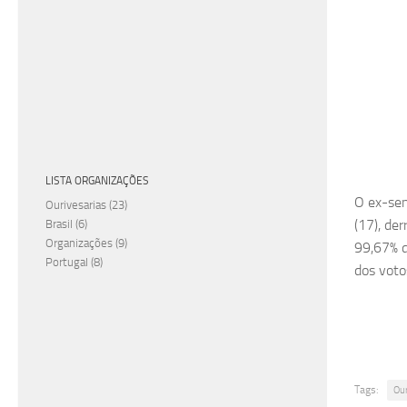
LISTA ORGANIZAÇÕES
O ex-sen
Ourivesarias
(23)
(17), de
Brasil
(6)
Organizações
(9)
99,67% d
Portugal
(8)
dos voto
Tags:
Ou