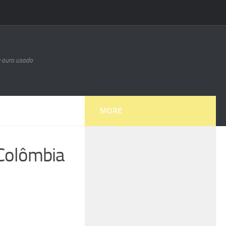
e ouro usado
MORE
 Colômbia