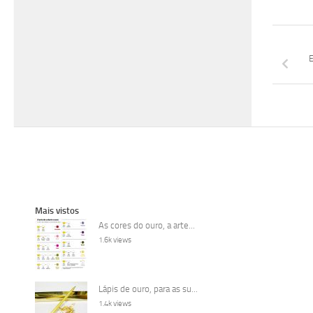
E
Mais vistos
As cores do ouro, a arte...
1.6k views
Lápis de ouro, para as su...
1.4k views