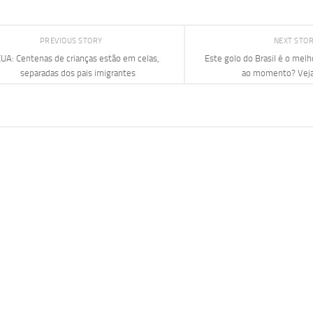
PREVIOUS STORY
NEXT STO
UA: Centenas de crianças estão em celas,
Este golo do Brasil é o melh
separadas dos pais imigrantes
ao momento? Vej