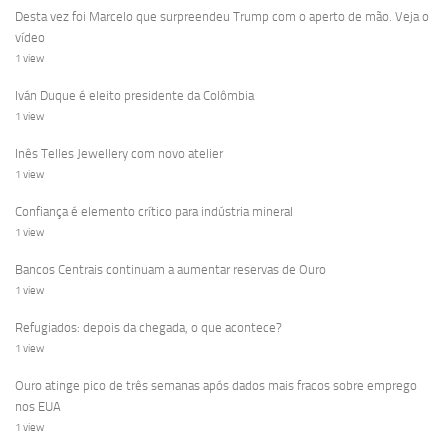
Desta vez foi Marcelo que surpreendeu Trump com o aperto de mão. Veja o
vídeo
1 view
Iván Duque é eleito presidente da Colômbia
1 view
Inês Telles Jewellery com novo atelier
1 view
Confiança é elemento crítico para indústria mineral
1 view
Bancos Centrais continuam a aumentar reservas de Ouro
1 view
Refugiados: depois da chegada, o que acontece?
1 view
Ouro atinge pico de três semanas após dados mais fracos sobre emprego
nos EUA
1 view