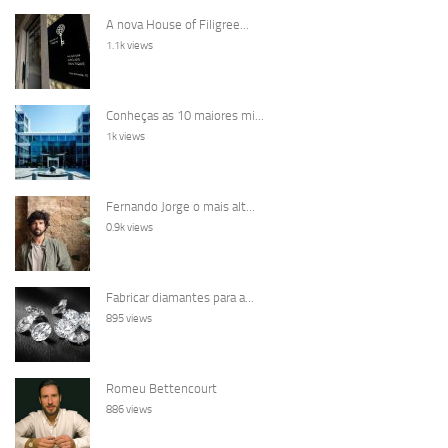
A nova House of Filigree...
1.1k views
Conheças as 10 maiores mi...
1k views
Fernando Jorge o mais alt...
0.9k views
Fabricar diamantes para a...
895 views
Romeu Bettencourt
886 views