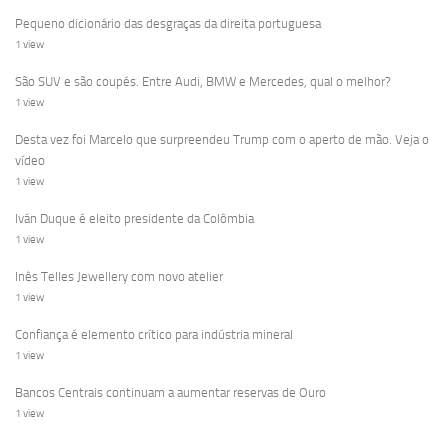
Pequeno dicionário das desgraças da direita portuguesa
1 view
São SUV e são coupés. Entre Audi, BMW e Mercedes, qual o melhor?
1 view
Desta vez foi Marcelo que surpreendeu Trump com o aperto de mão. Veja o
vídeo
1 view
Iván Duque é eleito presidente da Colômbia
1 view
Inês Telles Jewellery com novo atelier
1 view
Confiança é elemento crítico para indústria mineral
1 view
Bancos Centrais continuam a aumentar reservas de Ouro
1 view