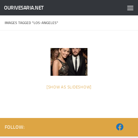
OURIVESARIA.NET
Skip to content
IMAGES TAGGED "LOS-ANGELES"
[SHOW AS SLIDESHOW]
FOLLOW: