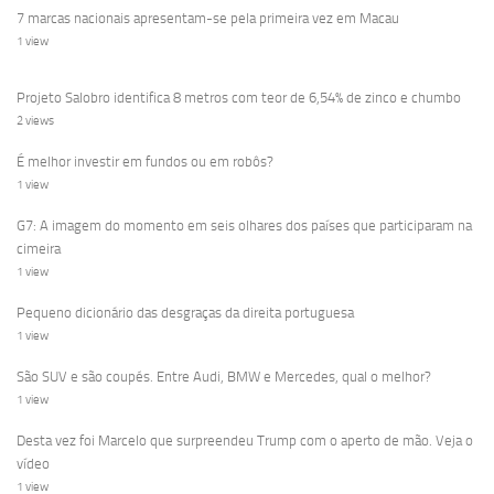
7 marcas nacionais apresentam-se pela primeira vez em Macau
1 view
Projeto Salobro identifica 8 metros com teor de 6,54% de zinco e chumbo
2 views
É melhor investir em fundos ou em robôs?
1 view
G7: A imagem do momento em seis olhares dos países que participaram na
cimeira
1 view
Pequeno dicionário das desgraças da direita portuguesa
1 view
São SUV e são coupés. Entre Audi, BMW e Mercedes, qual o melhor?
1 view
Desta vez foi Marcelo que surpreendeu Trump com o aperto de mão. Veja o
vídeo
1 view