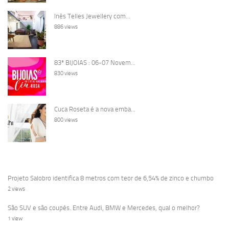
Inês Telles Jewellery com...
886 views
83ª BIJOIAS : 06-07 Novem...
830 views
Cuca Roseta é a nova emba...
800 views
Projeto Salobro identifica 8 metros com teor de 6,54% de zinco e chumbo
2 views
São SUV e são coupés. Entre Audi, BMW e Mercedes, qual o melhor?
1 view