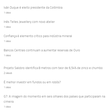
Iván Duque é eleito presidente da Colômbia
1 view
Inês Telles Jewellery com novo atelier
1 view
Confiança é elemento crítico para indústria mineral
1 view
Bancos Centrais continuam a aumentar reservas de Ouro
1 view
Projeto Salobro identifica 8 metros com teor de 6,54% de zinco e chumbo
2 views
É melhor investir em fundos ou em robôs?
1 view
G7: A imagem do momento em seis olhares dos países que participaram na
cimeira
1 view