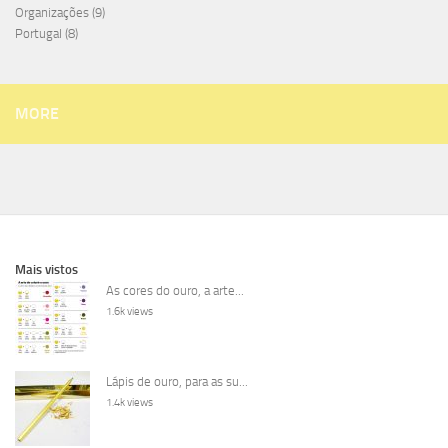
Organizações
(9)
Portugal
(8)
MORE
Mais vistos
As cores do ouro, a arte...
1.6k views
Lápis de ouro, para as su...
1.4k views