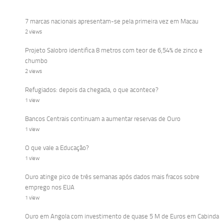
7 marcas nacionais apresentam-se pela primeira vez em Macau
2 views
Projeto Salobro identifica 8 metros com teor de 6,54% de zinco e
chumbo
2 views
Refugiados: depois da chegada, o que acontece?
1 view
Bancos Centrais continuam a aumentar reservas de Ouro
1 view
O que vale a Educação?
1 view
Ouro atinge pico de três semanas após dados mais fracos sobre
emprego nos EUA
1 view
Ouro em Angola com investimento de quase 5 M de Euros em Cabinda