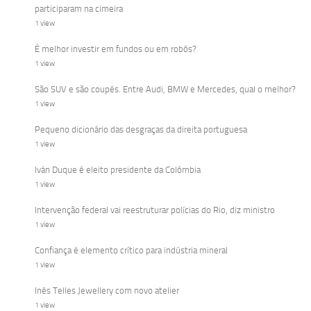
participaram na cimeira
1 view
É melhor investir em fundos ou em robôs?
1 view
São SUV e são coupés. Entre Audi, BMW e Mercedes, qual o melhor?
1 view
Pequeno dicionário das desgraças da direita portuguesa
1 view
Iván Duque é eleito presidente da Colômbia
1 view
Intervenção federal vai reestruturar polícias do Rio, diz ministro
1 view
Confiança é elemento crítico para indústria mineral
1 view
Inês Telles Jewellery com novo atelier
1 view