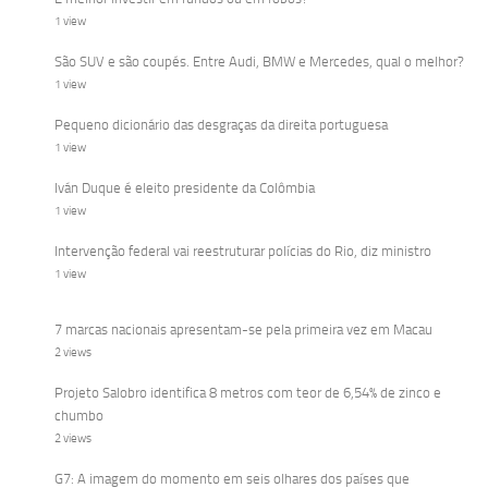
1 view
São SUV e são coupés. Entre Audi, BMW e Mercedes, qual o melhor?
1 view
Pequeno dicionário das desgraças da direita portuguesa
1 view
Iván Duque é eleito presidente da Colômbia
1 view
Intervenção federal vai reestruturar polícias do Rio, diz ministro
1 view
7 marcas nacionais apresentam-se pela primeira vez em Macau
2 views
Projeto Salobro identifica 8 metros com teor de 6,54% de zinco e
chumbo
2 views
G7: A imagem do momento em seis olhares dos países que