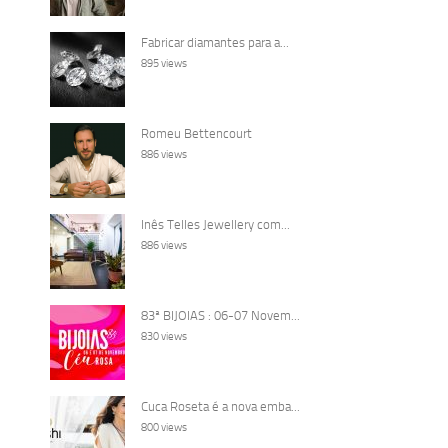
Fabricar diamantes para a...
895 views
Romeu Bettencourt
886 views
Inês Telles Jewellery com...
886 views
83ª BIJOIAS : 06-07 Novem...
830 views
Cuca Roseta é a nova emba...
800 views