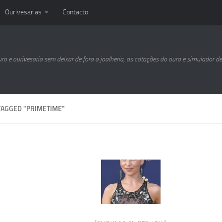
Ourivesarias
Contacto
uro e ourivesaria sem deixar de fora a joalheria, as cotações do ouro e simulador d
TAGGED "PRIMETIME"