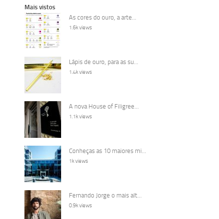
Mais vistos
As cores do ouro, a arte...
1.6k views
Lápis de ouro, para as su...
1.4k views
A nova House of Filigree...
1.1k views
Conheças as 10 maiores mi...
1k views
Fernando Jorge o mais alt...
0.9k views