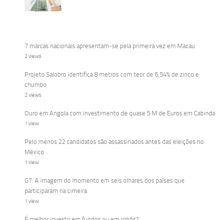
7 marcas nacionais apresentam-se pela primeira vez em Macau
2 views
Projeto Salobro identifica 8 metros com teor de 6,54% de zinco e
chumbo
2 views
Ouro em Angola com investimento de quase 5 M de Euros em Cabinda
1 view
Pelo menos 22 candidatos são assassinados antes das eleições no
México
1 view
G7: A imagem do momento em seis olhares dos países que
participaram na cimeira
1 view
É melhor investir em fundos ou em robôs?