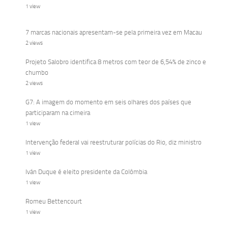
1 view
7 marcas nacionais apresentam-se pela primeira vez em Macau
2 views
Projeto Salobro identifica 8 metros com teor de 6,54% de zinco e
chumbo
2 views
G7: A imagem do momento em seis olhares dos países que
participaram na cimeira
1 view
Intervenção federal vai reestruturar polícias do Rio, diz ministro
1 view
Iván Duque é eleito presidente da Colômbia
1 view
Romeu Bettencourt
1 view