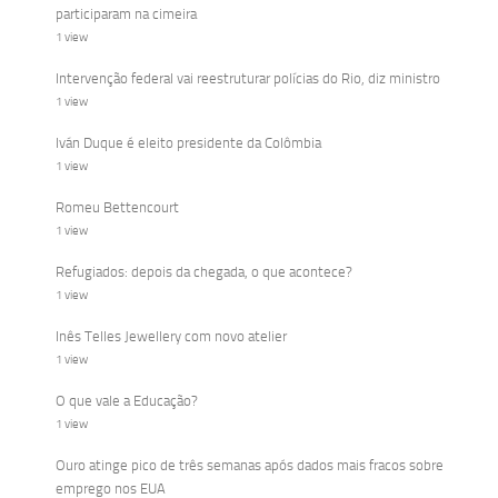
participaram na cimeira
1 view
Intervenção federal vai reestruturar polícias do Rio, diz ministro
1 view
Iván Duque é eleito presidente da Colômbia
1 view
Romeu Bettencourt
1 view
Refugiados: depois da chegada, o que acontece?
1 view
Inês Telles Jewellery com novo atelier
1 view
O que vale a Educação?
1 view
Ouro atinge pico de três semanas após dados mais fracos sobre
emprego nos EUA