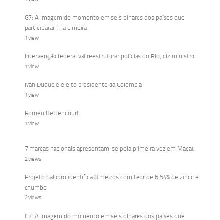
G7: A imagem do momento em seis olhares dos países que
participaram na cimeira
1 view
Intervenção federal vai reestruturar polícias do Rio, diz ministro
1 view
Iván Duque é eleito presidente da Colômbia
1 view
Romeu Bettencourt
1 view
7 marcas nacionais apresentam-se pela primeira vez em Macau
2 views
Projeto Salobro identifica 8 metros com teor de 6,54% de zinco e
chumbo
2 views
G7: A imagem do momento em seis olhares dos países que