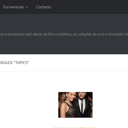
Ourivesarias
Contacto
uro e ourivesaria sem deixar de fora a joalheria, as cotações do ouro e simulador d
TAGGED "TOPICS"