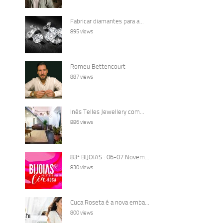
Fabricar diamantes para a...
895 views
Romeu Bettencourt
887 views
Inês Telles Jewellery com...
886 views
83ª BIJOIAS : 06-07 Novem...
830 views
Cuca Roseta é a nova emba...
800 views