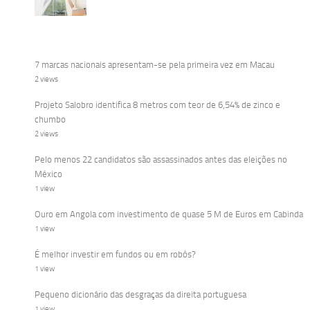
7 marcas nacionais apresentam-se pela primeira vez em Macau
2 views
Projeto Salobro identifica 8 metros com teor de 6,54% de zinco e
chumbo
2 views
Pelo menos 22 candidatos são assassinados antes das eleições no
México
1 view
Ouro em Angola com investimento de quase 5 M de Euros em Cabinda
1 view
É melhor investir em fundos ou em robôs?
1 view
Pequeno dicionário das desgraças da direita portuguesa
1 view