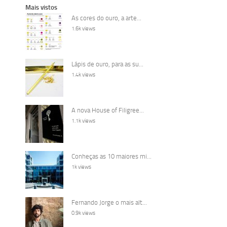
Mais vistos
As cores do ouro, a arte...
1.6k views
Lápis de ouro, para as su...
1.4k views
A nova House of Filigree...
1.1k views
Conheças as 10 maiores mi...
1k views
Fernando Jorge o mais alt...
0.9k views