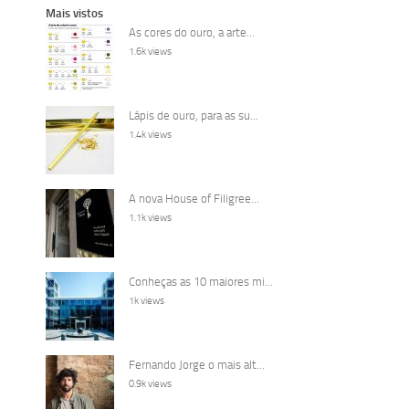
Mais vistos
As cores do ouro, a arte...
1.6k views
Lápis de ouro, para as su...
1.4k views
A nova House of Filigree...
1.1k views
Conheças as 10 maiores mi...
1k views
Fernando Jorge o mais alt...
0.9k views