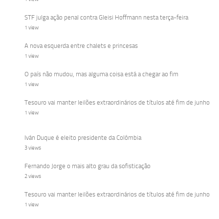
STF julga ação penal contra Gleisi Hoffmann nesta terça-feira
1 view
A nova esquerda entre chalets e princesas
1 view
O país não mudou, mas alguma coisa está a chegar ao fim
1 view
Tesouro vai manter leilões extraordinários de títulos até fim de junho
1 view
Iván Duque é eleito presidente da Colômbia
3 views
Fernando Jorge o mais alto grau da sofisticação
2 views
Tesouro vai manter leilões extraordinários de títulos até fim de junho
1 view