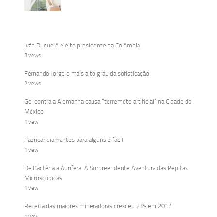
Iván Duque é eleito presidente da Colômbia
3 views
Fernando Jorge o mais alto grau da sofisticação
2 views
Gol contra a Alemanha causa “terremoto artificial” na Cidade do
México
1 view
Fabricar diamantes para alguns é fácil
1 view
De Bactéria a Aurífera: A Surpreendente Aventura das Pepitas
Microscópicas
1 view
Receita das maiores mineradoras cresceu 23% em 2017
1 view