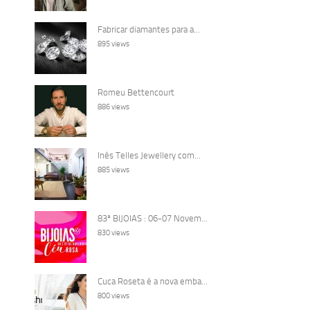
Fabricar diamantes para a...
895 views
Romeu Bettencourt
886 views
Inês Telles Jewellery com...
885 views
83ª BIJOIAS : 06-07 Novem...
830 views
Cuca Roseta é a nova emba...
800 views