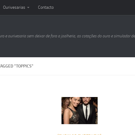
Ourivesarias
Contacto
uro e ourivesaria sem deixar de fora a joalheria, as cotações do ouro e simulador d
TAGGED "TOPPICS"