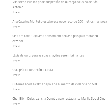
Ministério Público pede suspensão de outorga da usina de São
Antônio
1 view
Ana Catarina Monteiro estabelece novo recorde 200 metros mariposa
1 view
Seis em cada 10 jovens pensam em deixar o país para morar no
exterior
1 view
Lápis de ouro, para as suas criações serem brilhantes
1 view
Guia prático de António Costa
1 view
Guterres apela à calma depois de aumento da violência no Mali
1 view
Chef Björn Delacruz , cria Donut para o restaurante Manila Social Club
1 view