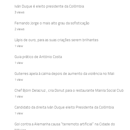
Iván Duque é eleito presidente da Colômbia
3 views
Fernando Jorge o mais alto grau da sofisticação
2 views
Lápis de ouro, para as suas criações serem brilhantes
1 view
Guia prático de António Costa
1 view
Guterres apela à calma depois de aumento da violência no Mali
1 view
Chef Björn Delacruz , cria Donut para o restaurante Manila Social Club
1 view
Candidato da direita Iván Duque eleito Presidente da Colômbia
1 view
Gol contra a Alemanha causa “terremoto artificial” na Cidade do