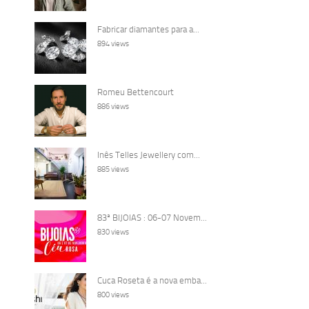
Fabricar diamantes para a...
894 views
Romeu Bettencourt
886 views
Inês Telles Jewellery com...
885 views
83ª BIJOIAS : 06-07 Novem...
830 views
Cuca Roseta é a nova emba...
800 views