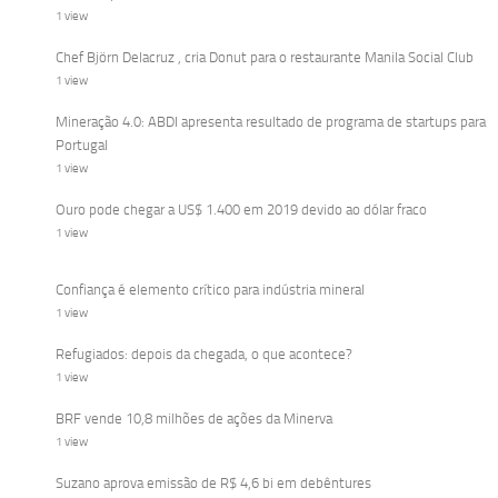
1 view
Chef Björn Delacruz , cria Donut para o restaurante Manila Social Club
1 view
Mineração 4.0: ABDI apresenta resultado de programa de startups para
Portugal
1 view
Ouro pode chegar a US$ 1.400 em 2019 devido ao dólar fraco
1 view
Confiança é elemento crítico para indústria mineral
1 view
Refugiados: depois da chegada, o que acontece?
1 view
BRF vende 10,8 milhões de ações da Minerva
1 view
Suzano aprova emissão de R$ 4,6 bi em debêntures