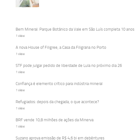
Bem Mineral: Parque Botânico da Vale em São Luís completa 10 anos
1 view
A nova House of Filigree, a Casa da Filigrana no Porto
1 view
STF pode julgar pedido de liberdade de Lula no próximo dia 26
1 view
Confiança é elemento crítico para indústria mineral
1 view
Refugiados: depois da chegada, o que acontece?
1 view
BRF vende 10,8 milhões de ações da Minerva
1 view
Suzano aprova emissão de R$ 4,6 bi em debêntures