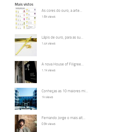
Mais vistos
As cores do ouro, a arte...
1.6k views
Lápis de ouro, para as su...
1.4k views
A nova House of Filigree...
1.1k views
Conheças as 10 maiores mi...
1k views
Fernando Jorge o mais alt...
0.9k views