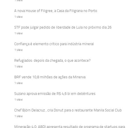
1 view
A nova House of Filigree, a Casa da Filigrana no Porto
1 view
STF pode julgar pedido de liberdade de Lula no próximo dia 26
1 view
Confiança é elemento crítico para indústria mineral
1 view
Refugiados: depois da chegada, o que acontece?
1 view
BRF vende 10,8 milhões de ações da Minerva
1 view
Suzano aprova emissão de R$ 4,6 bi em debêntures
1 view
Chef Björn Delacruz , cria Donut para o restaurante Manila Social Club
1 view
Mineração 4.0: ABDI apresenta resultado de programa de startups para