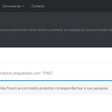
Ourivesarias
Contacto
uro e ourivesaria sem deixar de fora a joalheria, as cotações do ouro e simulador d
rodutos etiquetados com “FINO”
Não foram encontrados produtos correspondentes à sua pesquisa.