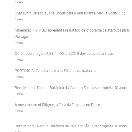
1 view
Chef Björn Delacruz , cria Donut para o restaurante Manila Social Club
1 view
Mineração 4.0: ABDI apresenta resultado de programa de startups para
Portugal
1 view
Ouro pode chegar a US$ 1.400 em 2019 devido ao dólar fraco
1 view
PORTOJOIA: Celebra este ano 30 anos de joalharia
1 view
Bem Mineral: Parque Botânico da Vale em São Luís completa 10 anos
1 view
A nova House of Filigree, a Casa da Filigrana no Porto
1 view
Bem Mineral: Parque Botânico da Vale em São Luís completa 10 anos