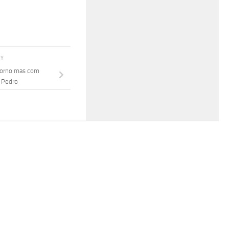
RY
morno mas com
 Pedro