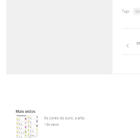
Tags:
Ou
M
Mais vistos
As cores do ouro, a arte...
1.6k views