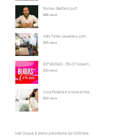
Romeu Bettencourt
886 views
Inês Telles Jewellery com...
885 views
83ª BIJOIAS : 06-07 Novem...
830 views
Cuca Roseta é a nova emba...
800 views
Iván Duque é eleito presidente da Colômbia