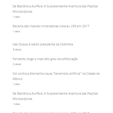
De Bactéria a Aurífera: A Surpreendente Aventura das Pepitas
Microscópicas
1 view
Receita das maiores mineradoras cresceu 23% em 2017
1 view
Iván Duque é eleito presidente da Colômbia
3 views
Fernando Jorge o mais alto grau da sofisticação
2 views
Gol contra a Alemanha causa “terremoto artificial” na Cidade do
México
1 view
De Bactéria a Aurífera: A Surpreendente Aventura das Pepitas
Microscópicas
1 view