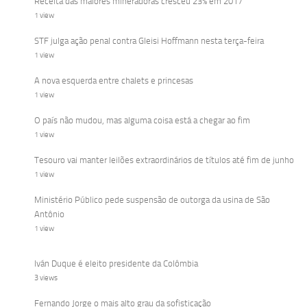
Receita das maiores mineradoras cresceu 23% em 2017
1 view
STF julga ação penal contra Gleisi Hoffmann nesta terça-feira
1 view
A nova esquerda entre chalets e princesas
1 view
O país não mudou, mas alguma coisa está a chegar ao fim
1 view
Tesouro vai manter leilões extraordinários de títulos até fim de junho
1 view
Ministério Público pede suspensão de outorga da usina de São
Antônio
1 view
Iván Duque é eleito presidente da Colômbia
3 views
Fernando Jorge o mais alto grau da sofisticação