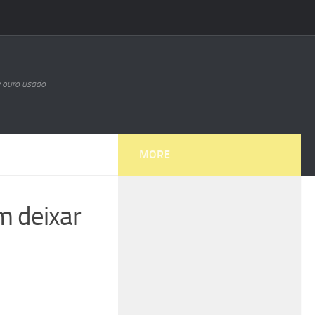
e ouro usado
MORE
m deixar