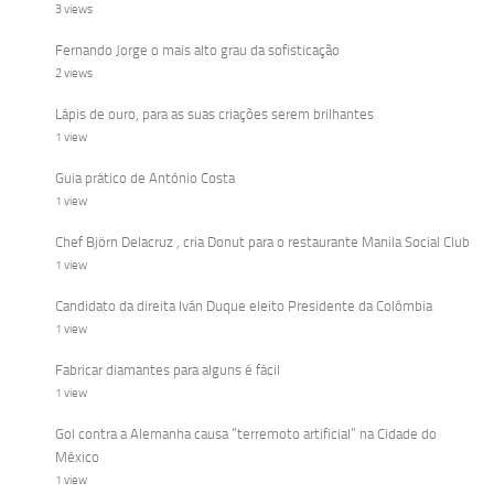
3 views
Fernando Jorge o mais alto grau da sofisticação
2 views
Lápis de ouro, para as suas criações serem brilhantes
1 view
Guia prático de António Costa
1 view
Chef Björn Delacruz , cria Donut para o restaurante Manila Social Club
1 view
Candidato da direita Iván Duque eleito Presidente da Colômbia
1 view
Fabricar diamantes para alguns é fácil
1 view
Gol contra a Alemanha causa “terremoto artificial” na Cidade do
México
1 view