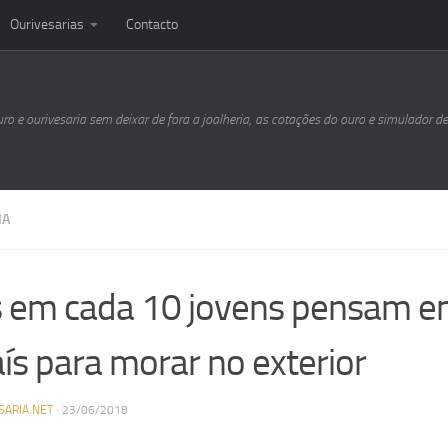
Ourivesarias
Contacto
uro e ourivesaria sem deixar de fora a joalheria, as cotações do ouro e simulador d
IA
s em cada 10 jovens pensam e
aís para morar no exterior
SARIA.NET
·
23/06/2018