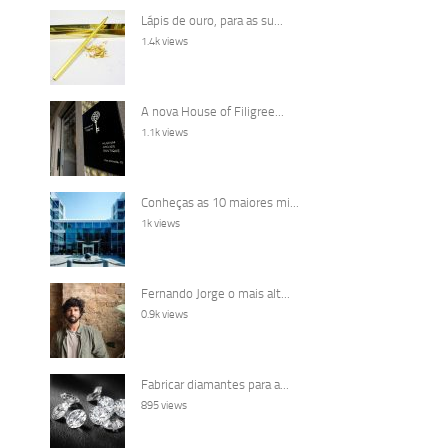
Lápis de ouro, para as su...
1.4k views
A nova House of Filigree...
1.1k views
Conheças as 10 maiores mi...
1k views
Fernando Jorge o mais alt...
0.9k views
Fabricar diamantes para a...
895 views