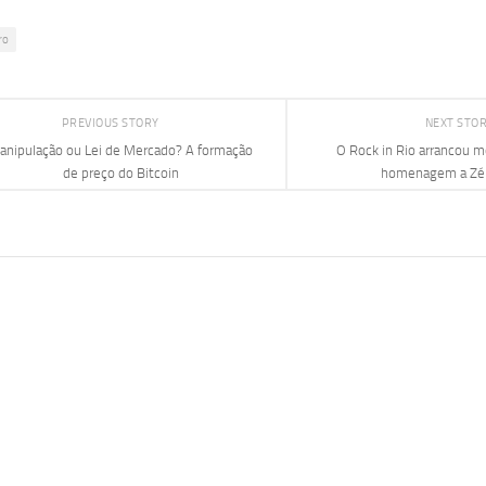
ro
PREVIOUS STORY
NEXT STO
anipulação ou Lei de Mercado? A formação
O Rock in Rio arrancou 
de preço do Bitcoin
homenagem a Zé