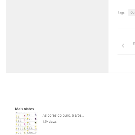
Tags:
Ou
I
Mais vistos
As cores do ouro, a arte...
1.6k views