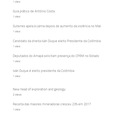
1 view
Guia prático de António Costa
1 view
Guterres apela à calma depois de aumento da violência no Mali
1 view
Candidato da direita Iván Duque eleito Presidente da Colômbia
1 view
Deputados do Amapá solicitam presença do CPRM no Estado
1 view
Iván Duque é eleito presidente da Colômbia
1 view
New head of exploration and geology
2 views
Receita das maiores mineradoras cresceu 23% em 2017
1 view