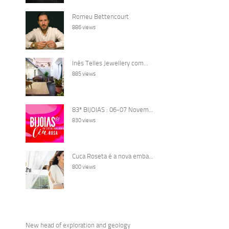
Romeu Bettencourt
886 views
Inês Telles Jewellery com...
885 views
83ª BIJOIAS : 06-07 Novem...
830 views
Cuca Roseta é a nova emba...
800 views
New head of exploration and geology