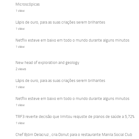
Microscópicas
1 view
Lápis de ouro, para as suas criações serem brilhantes
1 view
Netflix esteve em baixo em todo o mundo durante alguns minutos
1 view
New head of exploration and geology
2 views
Lápis de ouro, para as suas criações serem brilhantes
1 view
Netflix esteve em baixo em todo o mundo durante alguns minutos
1 view
TRF3 reverte decisão que limitou reajuste de planos de saúde a 5,72%
1 view
Chef Björn Delacruz , cria Donut para o restaurante Manila Social Club