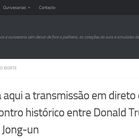
Ourivesarias
Contacto
uro e ourivesaria sem deixar de fora a joalheria, as cotações do ouro e simulador d
DO NORTE
a aqui a transmissão em direto
ontro histórico entre Donald T
 Jong-un