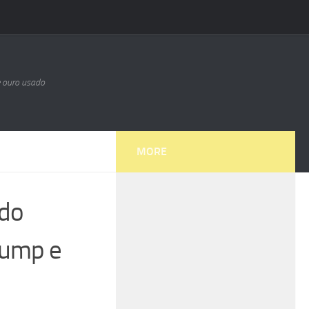
e ouro usado
MORE
 do
rump e