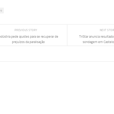
ro
PREVIOUS STORY
NEXT STO
ndústria pede ajustes para se recuperar de
TriStar anuncia resultado
prejuízos da paralisação
sondagem em Castelo