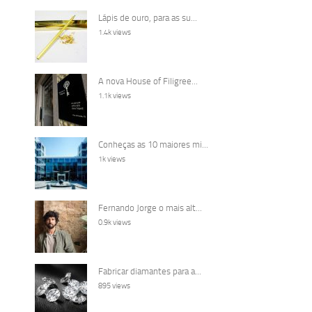
Lápis de ouro, para as su...
1.4k views
A nova House of Filigree...
1.1k views
Conheças as 10 maiores mi...
1k views
Fernando Jorge o mais alt...
0.9k views
Fabricar diamantes para a...
895 views