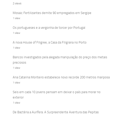
2 views
Mosaic Fertilizantes demite 90 empregados em Sergipe
1 view
Os portugueses e a vergonha de torcer por Portugal
1 view
A nova House of Filigree, a Casa da Filigrana no Porto
1 view
Bancos investigados pela alegada manipulação do preço dos metais
preciosos
1 view
Ana Catarina Monteiro estabelece novo recorde 200 metros mariposa
1 view
Seis em cada 10 jovens pensam em deixar o país para morar no
exterior
1 view
De Bactéria a Aurífera: A Surpreendente Aventura das Pepitas