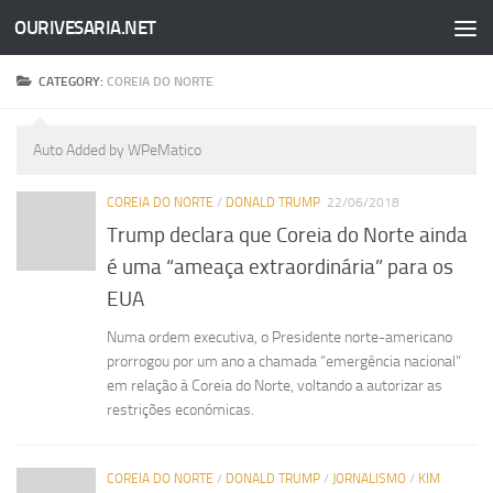
OURIVESARIA.NET
Skip to content
CATEGORY:
COREIA DO NORTE
Auto Added by WPeMatico
COREIA DO NORTE
/
DONALD TRUMP
22/06/2018
Trump declara que Coreia do Norte ainda
é uma “ameaça extraordinária” para os
EUA
Numa ordem executiva, o Presidente norte-americano
prorrogou por um ano a chamada “emergência nacional”
em relação à Coreia do Norte, voltando a autorizar as
restrições económicas.
COREIA DO NORTE
/
DONALD TRUMP
/
JORNALISMO
/
KIM