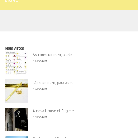
MORE
Mais vistos
As cores do ouro, a arte...
1.6k views
Lápis de ouro, para as su...
1.4k views
A nova House of Filigree...
1.1k views