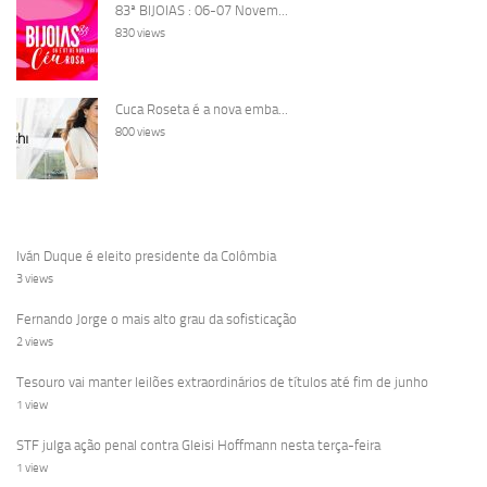
83ª BIJOIAS : 06-07 Novem...
830 views
Cuca Roseta é a nova emba...
800 views
Iván Duque é eleito presidente da Colômbia
3 views
Fernando Jorge o mais alto grau da sofisticação
2 views
Tesouro vai manter leilões extraordinários de títulos até fim de junho
1 view
STF julga ação penal contra Gleisi Hoffmann nesta terça-feira
1 view