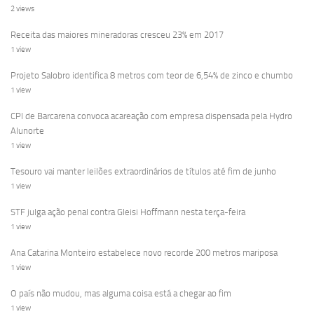
2 views
Receita das maiores mineradoras cresceu 23% em 2017
1 view
Projeto Salobro identifica 8 metros com teor de 6,54% de zinco e chumbo
1 view
CPI de Barcarena convoca acareação com empresa dispensada pela Hydro
Alunorte
1 view
Tesouro vai manter leilões extraordinários de títulos até fim de junho
1 view
STF julga ação penal contra Gleisi Hoffmann nesta terça-feira
1 view
Ana Catarina Monteiro estabelece novo recorde 200 metros mariposa
1 view
O país não mudou, mas alguma coisa está a chegar ao fim
1 view