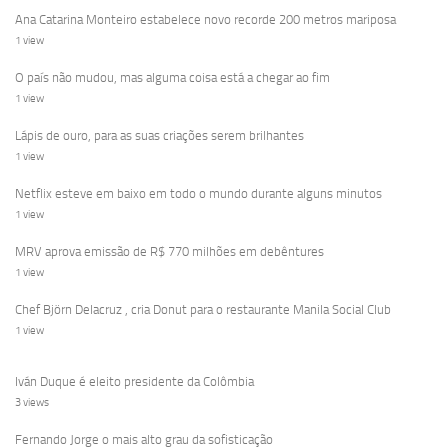
Ana Catarina Monteiro estabelece novo recorde 200 metros mariposa
1 view
O país não mudou, mas alguma coisa está a chegar ao fim
1 view
Lápis de ouro, para as suas criações serem brilhantes
1 view
Netflix esteve em baixo em todo o mundo durante alguns minutos
1 view
MRV aprova emissão de R$ 770 milhões em debêntures
1 view
Chef Björn Delacruz , cria Donut para o restaurante Manila Social Club
1 view
Iván Duque é eleito presidente da Colômbia
3 views
Fernando Jorge o mais alto grau da sofisticação