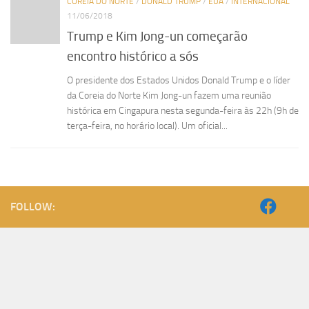
COREIA DO NORTE
/
DONALD TRUMP
/
EUA
/
INTERNACIONAL
11/06/2018
Trump e Kim Jong-un começarão
encontro histórico a sós
O presidente dos Estados Unidos Donald Trump e o líder
da Coreia do Norte Kim Jong-un fazem uma reunião
histórica em Cingapura nesta segunda-feira às 22h (9h de
terça-feira, no horário local). Um oficial...
FOLLOW: