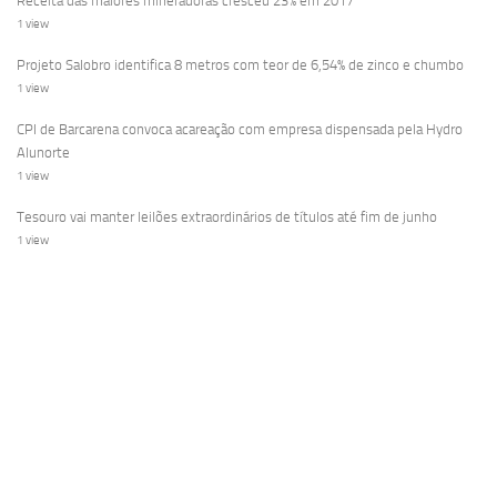
Receita das maiores mineradoras cresceu 23% em 2017
1 view
Projeto Salobro identifica 8 metros com teor de 6,54% de zinco e chumbo
1 view
CPI de Barcarena convoca acareação com empresa dispensada pela Hydro
Alunorte
1 view
Tesouro vai manter leilões extraordinários de títulos até fim de junho
1 view