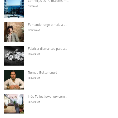
Conheças as 10 maiores mi...
1k views
Fernando Jorge o mais alt...
0.9k views
Fabricar diamantes para a...
894 views
Romeu Bettencourt
886 views
Inês Telles Jewellery com...
885 views