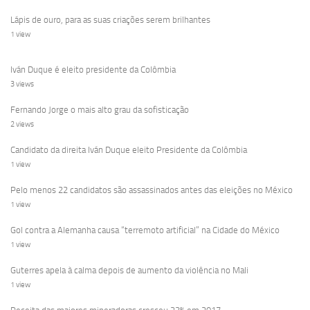
Lápis de ouro, para as suas criações serem brilhantes
1 view
Iván Duque é eleito presidente da Colômbia
3 views
Fernando Jorge o mais alto grau da sofisticação
2 views
Candidato da direita Iván Duque eleito Presidente da Colômbia
1 view
Pelo menos 22 candidatos são assassinados antes das eleições no México
1 view
Gol contra a Alemanha causa “terremoto artificial” na Cidade do México
1 view
Guterres apela à calma depois de aumento da violência no Mali
1 view