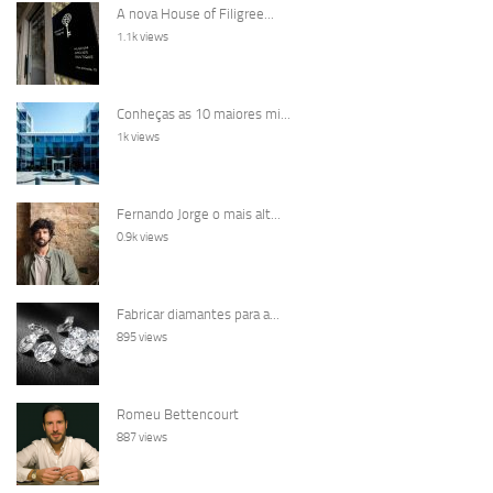
A nova House of Filigree...
1.1k views
Conheças as 10 maiores mi...
1k views
Fernando Jorge o mais alt...
0.9k views
Fabricar diamantes para a...
895 views
Romeu Bettencourt
887 views