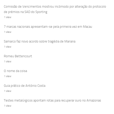
Comissão de Vencimentos mostrou incómodo por alteração do protocolo
de prémios na SAD do Sporting
1 view
7 marcas nacionais apresentam-se pela primeira vez em Macau
1 view
Samarco faz novo acordo sobre tragédia de Mariana
1 view
Romeu Bettencourt
1 view
O nome da coisa
1 view
Guia prático de António Costa
1 view
Testes metalúrgicos apontam rotas para recuperar ouro no Amazonas
1 view