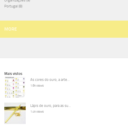
Organizações
(9)
Portugal
(8)
MORE
Mais vistos
As cores do ouro, a arte...
1.6k views
Lápis de ouro, para as su...
1.4k views