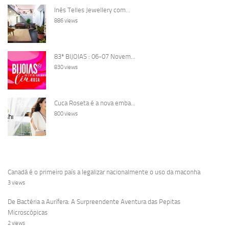
Inês Telles Jewellery com...
886 views
83ª BIJOIAS : 06-07 Novem...
830 views
Cuca Roseta é a nova emba...
800 views
Canadá é o primeiro país a legalizar nacionalmente o uso da maconha
3 views
De Bactéria a Aurífera: A Surpreendente Aventura das Pepitas
Microscópicas
2 views