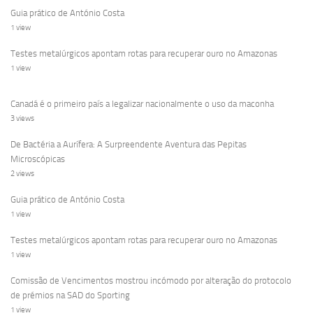
Guia prático de António Costa
1 view
Testes metalúrgicos apontam rotas para recuperar ouro no Amazonas
1 view
Canadá é o primeiro país a legalizar nacionalmente o uso da maconha
3 views
De Bactéria a Aurífera: A Surpreendente Aventura das Pepitas
Microscópicas
2 views
Guia prático de António Costa
1 view
Testes metalúrgicos apontam rotas para recuperar ouro no Amazonas
1 view
Comissão de Vencimentos mostrou incómodo por alteração do protocolo
de prémios na SAD do Sporting
1 view