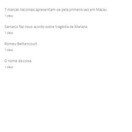
7 marcas nacionais apresentam-se pela primeira vez em Macau
1 view
Samarco faz novo acordo sobre tragédia de Mariana
1 view
Romeu Bettencourt
1 view
O nome da coisa
1 view