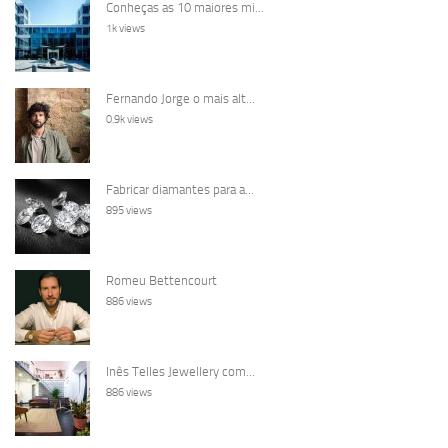
Conheças as 10 maiores mi...
1k views
Fernando Jorge o mais alt...
0.9k views
Fabricar diamantes para a...
895 views
Romeu Bettencourt
886 views
Inês Telles Jewellery com...
886 views