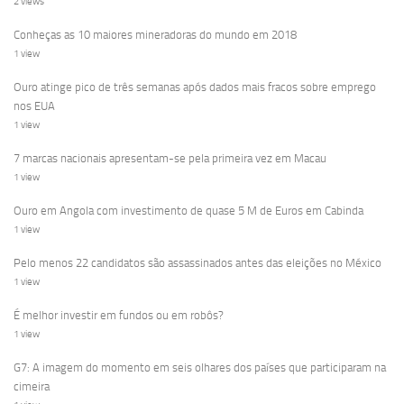
2 views
Conheças as 10 maiores mineradoras do mundo em 2018
1 view
Ouro atinge pico de três semanas após dados mais fracos sobre emprego
nos EUA
1 view
7 marcas nacionais apresentam-se pela primeira vez em Macau
1 view
Ouro em Angola com investimento de quase 5 M de Euros em Cabinda
1 view
Pelo menos 22 candidatos são assassinados antes das eleições no México
1 view
É melhor investir em fundos ou em robôs?
1 view
G7: A imagem do momento em seis olhares dos países que participaram na
cimeira