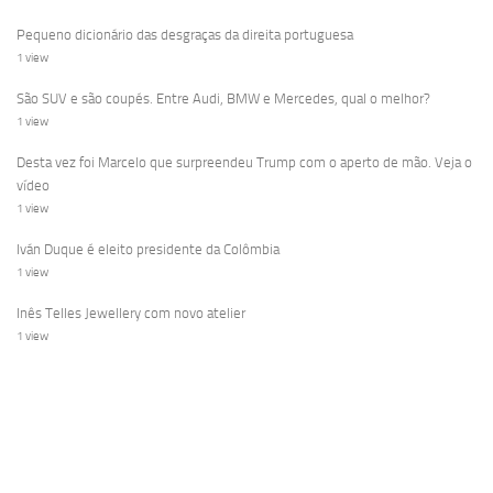
Pequeno dicionário das desgraças da direita portuguesa
1 view
São SUV e são coupés. Entre Audi, BMW e Mercedes, qual o melhor?
1 view
Desta vez foi Marcelo que surpreendeu Trump com o aperto de mão. Veja o
vídeo
1 view
Iván Duque é eleito presidente da Colômbia
1 view
Inês Telles Jewellery com novo atelier
1 view