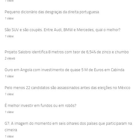
1 view
Pequeno dicionário das desgraças da direita portuguesa
1 view
São SUV e são coupés. Entre Audi, BMW e Mercedes, qual o melhor?
1 view
Projeto Salobro identifica 8 metros com teor de 6,54% de zinco e chumbo
2 views
Ouro em Angola com investimento de quase 5 M de Euros em Cabinda
1 view
Pelo menos 22 candidatos são assassinados antes das eleições no México
1 view
É melhor investir em fundos ou em robôs?
1 view
G7: A imagem do momento em seis olhares dos países que participaram na
cimeira
1 view