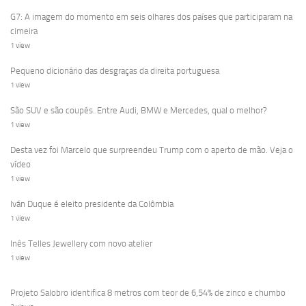
G7: A imagem do momento em seis olhares dos países que participaram na
cimeira
1 view
Pequeno dicionário das desgraças da direita portuguesa
1 view
São SUV e são coupés. Entre Audi, BMW e Mercedes, qual o melhor?
1 view
Desta vez foi Marcelo que surpreendeu Trump com o aperto de mão. Veja o
vídeo
1 view
Iván Duque é eleito presidente da Colômbia
1 view
Inês Telles Jewellery com novo atelier
1 view
Projeto Salobro identifica 8 metros com teor de 6,54% de zinco e chumbo