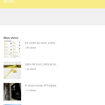
MORE
Mais vistos
As cores do ouro, a arte...
1.6k views
Lápis de ouro, para as su...
1.4k views
A nova House of Filigree...
1.1k views