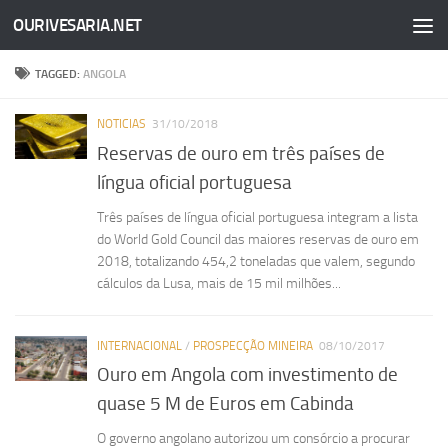
OURIVESARIA.NET
Skip to content
TAGGED:
ANGOLA
NOTICIAS
31/10/2018
Reservas de ouro em três países de
língua oficial portuguesa
Três países de língua oficial portuguesa integram a lista
do World Gold Council das maiores reservas de ouro em
2018, totalizando 454,2 toneladas que valem, segundo
cálculos da Lusa, mais de 15 mil milhões...
INTERNACIONAL
/
PROSPECÇÃO MINEIRA
08/10/2017
Ouro em Angola com investimento de
quase 5 M de Euros em Cabinda
O governo angolano autorizou um consórcio a procurar