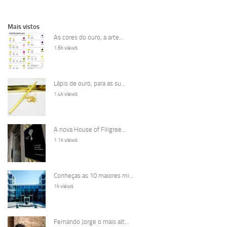
Mais vistos
As cores do ouro, a arte...
1.6k views
Lápis de ouro, para as su...
1.4k views
A nova House of Filigree...
1.1k views
Conheças as 10 maiores mi...
1k views
Fernando Jorge o mais alt...