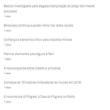
Bancos investigados pela alegada manipulação do preço dos metais
preciosos
1 view
Bolsonaro continua a perder ritmo nas redes sociais
1 view
Confiança é elemento crítico para indústria mineral
1 view
Fabricar diamantes para alguns é fácil
1 view
A nova esquerda entre chalets e princesas
1 view
Conheças as 10 maiores mineradoras do mundo em 2018
1 view
A nova House of Filigree, a Casa da Filigrana no Porto
1 view