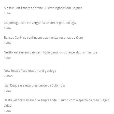
Mosaic Fertilizantes demite 90 empregados em Sergipe
1 view
Os portugueses e a vergonha de torcer por Portugal
1 view
Bancos Centrais continuam a aumentar reservas de Ouro
1 view
Netflix esteve em baixo em todo o mundo durante alguns minutos
1 view
New head of exploration and geology
2 views
Iván Duque é eleito presidente da Colômbia
1 view
Desta vez foi Marcelo que surpreendeu Trump com o aperto de mão. Veja o
vídeo
1 view