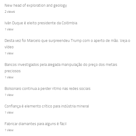
New head of exploration and geology
2 views
Iván Duque é eleito presidente da Colômbia
1 view
Desta vez foi Marcelo que surpreendeu Trump com o aperto de mão. Veja o
vídeo
1 view
Bancos investigados pela alegada manipulação do preço dos metais
preciosos
1 view
Bolsonaro continua a perder ritmo nas redes sociais
1 view
Confiança é elemento crítico para indústria mineral
1 view
Fabricar diamantes para alguns é fácil
1 view