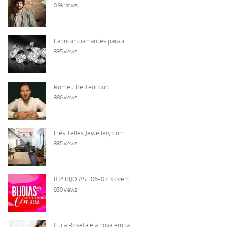
0.9k views
Fabricar diamantes para a...
895 views
Romeu Bettencourt
886 views
Inês Telles Jewellery com...
885 views
83ª BIJOIAS : 06-07 Novem...
830 views
Cuca Roseta é a nova emba...