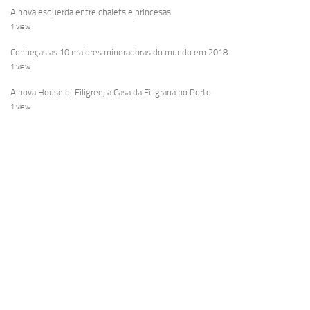
A nova esquerda entre chalets e princesas
1 view
Conheças as 10 maiores mineradoras do mundo em 2018
1 view
A nova House of Filigree, a Casa da Filigrana no Porto
1 view