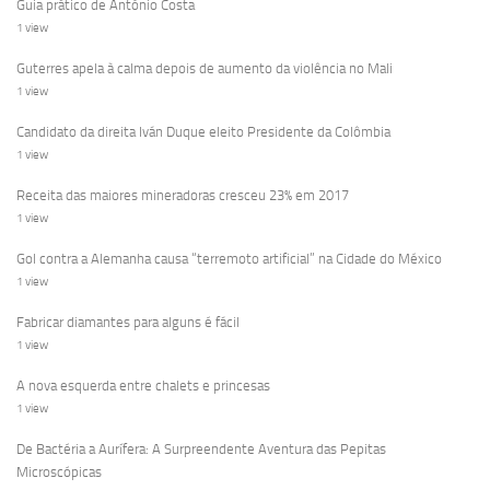
Guia prático de António Costa
1 view
Guterres apela à calma depois de aumento da violência no Mali
1 view
Candidato da direita Iván Duque eleito Presidente da Colômbia
1 view
Receita das maiores mineradoras cresceu 23% em 2017
1 view
Gol contra a Alemanha causa “terremoto artificial” na Cidade do México
1 view
Fabricar diamantes para alguns é fácil
1 view
A nova esquerda entre chalets e princesas
1 view
De Bactéria a Aurífera: A Surpreendente Aventura das Pepitas
Microscópicas