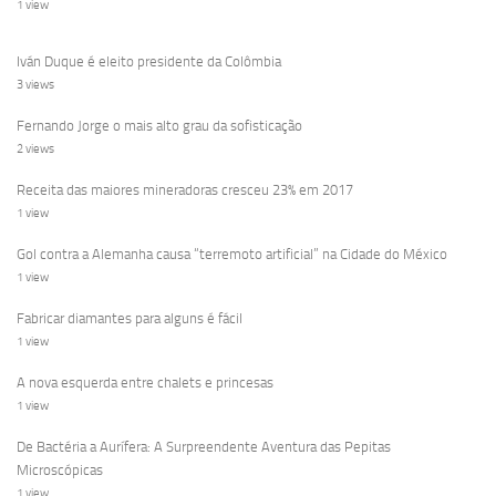
1 view
Iván Duque é eleito presidente da Colômbia
3 views
Fernando Jorge o mais alto grau da sofisticação
2 views
Receita das maiores mineradoras cresceu 23% em 2017
1 view
Gol contra a Alemanha causa “terremoto artificial” na Cidade do México
1 view
Fabricar diamantes para alguns é fácil
1 view
A nova esquerda entre chalets e princesas
1 view
De Bactéria a Aurífera: A Surpreendente Aventura das Pepitas
Microscópicas
1 view