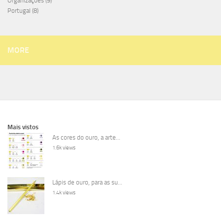
Organizações
(9)
Portugal
(8)
MORE
Mais vistos
As cores do ouro, a arte...
1.6k views
Lápis de ouro, para as su...
1.4k views