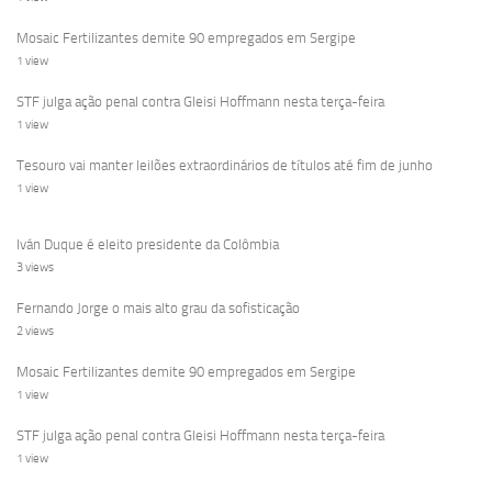
Mosaic Fertilizantes demite 90 empregados em Sergipe
1 view
STF julga ação penal contra Gleisi Hoffmann nesta terça-feira
1 view
Tesouro vai manter leilões extraordinários de títulos até fim de junho
1 view
Iván Duque é eleito presidente da Colômbia
3 views
Fernando Jorge o mais alto grau da sofisticação
2 views
Mosaic Fertilizantes demite 90 empregados em Sergipe
1 view
STF julga ação penal contra Gleisi Hoffmann nesta terça-feira
1 view