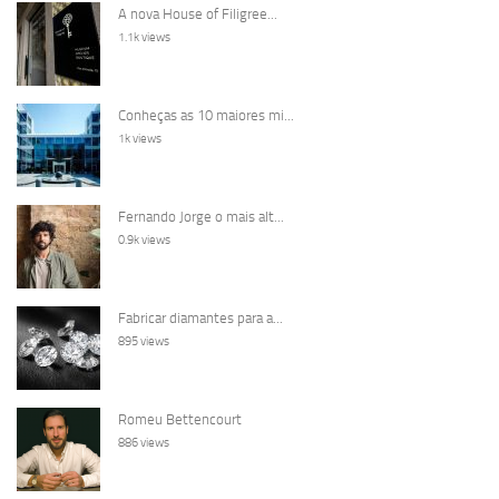
A nova House of Filigree...
1.1k views
Conheças as 10 maiores mi...
1k views
Fernando Jorge o mais alt...
0.9k views
Fabricar diamantes para a...
895 views
Romeu Bettencourt
886 views