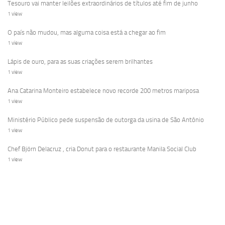
Tesouro vai manter leilões extraordinários de títulos até fim de junho
1 view
O país não mudou, mas alguma coisa está a chegar ao fim
1 view
Lápis de ouro, para as suas criações serem brilhantes
1 view
Ana Catarina Monteiro estabelece novo recorde 200 metros mariposa
1 view
Ministério Público pede suspensão de outorga da usina de São Antônio
1 view
Chef Björn Delacruz , cria Donut para o restaurante Manila Social Club
1 view