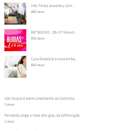
Inês Telles Jewellery com...
885 views
83ª BIJOIAS : 06-07 Novem...
830 views
Cuca Roseta é a nova emba...
800 views
Iván Duque é eleito presidente da Colômbia
3 views
Fernando Jorge o mais alto grau da sofisticação
2 views