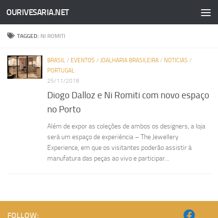
OURIVESARIA.NET
Skip to content
TAGGED:
NI ROMITI
BRASIL
/
EVENTOS
/
JOALHARIA BRASILEIRA
/
NOTICIAS
/
PORTUGAL
25/11/2018
Diogo Dalloz e Ni Romiti com novo espaço
no Porto
Além de expor as coleções de ambos os designers, a loja
será um espaço de experiência – The Jewellery
Experience, em que os visitantes poderão assistir à
manufatura das peças ao vivo e participar...
FOLLOW: