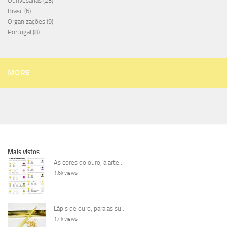
Ourivesarias
(23)
Brasil
(6)
Organizações
(9)
Portugal
(8)
MORE
Mais vistos
As cores do ouro, a arte...
1.6k views
Lápis de ouro, para as su...
1.4k views