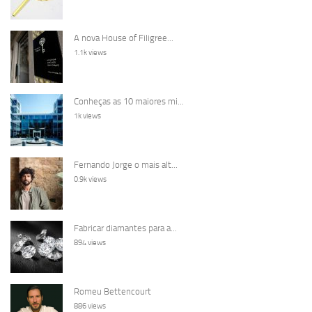
A nova House of Filigree...
1.1k views
Conheças as 10 maiores mi...
1k views
Fernando Jorge o mais alt...
0.9k views
Fabricar diamantes para a...
894 views
Romeu Bettencourt
886 views