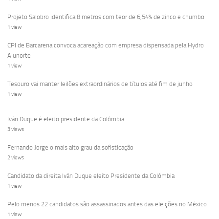
Projeto Salobro identifica 8 metros com teor de 6,54% de zinco e chumbo
1 view
CPI de Barcarena convoca acareação com empresa dispensada pela Hydro
Alunorte
1 view
Tesouro vai manter leilões extraordinários de títulos até fim de junho
1 view
Iván Duque é eleito presidente da Colômbia
3 views
Fernando Jorge o mais alto grau da sofisticação
2 views
Candidato da direita Iván Duque eleito Presidente da Colômbia
1 view
Pelo menos 22 candidatos são assassinados antes das eleições no México
1 view