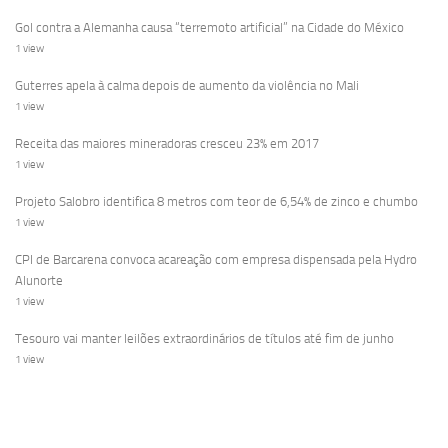
Gol contra a Alemanha causa “terremoto artificial” na Cidade do México
1 view
Guterres apela à calma depois de aumento da violência no Mali
1 view
Receita das maiores mineradoras cresceu 23% em 2017
1 view
Projeto Salobro identifica 8 metros com teor de 6,54% de zinco e chumbo
1 view
CPI de Barcarena convoca acareação com empresa dispensada pela Hydro
Alunorte
1 view
Tesouro vai manter leilões extraordinários de títulos até fim de junho
1 view