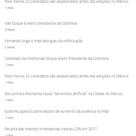
Pelo menos 22 candidatos são assassinados antes das eleições no México
1 view
Iván Duque é eleito presidente da Colômbia
3 views
Fernando Jorge o mais alto grau da sofisticação
2 views
Candidato da direita Iván Duque eleito Presidente da Colômbia
1 view
Pelo menos 22 candidatos são assassinados antes das eleições no México
1 view
Gol contra a Alemanha causa “terremoto artificial” na Cidade do México
1 view
Guterres apela à calma depois de aumento da violência no Mali
1 view
Receita das maiores mineradoras cresceu 23% em 2017
1 view