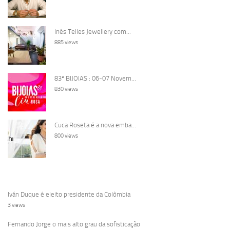
Inês Telles Jewellery com...
885 views
83ª BIJOIAS : 06-07 Novem...
830 views
Cuca Roseta é a nova emba...
800 views
Iván Duque é eleito presidente da Colômbia
3 views
Fernando Jorge o mais alto grau da sofisticação