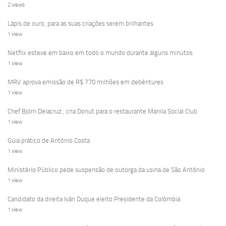
2 views
Lápis de ouro, para as suas criações serem brilhantes
1 view
Netflix esteve em baixo em todo o mundo durante alguns minutos
1 view
MRV aprova emissão de R$ 770 milhões em debêntures
1 view
Chef Björn Delacruz , cria Donut para o restaurante Manila Social Club
1 view
Guia prático de António Costa
1 view
Ministério Público pede suspensão de outorga da usina de São Antônio
1 view
Candidato da direita Iván Duque eleito Presidente da Colômbia
1 view