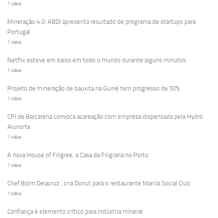
1 view
Mineração 4.0: ABDI apresenta resultado de programa de startups para
Portugal
1 view
Netflix esteve em baixo em todo o mundo durante alguns minutos
1 view
Projeto de mineração de bauxita na Guiné tem progresso de 50%
1 view
CPI de Barcarena convoca acareação com empresa dispensada pela Hydro
Alunorte
1 view
A nova House of Filigree, a Casa da Filigrana no Porto
1 view
Chef Björn Delacruz , cria Donut para o restaurante Manila Social Club
1 view
Confiança é elemento crítico para indústria mineral