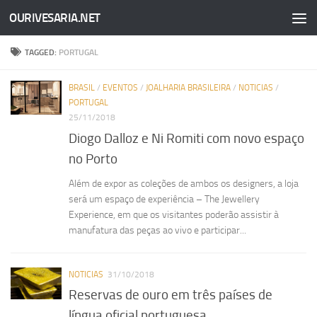
OURIVESARIA.NET
Skip to content
TAGGED:
PORTUGAL
BRASIL
/
EVENTOS
/
JOALHARIA BRASILEIRA
/
NOTICIAS
/
PORTUGAL
25/11/2018
Diogo Dalloz e Ni Romiti com novo espaço
no Porto
Além de expor as coleções de ambos os designers, a loja
será um espaço de experiência – The Jewellery
Experience, em que os visitantes poderão assistir à
manufatura das peças ao vivo e participar...
NOTICIAS
31/10/2018
Reservas de ouro em três países de
língua oficial portuguesa