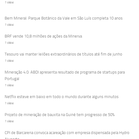
1 view
Bem Mineral: Parque Botânico da Vale em São Luís completa 10 anos
1 view
BRF vende 10,8 milhões de ações da Minerva
1 view
Tesouro vai manter leilões extraordinários de títulos até fim de junho
1 view
Mineração 4.0: ABDI apresenta resultado de programa de startups para
Portugal
1 view
Netflix esteve em baixo em todo o mundo durante alguns minutos
1 view
Projeto de mineração de bauxita na Guiné tem progresso de 50%
1 view
CPI de Barcarena convoca acareação com empresa dispensada pela Hydro