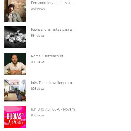
Fernando Jorge o mais alt...
0.9k views
Fabricar diamantes para a...
894 views
Romeu Bettencourt
886 views
Inês Telles Jewellery com...
885 views
83ª BIJOIAS : 06-07 Novem...
830 views