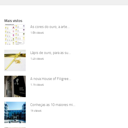
Mais vistos
As cores do ouro, a arte...
1.6k views
Lápis de ouro, para as su...
1.4k views
A nova House of Filigree...
1.1k views
Conheças as 10 maiores mi...
1k views