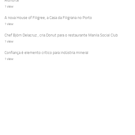
Alunorte
1 view
A nova House of Filigree, a Casa da Filigrana no Porto
1 view
Chef Björn Delacruz , cria Donut para o restaurante Manila Social Club
1 view
Confiança é elemento crítico para indústria mineral
1 view