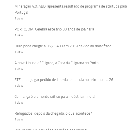
Mineração 4.0: ABDI apresenta resultado de programa de startups para
Portugal
1 view
PORTOJOIA: Celebra este ano 30 anos de joalharia
1 view
Ouro pode chegar a US$ 1.400 em 2019 devido ao dólar fraco
1 view
A nova House of Filigree, a Casa da Filigrana no Porto
1 view
STF pode julgar pedido de liberdade de Lula no próximo dia 26
1 view
Confiança é elemento crítico para indústria mineral
1 view
Refugiados: depois da chegada, o que acontece?
1 view