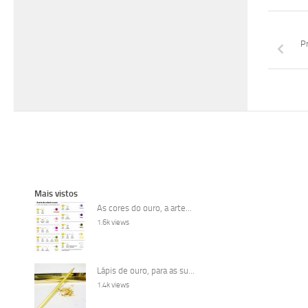
Pr
Mais vistos
As cores do ouro, a arte...
1.6k views
Lápis de ouro, para as su...
1.4k views