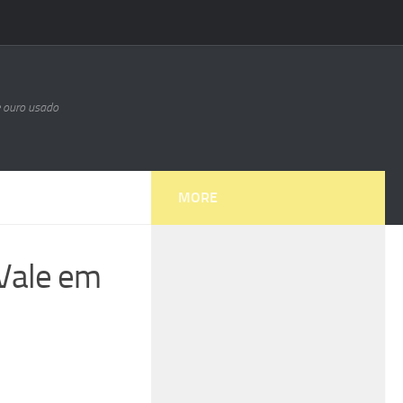
e ouro usado
MORE
 Vale em