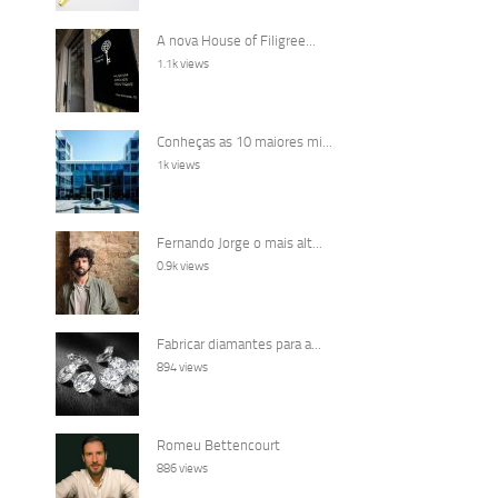
A nova House of Filigree...
1.1k views
Conheças as 10 maiores mi...
1k views
Fernando Jorge o mais alt...
0.9k views
Fabricar diamantes para a...
894 views
Romeu Bettencourt
886 views