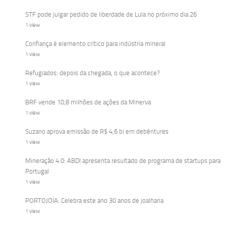
STF pode julgar pedido de liberdade de Lula no próximo dia 26
1 view
Confiança é elemento crítico para indústria mineral
1 view
Refugiados: depois da chegada, o que acontece?
1 view
BRF vende 10,8 milhões de ações da Minerva
1 view
Suzano aprova emissão de R$ 4,6 bi em debêntures
1 view
Mineração 4.0: ABDI apresenta resultado de programa de startups para
Portugal
1 view
PORTOJOIA: Celebra este ano 30 anos de joalharia
1 view