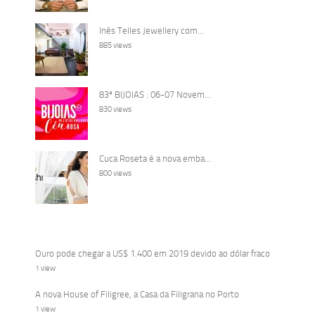
Inês Telles Jewellery com...
885 views
83ª BIJOIAS : 06-07 Novem...
830 views
Cuca Roseta é a nova emba...
800 views
Ouro pode chegar a US$ 1.400 em 2019 devido ao dólar fraco
1 view
A nova House of Filigree, a Casa da Filigrana no Porto
1 view