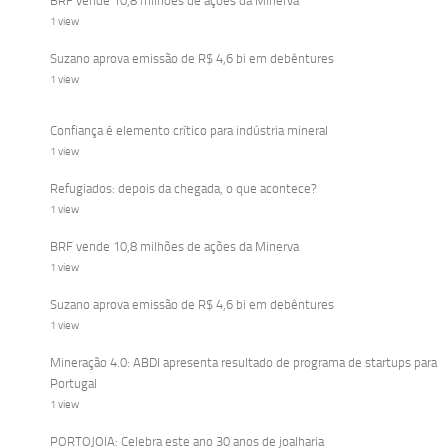
BRF vende 10,8 milhões de ações da Minerva
1 view
Suzano aprova emissão de R$ 4,6 bi em debêntures
1 view
Confiança é elemento crítico para indústria mineral
1 view
Refugiados: depois da chegada, o que acontece?
1 view
BRF vende 10,8 milhões de ações da Minerva
1 view
Suzano aprova emissão de R$ 4,6 bi em debêntures
1 view
Mineração 4.0: ABDI apresenta resultado de programa de startups para
Portugal
1 view
PORTOJOIA: Celebra este ano 30 anos de joalharia