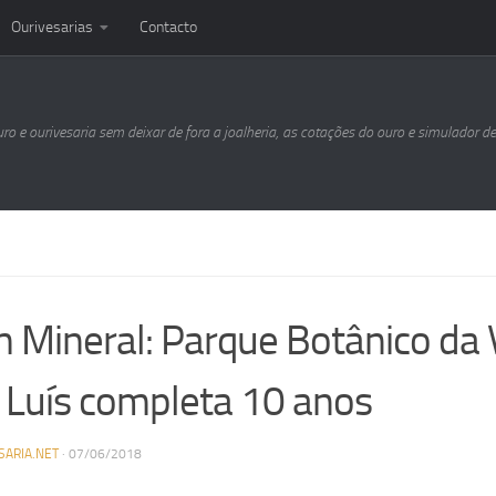
Ourivesarias
Contacto
uro e ourivesaria sem deixar de fora a joalheria, as cotações do ouro e simulador d
 Mineral: Parque Botânico da
 Luís completa 10 anos
SARIA.NET
·
07/06/2018