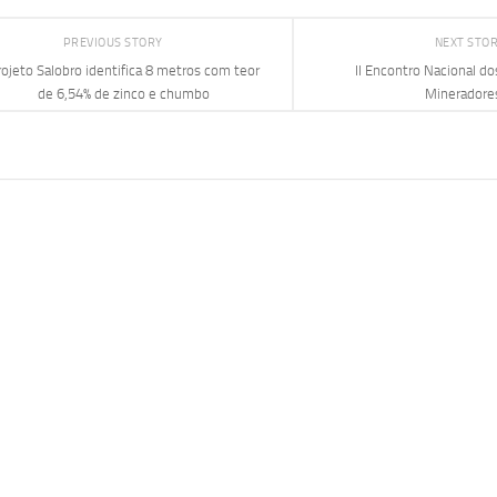
PREVIOUS STORY
NEXT STO
ojeto Salobro identifica 8 metros com teor
II Encontro Nacional do
de 6,54% de zinco e chumbo
Mineradore