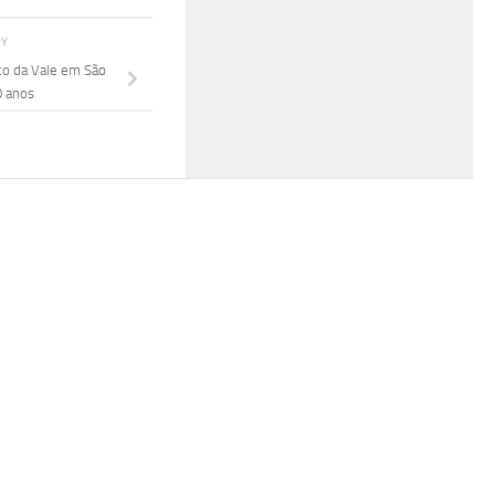
RY
co da Vale em São
0 anos