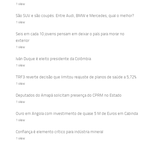
1 view
São SUV e são coupés. Entre Audi, BMW e Mercedes, qual o melhor?
1 view
Seis em cada 10 jovens pensam em deixar o país para morar no
exterior
1 view
Iván Duque é eleito presidente da Colômbia
1 view
TRF3 reverte decisão que limitou reajuste de planos de saúde a 5,72%
1 view
Deputados do Amapá solicitam presença do CPRM no Estado
1 view
Ouro em Angola com investimento de quase 5 M de Euros em Cabinda
1 view
Confiança é elemento crítico para indústria mineral
1 view