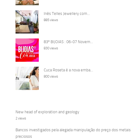
Inês Telles Jewellery com...
885 views
83ª BIJOIAS : 06-07 Novem...
830 views
Cuca Roseta é a nova emba...
800 views
New head of exploration and geology
2 views
Bancos investigados pela alegada manipulação do preço dos metais
preciosos