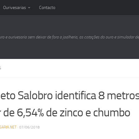
Ourivesarias
Contacto
uro e ourivesaria sem deixar de fora a joalheria, as cotações do ouro e simulador d
S
jeto Salobro identifica 8 metro
r de 6,54% de zinco e chumbo
SARIA.NET
·
07/06/2018