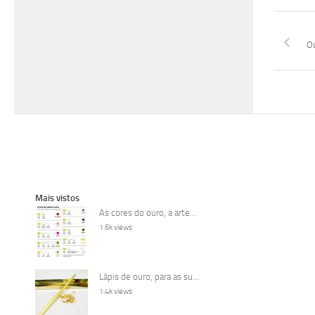
Ou
Mais vistos
As cores do ouro, a arte...
1.6k views
Lápis de ouro, para as su...
1.4k views