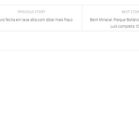
PREVIOUS STORY
NEXT STO
ro fecha em leve alta com dólar mais fraco
Bem Mineral: Parque Botâni
Luís completa 1