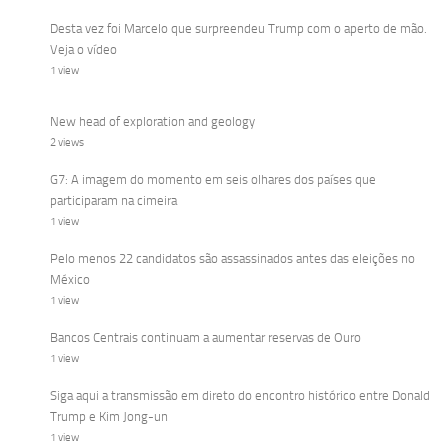
Desta vez foi Marcelo que surpreendeu Trump com o aperto de mão.
Veja o vídeo
1 view
New head of exploration and geology
2 views
G7: A imagem do momento em seis olhares dos países que
participaram na cimeira
1 view
Pelo menos 22 candidatos são assassinados antes das eleições no
México
1 view
Bancos Centrais continuam a aumentar reservas de Ouro
1 view
Siga aqui a transmissão em direto do encontro histórico entre Donald
Trump e Kim Jong-un
1 view