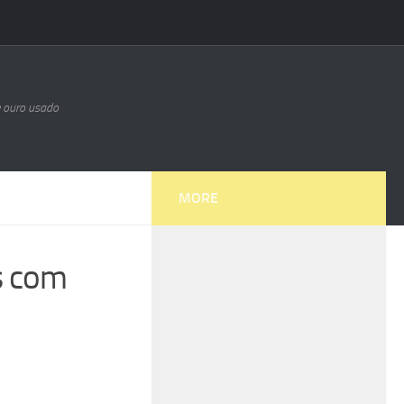
e ouro usado
MORE
s com