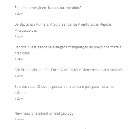
É melhor investir em fundos ou em robôs?
1 view
De Bactéria a Aurífera: A Surpreendente Aventura das Pepitas
Microscópicas
1 view
Bancos investigados pela alegada manipulação do preço dos metais
preciosos
1 view
São SUV e são coupés. Entre Audi, BMW e Mercedes, qual o melhor?
1 view
Seis em cada 10 jovens pensam em deixar o país para morar no
exterior
1 view
New head of exploration and geology
2 views