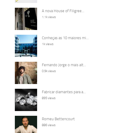
A nova House of Filigree...
1.1k views
Conheças as 10 maiores mi...
1k views
Fernando Jorge o mais alt...
0.9k views
Fabricar diamantes para a...
895 views
Romeu Bettencourt
886 views